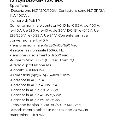
12.10/400V-3P 12A 1NA
Specifiche
-Descrizione NC1-12.10/400V -Contattore serie NC1 3P 12A
1NA 400Vac
Numero di Poli 3P
Corrente nominale contatti AC-15; Ie=0,95 A; Ue 400 V.
Ie=1,6 A; Ue 230 V. Ie=10 A; Ue 36 V. DC-13; Ie=0,15 A; Ue
220/250 V. Ie=0,92 A; Ue 24 V. Corrente termica
convenzionale Ith=10 A
-Tensione nominale Vn 230/400/690 Vac
-Frequenza nominale f 50/60 Hz
-Tensione di isolamento Ui 690 Vac
-Numero Moduli DIN (1 DIN = 18 mm) 2,6
-Grado di protezione IP10
-Contatti Ausiliari 1NA
-Dimensioni (h)x(l)x(p) 76x47x82 mm
-Corrente in AC1 25 A
-Corrente in AC3 a 400V 12 A
-Potenza in AC3 a 230V 3 kW
-Potenza in AC3 a 400V 5,5 kW
-Potenza in AC3 a 690V 7,5 kW
-Tensione bobina in VAC 50/60 Hz 400 Vac
-Assorbimento bobina In eccitazione 70 VA / In
mantenimento 9 VA