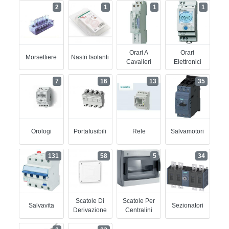
2
1
1
1
Orari A
Orari
Morsettiere
Nastri Isolanti
Cavalieri
Elettronici
7
16
13
35
Orologi
Portafusibili
Rele
Salvamotori
131
58
5
34
Scatole Di
Scatole Per
Salvavita
Sezionatori
Derivazione
Centralini