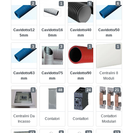
2
1
5
6
Cavidotto/12
Cavidotto/16
Cavidotto/40
Cavidotto/50
5mm
0mm
Mm
Mm
3
3
1
1
Cavidotto/63
Cavidotto/75
Cavidotto/90
Centralini 8
Mm
Mm
Mm
Moduli
1
48
24
21
Centralini Da
Contattori
Contatori
Contattori
Incasso
Modulari
42
8
10
12