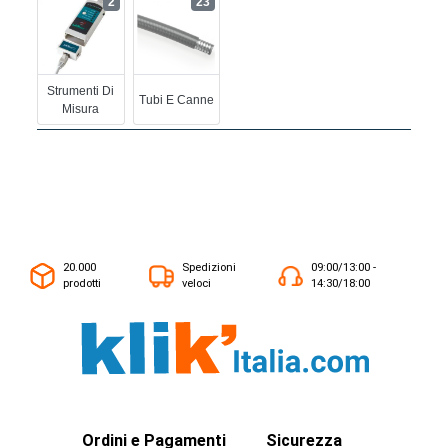
2
23
Strumenti Di
Tubi E Canne
Misura
20.000
Spedizioni
09:00/13:00 -
prodotti
veloci
14:30/18:00
Ordini e Pagamenti
Sicurezza