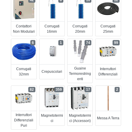
Contattori
Corrugati
Corrugati
Corrugati
Non Modulari
16mm
20mm
25mm
6
1
74
99
Guaine
Corrugati
Interruttori
Crepuscolari
Termorestring
32mm
Differenziali
Enti
82
359
17
2
Interruttori
Magnetotermi
Magnetotermi
Messa A Terra
Differenziali
Ci
Ci (accessori)
Puri