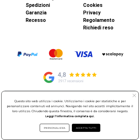
Spedizioni
Cookies
Garanzia
Privacy
Recesso
Regolamento
Richiedi reso
© Elettroservice Spa - Sede Legale: Via Leonardo da Vinci, 40 -
Questo sito web utilizza i cookie. Utilizziamo i cookie per statistiche e per
00015 Monterotondo Scalo (RM)
personalizzare contenuti ed annunci. Navigando nel sito accetti implicitamente il
loro utilizzo. Chiudendo questa finestra, il consenso è da considerarsi negato.
Partita Iva: 01586761007 - Codice Fiscale: 06634500588 Capitale
Leggi l'informativa completa qui.
Sociale 1.600.000,00 Euro i.v. Iscritto al Registro delle Imprese di
Roma REA: RM-535144
PERSONALIZZA
ACCETTA TUTTI
Sede Operativa: Via Leonardo da Vinci, 40 - 00015 Monterotondo
Scalo (RM) - Telefono:
06.90095358