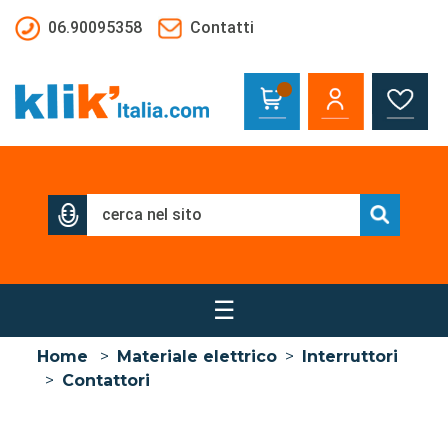
Salta al contenuto principale
06.90095358
Contatti
☰
Home
>
Materiale elettrico
>
Interruttori
>
Contattori