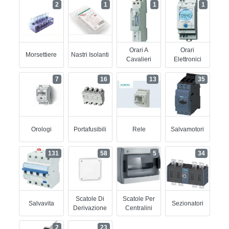
2
1
1
1
Orari A
Orari
Morsettiere
Nastri Isolanti
Cavalieri
Elettronici
7
16
13
35
Orologi
Portafusibili
Rele
Salvamotori
131
58
5
34
Scatole Di
Scatole Per
Salvavita
Sezionatori
Derivazione
Centralini
2
23