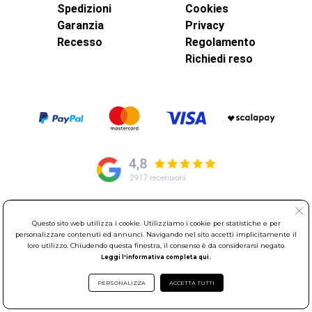
Spedizioni
Cookies
Garanzia
Privacy
Recesso
Regolamento
Richiedi reso
© Elettroservice Spa - Sede Legale: Via Leonardo da Vinci, 40 -
Questo sito web utilizza i cookie. Utilizziamo i cookie per statistiche e per
00015 Monterotondo Scalo (RM)
personalizzare contenuti ed annunci. Navigando nel sito accetti implicitamente il
loro utilizzo. Chiudendo questa finestra, il consenso è da considerarsi negato.
Partita Iva: 01586761007 - Codice Fiscale: 06634500588 Capitale
Leggi l'informativa completa qui.
Sociale 1.600.000,00 Euro i.v. Iscritto al Registro delle Imprese di
Roma REA: RM-535144
PERSONALIZZA
ACCETTA TUTTI
Sede Operativa: Via Leonardo da Vinci, 40 - 00015 Monterotondo
Scalo (RM) - Telefono:
06.90095358