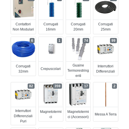
Contattori
Corrugati
Corrugati
Corrugati
Non Modulari
16mm
20mm
25mm
6
1
74
99
Guaine
Corrugati
Interruttori
Crepuscolari
Termorestring
32mm
Differenziali
Enti
82
359
17
2
Interruttori
Magnetotermi
Magnetotermi
Messa A Terra
Differenziali
Ci
Ci (accessori)
Puri