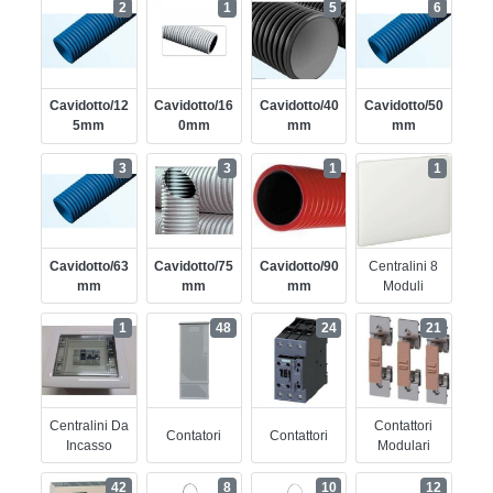
2
1
5
6
Cavidotto/12
Cavidotto/16
Cavidotto/40
Cavidotto/50
5mm
0mm
Mm
Mm
3
3
1
1
Cavidotto/63
Cavidotto/75
Cavidotto/90
Centralini 8
Mm
Mm
Mm
Moduli
1
48
24
21
Centralini Da
Contattori
Contatori
Contattori
Incasso
Modulari
42
8
10
12