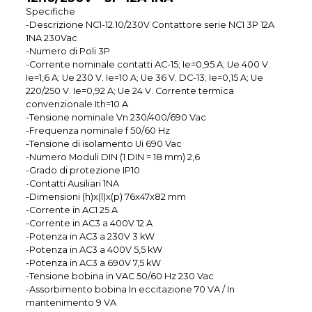
Specifiche
-Descrizione NC1-12.10/230V Contattore serie NC1 3P 12A
1NA 230Vac
-Numero di Poli 3P
-Corrente nominale contatti AC-15; Ie=0,95 A; Ue 400 V.
Ie=1,6 A; Ue 230 V. Ie=10 A; Ue 36 V. DC-13; Ie=0,15 A; Ue
220/250 V. Ie=0,92 A; Ue 24 V. Corrente termica
convenzionale Ith=10 A
-Tensione nominale Vn 230/400/690 Vac
-Frequenza nominale f 50/60 Hz
-Tensione di isolamento Ui 690 Vac
-Numero Moduli DIN (1 DIN = 18 mm) 2,6
-Grado di protezione IP10
-Contatti Ausiliari 1NA
-Dimensioni (h)x(l)x(p) 76x47x82 mm
-Corrente in AC1 25 A
-Corrente in AC3 a 400V 12 A
-Potenza in AC3 a 230V 3 kW
-Potenza in AC3 a 400V 5,5 kW
-Potenza in AC3 a 690V 7,5 kW
-Tensione bobina in VAC 50/60 Hz 230 Vac
-Assorbimento bobina In eccitazione 70 VA / In
mantenimento 9 VA