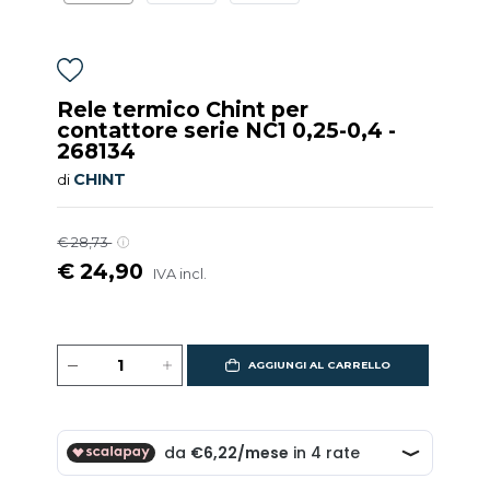
Rele termico Chint per
contattore serie NC1 0,25-0,4 -
268134
CHINT
di
€ 28,73
€ 24,90
IVA incl.
AGGIUNGI AL CARRELLO