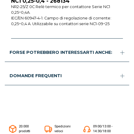
NC1 0,25-0,4 - 268134
NR2-25/Z 0C Relè termico per contattore Serie NC1
0,25÷0,4A.
IEC/EN 60947-4-1. Campo di regolazione di corrente:
0,25÷0,4 A. Utilizzabile su contattori serie NC1-09÷25
FORSE POTREBBERO INTERESSARTI ANCHE:
DOMANDE FREQUENTI
20.000
Spedizioni
09:00/13:00 -
prodotti
veloci
14:30/18:00