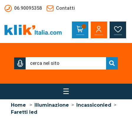
Salta al contenuto principale
06.90095358
Contatti
☰
Home
>
Illuminazione
>
Incassiconled
>
Faretti led