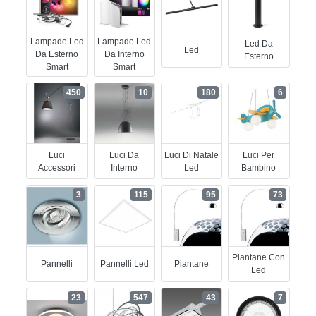
Lampade Led
Lampade Led
Led Da
Led
Da Esterno
Da Interno
Esterno
Smart
Smart
450
10
180
6
Luci
Luci Da
Luci Di Natale
Luci Per
Accessori
Interno
Led
Bambino
3
115
95
73
Piantane Con
Pannelli
Pannelli Led
Piantane
Led
23
547
43
7