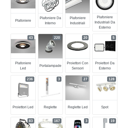
Plafoniere
Plafoniere Da
Plafoniere
Plafoniere
Industriali Da
Interno
Industriali
Esterno
43
220
20
5
Plafoniere
Proiettori Con
Proiettori Da
Portalampade
Led
Sensori
Esterno
236
3
27
128
Proiettori Led
Reglette
Reglette Led
Spot
83
167
3
19