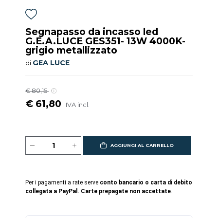
Segnapasso da incasso led
G.E.A.LUCE GES351- 13W 4000K-
grigio metallizzato
GEA LUCE
di
€ 80,15
€ 61,80
IVA incl.
AGGIUNGI AL CARRELLO
Per i pagamenti a rate serve
conto bancario o carta di debito
collegata a PayPal. Carte prepagate non accettate
.