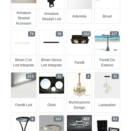
Armature
Armature
Artemide
Binari
Stradali
Stradali Led
Accessori
79
30
152
117
Binari Con
Binari Senza
Faretti Da
Faretti
Led Integrato
Led Integrato
Esterno
213
31
2
31
Illuminazione
Faretti Led
Globi
Lampadari
Design
6
163
407
63