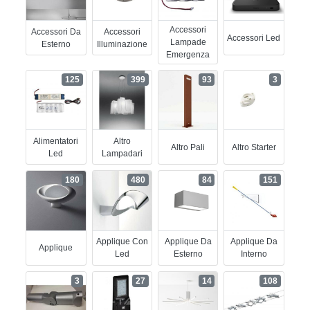
Accessori
Accessori Da
Accessori
Accessori Led
Lampade
Esterno
Illuminazione
Emergenza
125
399
93
3
Alimentatori
Altro
Altro Pali
Altro Starter
Led
Lampadari
180
480
84
151
Applique Con
Applique Da
Applique Da
Applique
Led
Esterno
Interno
3
27
14
108