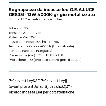
Segnapasso da incasso led G.E.A.LUCE
GES351- 13W 4000K-grigio metallizzato
Modulo LED e trasformatore inclusi.
Attacco LED
Tensione 220-240Vac
Potenza Max 13W
Flusso Luminoso 1200 lm – cri >80
Temperatura Colore 4000 K (luce naturale)
Lampadina/e Led Integrato/i
Dimensione (cm) L 25 x H 9.8 x P 8.8
Protezione IP65 (protetto contro getti d'acqua)
"!="=event.key&&"" "!="=event.key||
{event.preventDefault();this.click();}"">
Ricerca
Incassi Led
per caratteristiche