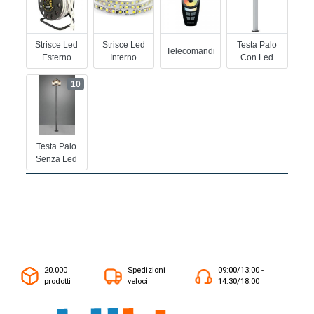
Strisce Led
Strisce Led
Testa Palo
Telecomandi
Esterno
Interno
Con Led
10
Testa Palo
Senza Led
20.000
Spedizioni
09:00/13:00 -
prodotti
veloci
14:30/18:00