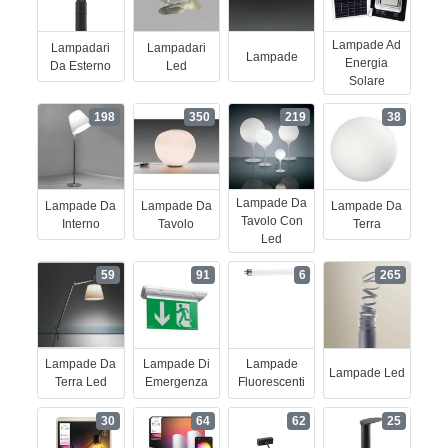
Lampade Ad
Lampadari
Lampadari
Lampade
Energia
Da Esterno
Led
Solare
198
350
219
38
Lampade Da
Lampade Da
Lampade Da
Lampade Da
Tavolo Con
Interno
Tavolo
Terra
Led
59
91
6
265
Lampade Da
Lampade Di
Lampade
Lampade Led
Terra Led
Emergenza
Fluorescenti
30
64
62
25