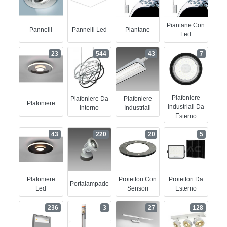
Piantane Con
Pannelli
Pannelli Led
Piantane
Led
23
544
43
7
Plafoniere
Plafoniere Da
Plafoniere
Plafoniere
Industriali Da
Interno
Industriali
Esterno
43
220
20
5
Plafoniere
Proiettori Con
Proiettori Da
Portalampade
Led
Sensori
Esterno
236
3
27
128