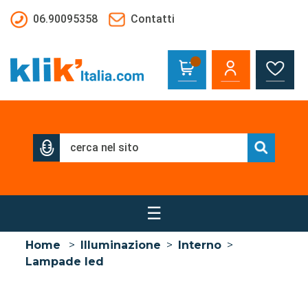
Salta al contenuto principale
06.90095358
Contatti
☰
Home
>
Illuminazione
>
Interno
>
Lampade led