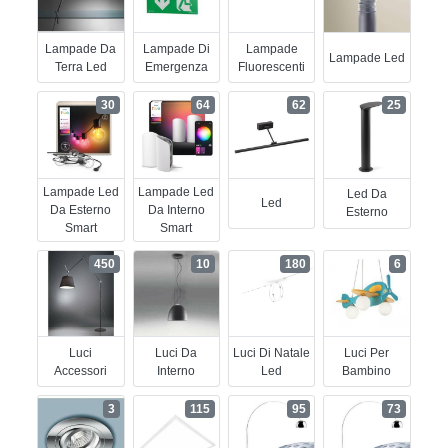
Lampade Da
Lampade Di
Lampade
Lampade Led
Terra Led
Emergenza
Fluorescenti
30
64
62
25
Lampade Led
Lampade Led
Led Da
Led
Da Esterno
Da Interno
Esterno
Smart
Smart
450
10
180
6
Luci
Luci Da
Luci Di Natale
Luci Per
Accessori
Interno
Led
Bambino
3
115
95
73