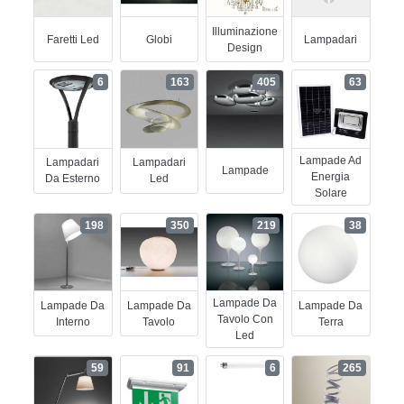
Illuminazione
Faretti Led
Globi
Lampadari
Design
6
163
405
63
Lampade Ad
Lampadari
Lampadari
Lampade
Energia
Da Esterno
Led
Solare
198
350
219
38
Lampade Da
Lampade Da
Lampade Da
Lampade Da
Tavolo Con
Interno
Tavolo
Terra
Led
59
91
6
265