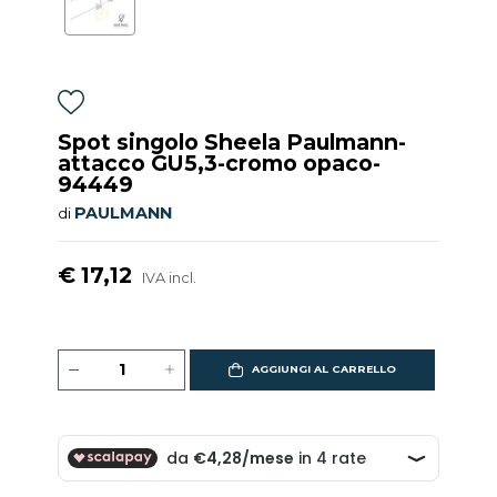
Spot singolo Sheela Paulmann-
attacco GU5,3-cromo opaco-
94449
PAULMANN
di
€ 17,12
IVA incl.
AGGIUNGI AL CARRELLO