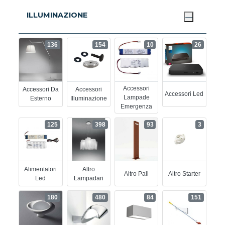
ILLUMINAZIONE
136
154
10
26
Accessori
Accessori Da
Accessori
Accessori Led
Lampade
Esterno
Illuminazione
Emergenza
125
398
93
3
Alimentatori
Altro
Altro Pali
Altro Starter
Led
Lampadari
180
480
84
151