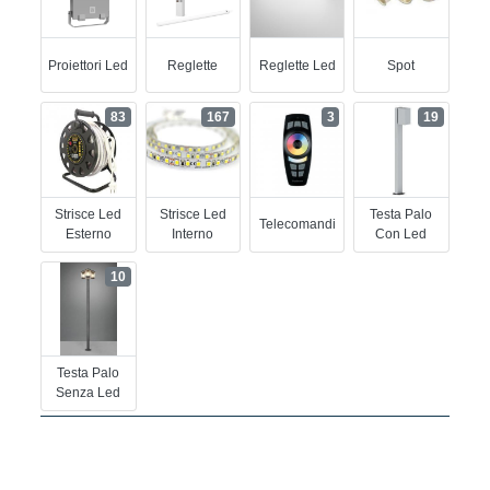
Proiettori Led
Reglette
Reglette Led
Spot
83
167
3
19
Strisce Led
Strisce Led
Testa Palo
Telecomandi
Esterno
Interno
Con Led
10
Testa Palo
Senza Led