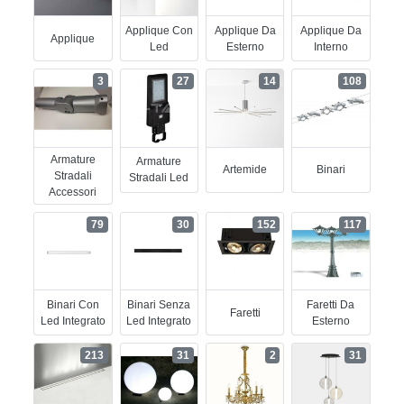
Applique Con
Applique Da
Applique Da
Applique
Led
Esterno
Interno
3
27
14
108
Armature
Armature
Artemide
Binari
Stradali
Stradali Led
Accessori
79
30
152
117
Binari Con
Binari Senza
Faretti Da
Faretti
Led Integrato
Led Integrato
Esterno
213
31
2
31