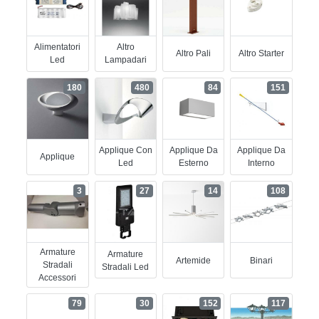
Alimentatori
Altro
Altro Pali
Altro Starter
Led
Lampadari
180
480
84
151
Applique Con
Applique Da
Applique Da
Applique
Led
Esterno
Interno
3
27
14
108
Armature
Armature
Artemide
Binari
Stradali
Stradali Led
Accessori
79
30
152
117