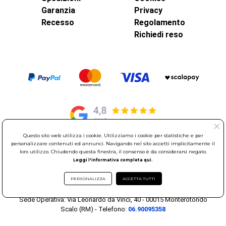
Garanzia
Privacy
Recesso
Regolamento
Richiedi reso
Questo sito web utilizza i cookie. Utilizziamo i cookie per statistiche e per
personalizzare contenuti ed annunci. Navigando nel sito accetti implicitamente il
© Elettroservice Spa - Sede Legale: Via Leonardo da Vinci, 40 -
loro utilizzo. Chiudendo questa finestra, il consenso è da considerarsi negato.
Leggi l'informativa completa qui.
00015 Monterotondo Scalo (RM)
Partita Iva: 01586761007 - Codice Fiscale: 06634500588 Capitale
PERSONALIZZA
ACCETTA TUTTI
Sociale 1.600.000,00 Euro i.v. Iscritto al Registro delle Imprese di
Roma REA: RM-535144
Sede Operativa: Via Leonardo da Vinci, 40 - 00015 Monterotondo
Scalo (RM) - Telefono:
06.90095358