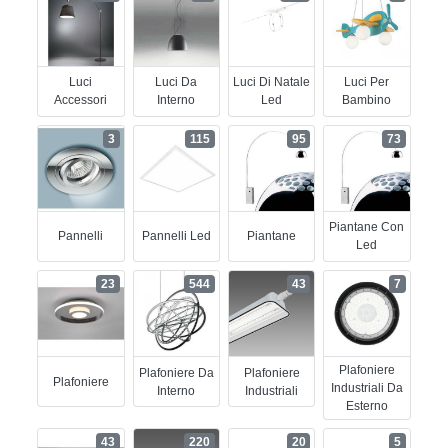
Luci
Luci Da
Luci Di Natale
Luci Per
Accessori
Interno
Led
Bambino
3
115
95
73
Piantane Con
Pannelli
Pannelli Led
Piantane
Led
23
544
43
7
Plafoniere
Plafoniere Da
Plafoniere
Plafoniere
Industriali Da
Interno
Industriali
Esterno
43
220
20
5