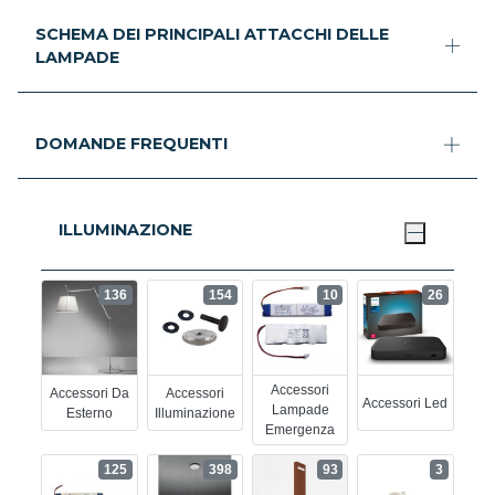
SCHEMA DEI PRINCIPALI ATTACCHI DELLE
LAMPADE
DOMANDE FREQUENTI
ILLUMINAZIONE
136
154
10
26
Accessori
Accessori Da
Accessori
Accessori Led
Lampade
Esterno
Illuminazione
Emergenza
125
398
93
3