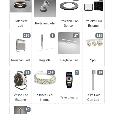
Plafoniere
Proiettori Con
Proiettori Da
Portalampade
Led
Sensori
Esterno
236
3
27
128
Proiettori Led
Reglette
Reglette Led
Spot
83
167
3
19
Strisce Led
Strisce Led
Testa Palo
Telecomandi
Esterno
Interno
Con Led
10