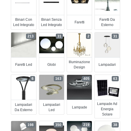
Binari Con
Binari Senza
Faretti Da
Faretti
Led Integrato
Led Integrato
Esterno
213
31
2
31
Illuminazione
Faretti Led
Globi
Lampadari
Design
6
163
405
63
Lampade Ad
Lampadari
Lampadari
Lampade
Energia
Da Esterno
Led
Solare
198
350
219
38