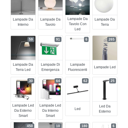
Lampade Da
Lampade Da
Lampade Da
Lampade Da
Tavolo Con
Interno
Tavolo
Terra
Led
59
91
6
265
Lampade Da
Lampade Di
Lampade
Lampade Led
Terra Led
Emergenza
Fluorescenti
30
64
62
25
Lampade Led
Lampade Led
Led Da
Led
Da Esterno
Da Interno
Esterno
Smart
Smart
450
10
180
6