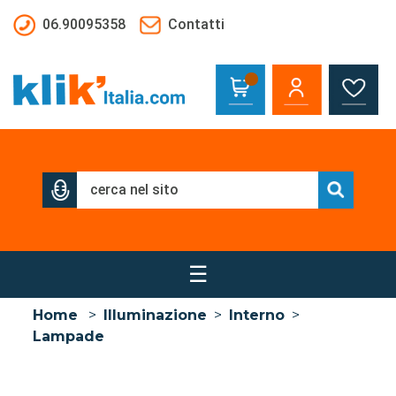
Salta al contenuto principale
06.90095358
Contatti
☰
Home
>
Illuminazione
>
Interno
>
Lampade