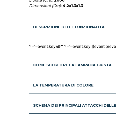
Durata (Ore):
2000
Dimensioni (Cm):
4.2x1.3x1.3
DESCRIZIONE DELLE FUNZIONALITÀ
"!="=event.key&&"" "!="=event.key||{event.prevent
COME SCEGLIERE LA LAMPADA GIUSTA
LA TEMPERATURA DI COLORE
SCHEMA DEI PRINCIPALI ATTACCHI DELL