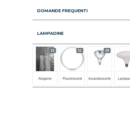
DOMANDE FREQUENTI
LAMPADINE
15
51
29
Alogene
Fluorescenti
Incandescenti
Lampad