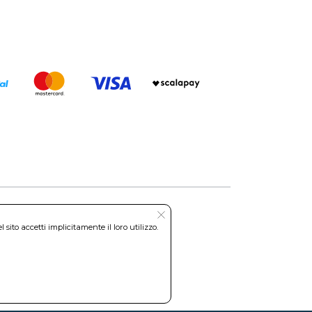
ito accetti implicitamente il loro utilizzo.
Roma REA: RM-535144