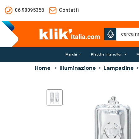
Salta al contenuto principale
06.90095358
Contatti
Marchi
Placche Interruttori
M
Home
>
Illuminazione
>
Lampadine
>