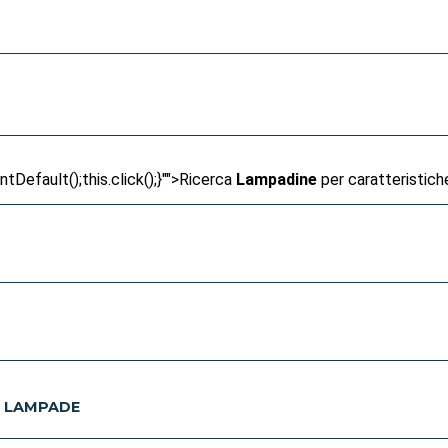
Default();this.click();}"">
Ricerca
Lampadine
per caratteristich
E LAMPADE