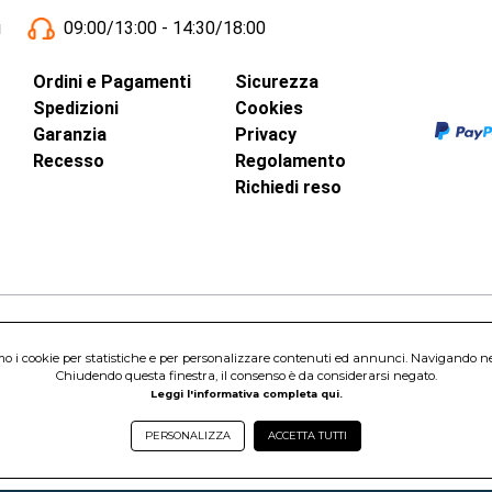
i
09:00/13:00 - 14:30/18:00
Ordini e Pagamenti
Sicurezza
Spedizioni
Cookies
Garanzia
Privacy
Recesso
Regolamento
Richiedi reso
inci, 40 - 00015 Monterotondo Scalo (RM)
amo i cookie per statistiche e per personalizzare contenuti ed annunci. Navigando nel s
Capitale Sociale 1.600.000,00 Euro i.v. Iscritto al Registro delle Imprese di 
Chiudendo questa finestra, il consenso è da considerarsi negato.
nterotondo Scalo (RM) - Telefono:
06.90095358
Leggi l'informativa completa qui.
PERSONALIZZA
ACCETTA TUTTI