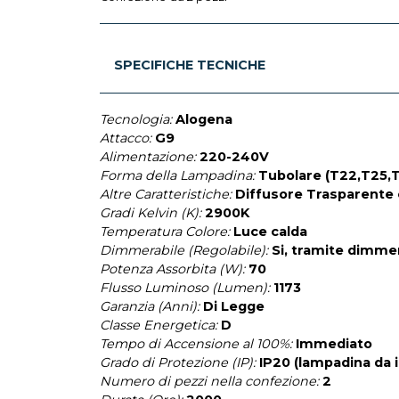
SPECIFICHE TECNICHE
Tecnologia:
Alogena
Attacco:
G9
Alimentazione:
220-240V
Forma della Lampadina:
Tubolare (T22,T25,T
Altre Caratteristiche:
Diffusore Trasparente 
Gradi Kelvin (K):
2900K
Temperatura Colore:
Luce calda
Dimmerabile (Regolabile):
Si, tramite dimme
Potenza Assorbita (W):
70
Flusso Luminoso (Lumen):
1173
Garanzia (Anni):
Di Legge
Classe Energetica:
D
Tempo di Accensione al 100%:
Immediato
Grado di Protezione (IP):
IP20 (lampadina da 
Numero di pezzi nella confezione:
2