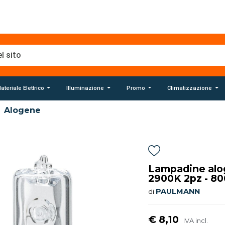
ateriale Elettrico
Illuminazione
Promo
Climatizzazione
Alogene
Lampadine alo
2900K 2pz - 8
PAULMANN
di
€ 8,10
IVA incl.