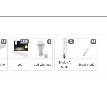
23
1226
2
11
16
Scarica Al
ine
Led
Led Wireless
Scarica Ioduri
Sodio