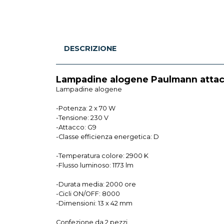
DESCRIZIONE
Lampadine alogene Paulmann attac
Lampadine alogene
-Potenza: 2 x 70 W
-Tensione: 230 V
-Attacco: G9
-Classe efficienza energetica: D
-Temperatura colore: 2900 K
-Flusso luminoso: 1173 lm
-Durata media: 2000 ore
-Cicli ON/OFF: 8000
-Dimensioni: 13 x 42 mm
Confezione da 2 pezzi