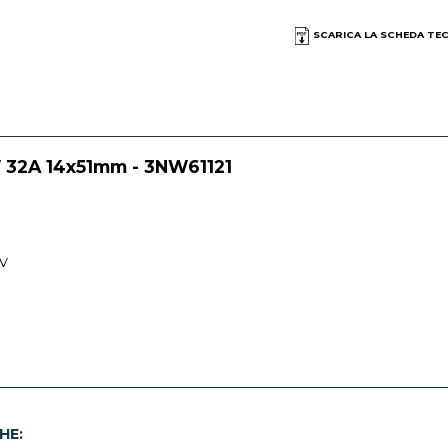
SCARICA LA SCHEDA TE
W 32A 14x51mm - 3NW61121
 V
HE: