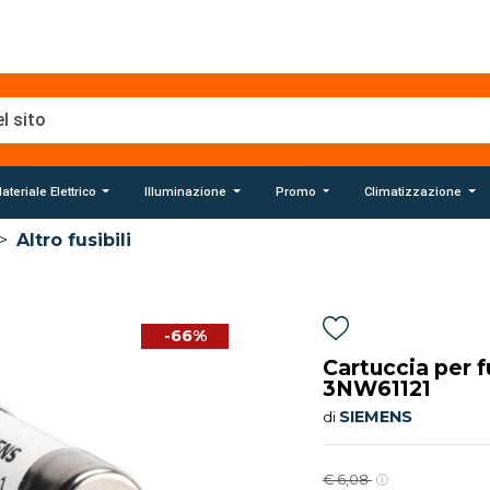
ateriale Elettrico
Illuminazione
Promo
Climatizzazione
>
Altro fusibili
-66%
Cartuccia per 
3NW61121
SIEMENS
di
€ 6,08