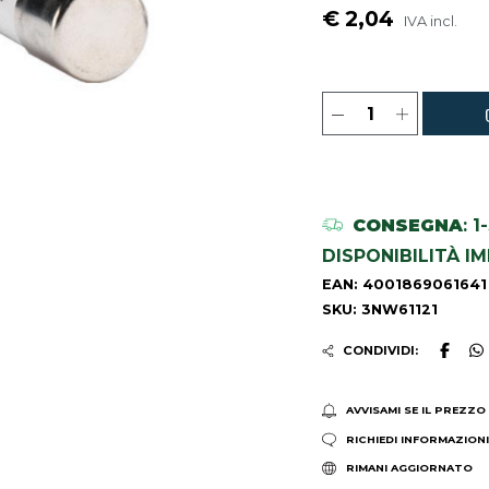
€ 2,04
IVA incl.
CONSEGNA
: 
DISPONIBILITÀ I
EAN: 4001869061641
SKU: 3NW61121
CONDIVIDI:
AVVISAMI SE IL PREZZO
RICHIEDI INFORMAZION
RIMANI AGGIORNATO