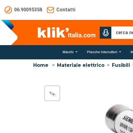
Salta al contenuto principale
06.90095358
Contatti
Marchi
Placche Interruttori
M
Home
>
Materiale elettrico
>
Fusibili