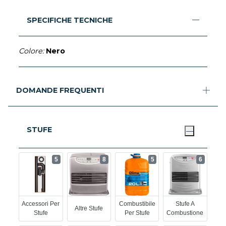
SPECIFICHE TECNICHE
Colore:
Nero
DOMANDE FREQUENTI
STUFE
5
8
5
6
Accessori Per
Combustibile
Stufe A
Altre Stufe
Stufe
Per Stufe
Combustione