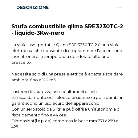
DESCRIZIONE
Stufa combustibile qlima SRE3230TC-2
- liquido-3Kw-nero
La stufa laser portatile Qlima SRE 3230 TC-2 è una stufa
elettronica che consente di programmare l'accensione
per ottenere la temperatura desiderata all'orario
prescelto.
Necessita solo di una presa elettrica è adatta a scaldare
ambienti fino a 120 m3
.
I sistemi di sicurezza anti-ribaltamento, anti-
surriscaldamento ed il blocco di sicurezza per i bambini
garantiscono un uso sicuro dell’apparecchio.
Con un serbatoio da 5 litri e può offrire un’autonomia di
riscaldamento fino a 44 ore.
Dimensioni (l x p x a) compresa la base mm 371 x 299 x
429.