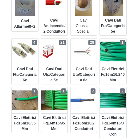
Cavi
Cavi
Cavi Dati
Cavi
Antincendio/
Coassiali
Ftp/categoria
Allarme/8+2
2 Conduttori
Speciali
5e
4
21
28
1
Cavi Dati
Cavi Dati
Cavi Dati
Cavi Elettrici
Ftp/categoria
Utp/categori
Utp/categori
Fg16m16/240
6e
A 5e
A 6e
Mm
1
1
2
2
Cavi Elettrici
Cavi Elettrici
Cavi Elettrici
Cavi Elettrici
Fg16m16/35
Fg16m16/95
Fg16om16/2
Fg16om16/3
Mm
Mm
Conduttori
Conduttori
Con