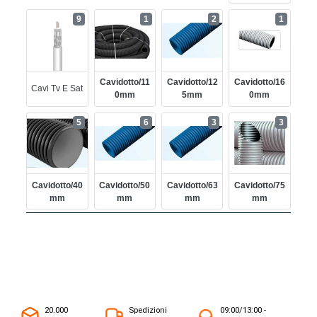
9
1
2
1
Cavidotto/11
Cavidotto/12
Cavidotto/16
Cavi Tv E Sat
0mm
5mm
0mm
5
6
3
3
Cavidotto/40
Cavidotto/50
Cavidotto/63
Cavidotto/75
Mm
Mm
Mm
Mm
20.000
Spedizioni
09:00/13:00 -