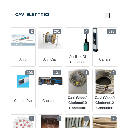
CAVI ELETTRICI
2
291
4
393
Ausiliari Di
Altro
Altri Cavi
Canale
Comando
106
131
1
2
Cavi (video)
Cavi (video)
Canale Pvc
Capicorda
Citofono/10
Citofono/12
Conduttori
Conduttori
1
7
3
2