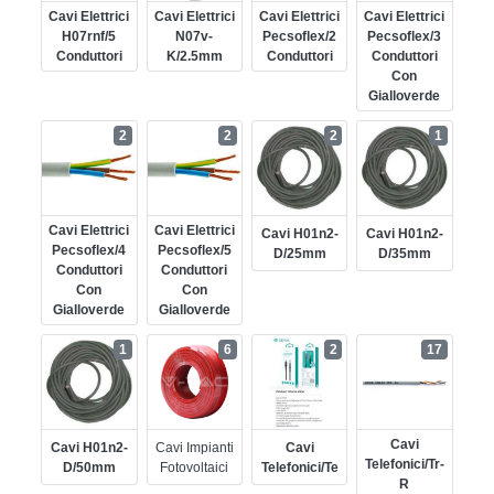
Cavi Elettrici
Cavi Elettrici
Cavi Elettrici
Cavi Elettrici
H07rnf/5
N07v-
Pecsoflex/2
Pecsoflex/3
Conduttori
K/2.5mm
Conduttori
Conduttori
Con
Gialloverde
2
2
2
1
Cavi Elettrici
Cavi Elettrici
Cavi H01n2-
Cavi H01n2-
Pecsoflex/4
Pecsoflex/5
D/25mm
D/35mm
Conduttori
Conduttori
Con
Con
Gialloverde
Gialloverde
1
6
2
17
Cavi
Cavi H01n2-
Cavi Impianti
Cavi
Telefonici/tr-
D/50mm
Fotovoltaici
Telefonici/te
R