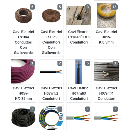
5
5
3
12
Cavi Elettrici
Cavi Elettrici
Cavi Elettrici
Cavi Elettrici
Fs18/4
Fs18/5
Fs18/più Di 5
H05v-
Conduttori
Conduttori
Conduttori
K/0.5mm
Con
Con
Gialloverde
Gialloverde
1
2
5
1
Cavi Elettrici
Cavi Elettrici
Cavi Elettrici
Cavi Elettrici
H05v-
H07rnf/2
H07rnf/3
H07rnf/4
K/0.75mm
Conduttori
Conduttori
Conduttori
2
1
1
2