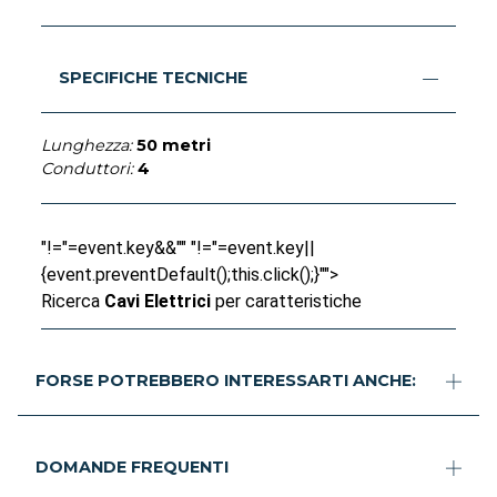
SPECIFICHE TECNICHE
Lunghezza:
50 metri
Conduttori:
4
"!="=event.key&&"" "!="=event.key||
{event.preventDefault();this.click();}"">
Ricerca
Cavi Elettrici
per caratteristiche
FORSE POTREBBERO INTERESSARTI ANCHE:
DOMANDE FREQUENTI