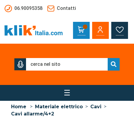
Salta al contenuto principale
06.90095358
Contatti
☰
Home
>
Materiale elettrico
>
Cavi
>
Cavi allarme/4+2