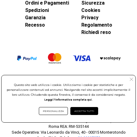
Ordini e Pagamenti
Sicurezza
Spedizioni
Cookies
Garanzia
Privacy
Recesso
Regolamento
Richiedi reso
Questo sito web utilizza i cookie. Utilizziamo i cookie per statistiche e per
personalizzare contenuti ed annunci. Navigando nel sito accetti implicitamente il
loro utilizzo. Chiudendo questa finestra, il consenso è da considerarsi negato.
Leggi l'informativa completa qui.
© Elettroservice Spa - Sede Legale: Via Leonardo da Vinci, 40 -
00015 Monterotondo Scalo (RM)
PERSONALIZZA
ACCETTA TUTTI
Partita Iva: 01586761007 - Codice Fiscale: 06634500588 Capitale
Sociale 1.600.000,00 Euro i.v. Iscritto al Registro delle Imprese di
Roma REA: RM-535144
Sede Operativa: Via Leonardo da Vinci, 40 - 00015 Monterotondo