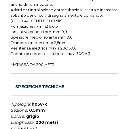
anche di illuminazione.
Adatti per installazione entro tubazioni in vista o incassate
soltanto per circuiti di segnalamento e comando.
(CEI 20-40, CENELEC HD 516)
Formazione nxmm2 1x0,5
Indicativo conduttore: mm 0,9
Spessore medio isolante mm 0,6
Diametro max esterno 2,5mm
Resistenza elettrica max a 20C 39,0
Portata di corrente in tubo in aria a 30C A 3
MATASSA DA 200 METRI
SPECIFICHE TECNICHE
Tipologia:
h05v-k
Sezione:
0.5mm
Colore:
grigio
Lunghezza:
200 metri
Conduttori:
1