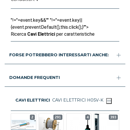
"!="=event.key&&"" "!="=event.key||
{event.preventDefault();this.click();}"">
Ricerca
Cavi Elettrici
per caratteristiche
FORSE POTREBBERO INTERESSARTI ANCHE:
DOMANDE FREQUENTI
CAVI ELETTRICI
CAVI ELETTRICI H05V-K
2
291
4
393