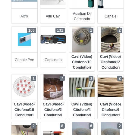
Ausiliari Di
Altro
Altri Cavi
Canale
Comando
106
131
1
2
Cavi (video)
Cavi (video)
Canale Pvc
Capicorda
Citofono/10
Citofono/12
Conduttori
Conduttori
1
7
3
2
Cavi (video)
Cavi (video)
Cavi (video)
Cavi (video)
Citofono/16
Citofono/2
Citofono/4
Citofono/6
Conduttori
Conduttori
Conduttori
Conduttori
2
8
6
2