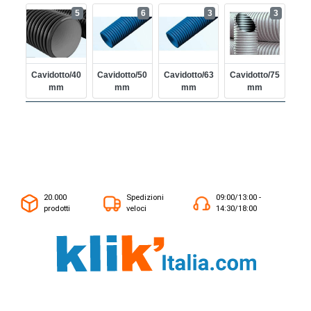
5
6
3
3
Cavidotto/40
Cavidotto/50
Cavidotto/63
Cavidotto/75
Mm
Mm
Mm
Mm
20.000
Spedizioni
09:00/13:00 -
prodotti
veloci
14:30/18:00