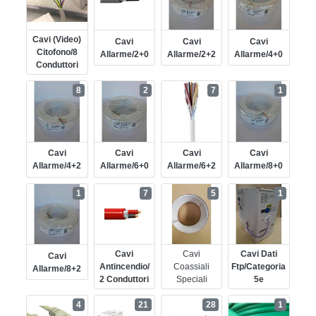
Cavi (video)
Cavi
Cavi
Cavi
Citofono/8
Allarme/2+0
Allarme/2+2
Allarme/4+0
Conduttori
8
2
7
1
Cavi
Cavi
Cavi
Cavi
Allarme/4+2
Allarme/6+0
Allarme/6+2
Allarme/8+0
1
7
5
1
Cavi
Cavi
Cavi Dati
Cavi
Antincendio/
Coassiali
Ftp/categoria
Allarme/8+2
2 Conduttori
Speciali
5e
4
21
28
1