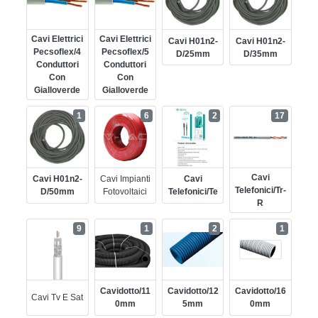
Cavi Elettrici
Cavi Elettrici
Cavi H01n2-
Cavi H01n2-
Pecsoflex/4
Pecsoflex/5
D/25mm
D/35mm
Conduttori
Conduttori
Con
Con
Gialloverde
Gialloverde
1
6
2
17
Cavi
Cavi H01n2-
Cavi Impianti
Cavi
Telefonici/tr-
D/50mm
Fotovoltaici
Telefonici/te
R
9
1
2
1
Cavidotto/11
Cavidotto/12
Cavidotto/16
Cavi Tv E Sat
0mm
5mm
0mm