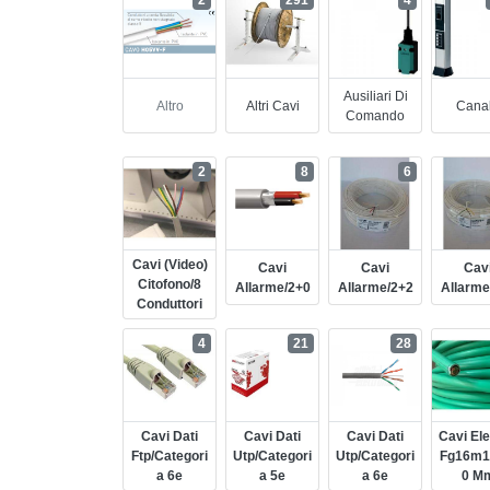
2
291
4
Ausiliari Di
Altro
Altri Cavi
Cana
Comando
2
8
6
Cavi (video)
Cavi
Cavi
Cav
Citofono/8
Allarme/2+0
Allarme/2+2
Allarme
Conduttori
4
21
28
Cavi Dati
Cavi Dati
Cavi Dati
Cavi Elet
Ftp/categori
Utp/categori
Utp/categori
Fg16m1
A 6e
A 5e
A 6e
0 M