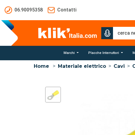
Salta al contenuto principale
06.90095358
Contatti
Marchi
Placche Interruttori
M
Home
>
Materiale elettrico
>
Cavi
>