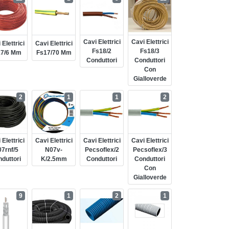
Cavi Elettrici
Cavi Elettrici
 Elettrici
Cavi Elettrici
Fs18/2
Fs18/3
17/6 Mm
Fs17/70 Mm
Conduttori
Conduttori
Con
Gialloverde
2
1
1
2
 Elettrici
Cavi Elettrici
Cavi Elettrici
Cavi Elettrici
7rnf/5
N07v-
Pecsoflex/2
Pecsoflex/3
duttori
K/2.5mm
Conduttori
Conduttori
Con
Gialloverde
9
1
2
1