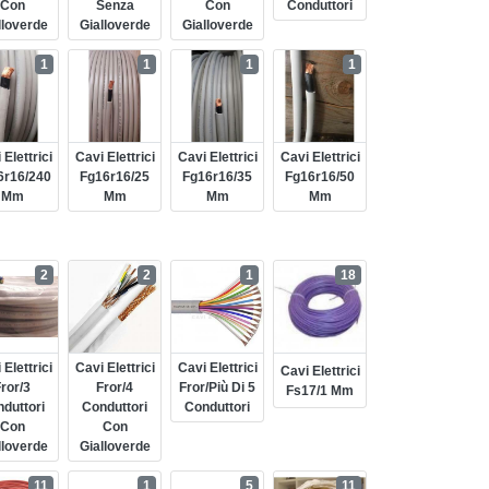
Con
Senza
Con
Conduttori
lloverde
Gialloverde
Gialloverde
1
1
1
1
 Elettrici
Cavi Elettrici
Cavi Elettrici
Cavi Elettrici
6r16/240
Fg16r16/25
Fg16r16/35
Fg16r16/50
Mm
Mm
Mm
Mm
2
2
1
18
 Elettrici
Cavi Elettrici
Cavi Elettrici
Cavi Elettrici
ror/3
Fror/4
Fror/più Di 5
Fs17/1 Mm
duttori
Conduttori
Conduttori
Con
Con
lloverde
Gialloverde
11
1
5
11