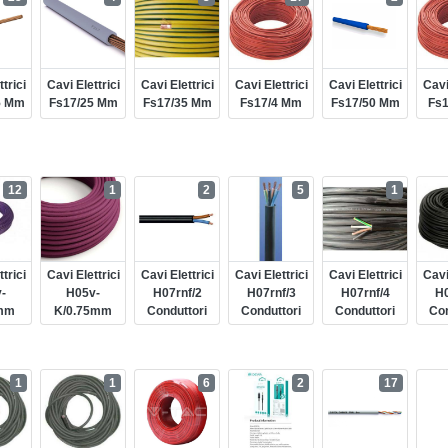
trici
Cavi Elettrici
Cavi Elettrici
Cavi Elettrici
Cavi Elettrici
Cavi
5 Mm
Fs17/25 Mm
Fs17/35 Mm
Fs17/4 Mm
Fs17/50 Mm
Fs
12
1
2
5
1
trici
Cavi Elettrici
Cavi Elettrici
Cavi Elettrici
Cavi Elettrici
Cavi
-
H05v-
H07rnf/2
H07rnf/3
H07rnf/4
H0
mm
K/0.75mm
Conduttori
Conduttori
Conduttori
Con
1
1
6
2
17