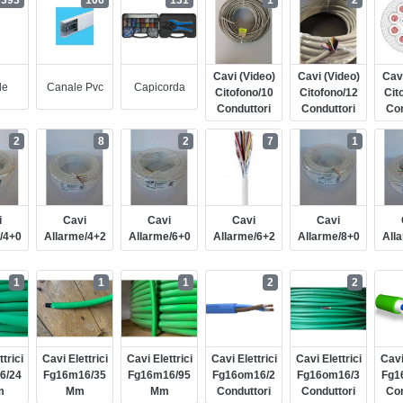
393
106
131
1
2
Cavi (video)
Cavi (video)
Cavi
le
Canale Pvc
Capicorda
Citofono/10
Citofono/12
Cit
Conduttori
Conduttori
Con
2
8
2
7
1
i
Cavi
Cavi
Cavi
Cavi
/4+0
Allarme/4+2
Allarme/6+0
Allarme/6+2
Allarme/8+0
All
1
1
1
2
2
trici
Cavi Elettrici
Cavi Elettrici
Cavi Elettrici
Cavi Elettrici
Cavi
6/24
Fg16m16/35
Fg16m16/95
Fg16om16/2
Fg16om16/3
Fg1
m
Mm
Mm
Conduttori
Conduttori
Con