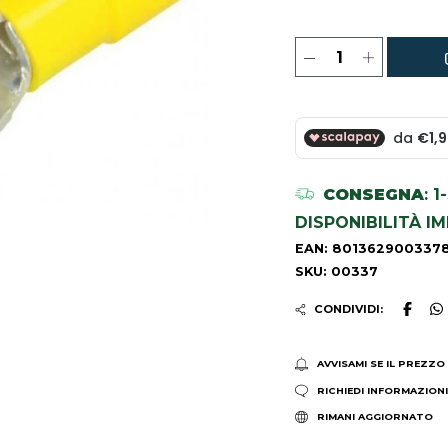
CONSEGNA
: 
DISPONIBILITÀ I
EAN: 801362900337
SKU: 00337
CONDIVIDI:
AVVISAMI SE IL PREZZO
RICHIEDI INFORMAZION
RIMANI AGGIORNATO