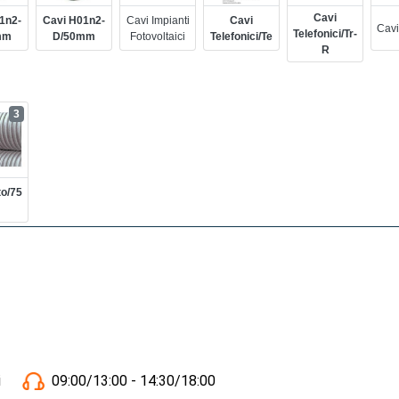
Cavi
1n2-
Cavi H01n2-
Cavi Impianti
Cavi
Cavi
Telefonici/tr-
mm
D/50mm
Fotovoltaici
Telefonici/te
R
3
to/75
i
09:00/13:00 - 14:30/18:00