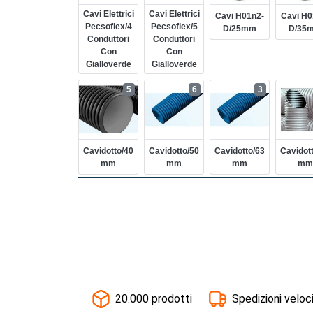
Cavi Elettrici
Cavi Elettrici
Cavi H01n2-
Cavi H0
Pecsoflex/4
Pecsoflex/5
D/25mm
D/35
Conduttori
Conduttori
Con
Con
Gialloverde
Gialloverde
5
6
3
Cavidotto/40
Cavidotto/50
Cavidotto/63
Cavidot
Mm
Mm
Mm
Mm
20.000 prodotti
Spedizioni veloc