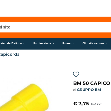
ateriale Elettrico
Illuminazione
Promo
Climatizzazione
Capicorda
BM 50 CAPICO
GRUPPO BM
di
€ 7,75
IVA incl.