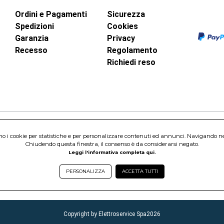
Ordini e Pagamenti
Sicurezza
Spedizioni
Cookies
Garanzia
Privacy
Recesso
Regolamento
Richiedi reso
inci, 40 - 00015 Monterotondo Scalo (RM)
amo i cookie per statistiche e per personalizzare contenuti ed annunci. Navigando nel s
Chiudendo questa finestra, il consenso è da considerarsi negato.
Capitale Sociale 1.600.000,00 Euro i.v. Iscritto al Registro delle Imprese di 
Leggi l'informativa completa qui.
nterotondo Scalo (RM) - Telefono:
06.90095358
PERSONALIZZA
ACCETTA TUTTI
Copyright by Elettroservice Spa
2026