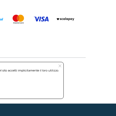
ito accetti implicitamente il loro utilizzo.
Roma REA: RM-535144