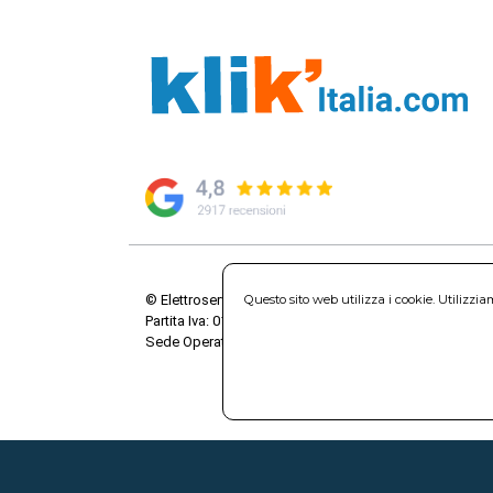
© Elettroservice Spa - Sede Legale: Via Leonardo da V
Questo sito web utilizza i cookie. Utilizzi
Partita Iva: 01586761007 - Codice Fiscale: 06634500588 
Sede Operativa: Via Leonardo da Vinci, 40 - 00015 Mo