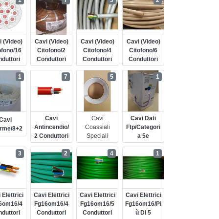
1
7
3
2
 (video)
Cavi (video)
Cavi (video)
Cavi (video)
ofono/16
Citofono/2
Citofono/4
Citofono/6
duttori
Conduttori
Conduttori
Conduttori
1
7
5
1
Cavi
Cavi
Cavi Dati
Cavi
Antincendio/
Coassiali
Ftp/categori
arme/8+2
2 Conduttori
Speciali
A 5e
3
2
4
1
 Elettrici
Cavi Elettrici
Cavi Elettrici
Cavi Elettrici
6om16/4
Fg16om16/4
Fg16om16/5
Fg16om16/pi
duttori
Conduttori
Conduttori
Ù Di 5