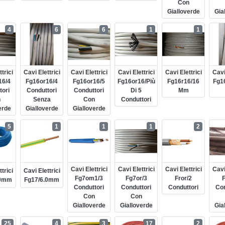
Con
Gialloverde
Gia
4
6
6
1
1
trici
Cavi Elettrici
Cavi Elettrici
Cavi Elettrici
Cavi Elettrici
Cavi
16/4
Fg16or16/4
Fg16or16/5
Fg16or16/più
Fg16r16/16
Fg1
tori
Conduttori
Conduttori
Di 5
Mm
n
Senza
Con
Conduttori
erde
Gialloverde
Gialloverde
5
1
1
1
2
Cavi Elettrici
Cavi Elettrici
Cavi Elettrici
Cavi
trici
Cavi Elettrici
Fg7om1/3
Fg7or/3
Fror/2
F
.0mm
Fg17/6.0mm
Conduttori
Conduttori
Conduttori
Con
Con
Con
Gialloverde
Gialloverde
Gia
25
4
3
17
2