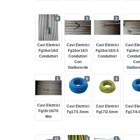
6
3
2
Cavi Elettrici
Cavi Elettrici
Cavi Elettrici
Cavi Elet
Fg16or16/2
Fg16or16/3
Fg16or16/3.5
Fg16or
Conduttori
Conduttori
Conduttori
Condut
Con
Co
Gialloverde
Giallov
1
5
4
Cavi Elettrici
Cavi Elettrici
Cavi Elettrici
Cavi Elet
Fg16r16/70
Fg17/1.5mm
Fg17/2.5mm
Fg17/4
Mm
31
3
1