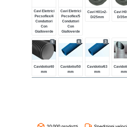
Cavi Elettrici
Cavi Elettrici
Cavi H01n2-
Cavi H0
Pecsoflex/4
Pecsoflex/5
D/25mm
D/35
Conduttori
Conduttori
Con
Con
Gialloverde
Gialloverde
5
6
3
Cavidotto/40
Cavidotto/50
Cavidotto/63
Cavidot
Mm
Mm
Mm
Mm
20.000 prodotti
Spedizioni veloc