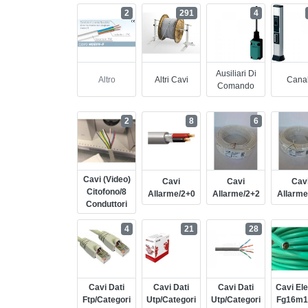
2
291
4
Ausiliari Di
Altro
Altri Cavi
Cana
Comando
2
8
6
Cavi (video)
Cavi
Cavi
Cav
Citofono/8
Allarme/2+0
Allarme/2+2
Allarme
Conduttori
4
21
28
Cavi Dati
Cavi Dati
Cavi Dati
Cavi Elet
Ftp/categori
Utp/categori
Utp/categori
Fg16m1