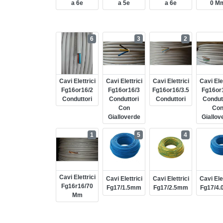
A 6e
A 5e
A 6e
0 M
6
3
2
Cavi Elettrici
Cavi Elettrici
Cavi Elettrici
Cavi Elet
Fg16or16/2
Fg16or16/3
Fg16or16/3.5
Fg16or
Conduttori
Conduttori
Conduttori
Condut
Con
Co
Gialloverde
Giallov
1
5
4
Cavi Elettrici
Cavi Elettrici
Cavi Elettrici
Cavi Elet
Fg16r16/70
Fg17/1.5mm
Fg17/2.5mm
Fg17/4
Mm