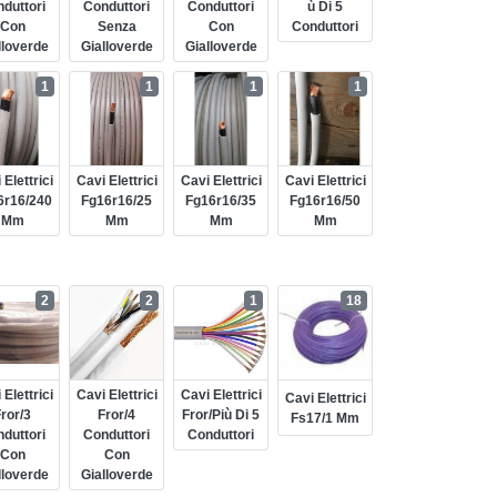
duttori
Conduttori
Conduttori
Ù Di 5
Con
Senza
Con
Conduttori
lloverde
Gialloverde
Gialloverde
1
1
1
1
 Elettrici
Cavi Elettrici
Cavi Elettrici
Cavi Elettrici
6r16/240
Fg16r16/25
Fg16r16/35
Fg16r16/50
Mm
Mm
Mm
Mm
2
2
1
18
 Elettrici
Cavi Elettrici
Cavi Elettrici
Cavi Elettrici
ror/3
Fror/4
Fror/più Di 5
Fs17/1 Mm
duttori
Conduttori
Conduttori
Con
Con
lloverde
Gialloverde