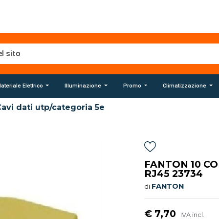
ateriale Elettrico
Illuminazione
Promo
Climatizzazione
avi dati utp/categoria 5e
FANTON 10 CO
RJ45 23734
FANTON
di
€ 7,70
IVA incl.