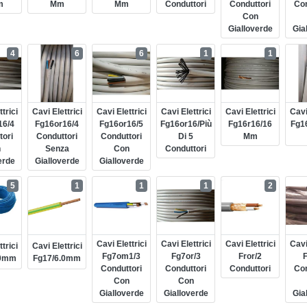
m
Mm
Mm
Conduttori
Conduttori
Con
Con
Gialloverde
Gia
4
6
6
1
1
trici
Cavi Elettrici
Cavi Elettrici
Cavi Elettrici
Cavi Elettrici
Cavi
16/4
Fg16or16/4
Fg16or16/5
Fg16or16/più
Fg16r16/16
Fg1
tori
Conduttori
Conduttori
Di 5
Mm
n
Senza
Con
Conduttori
erde
Gialloverde
Gialloverde
5
1
1
1
2
Cavi Elettrici
Cavi Elettrici
Cavi Elettrici
Cavi
trici
Cavi Elettrici
Fg7om1/3
Fg7or/3
Fror/2
F
.0mm
Fg17/6.0mm
Conduttori
Conduttori
Conduttori
Con
Con
Con
Gialloverde
Gialloverde
Gia