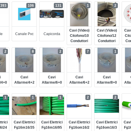
393
106
131
1
2
Cavi (video)
Cavi (video)
Cavi
le
Canale Pvc
Capicorda
Citofono/10
Citofono/12
Cit
Conduttori
Conduttori
Con
2
8
2
7
1
i
Cavi
Cavi
Cavi
Cavi
/4+0
Allarme/4+2
Allarme/6+0
Allarme/6+2
Allarme/8+0
All
1
1
1
2
2
trici
Cavi Elettrici
Cavi Elettrici
Cavi Elettrici
Cavi Elettrici
Cavi
6/24
Fg16m16/35
Fg16m16/95
Fg16om16/2
Fg16om16/3
Fg1