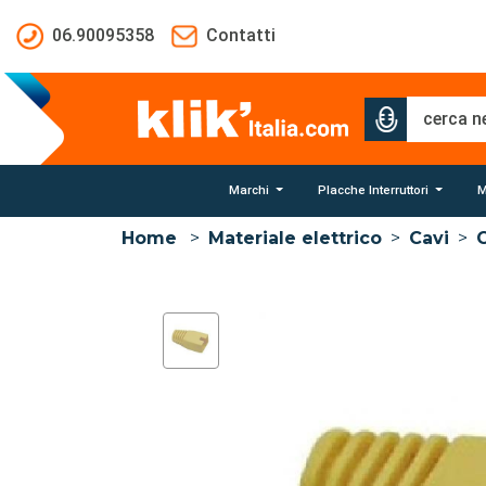
Salta al contenuto principale
06.90095358
Contatti
Marchi
Placche Interruttori
M
Home
>
Materiale elettrico
>
Cavi
>
C