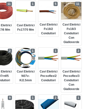
11
1
5
11
Cavi Elettrici
Cavi Elettrici
 Elettrici
Cavi Elettrici
Fs18/2
Fs18/3
17/6 Mm
Fs17/70 Mm
Conduttori
Conduttori
Con
Gialloverde
2
1
1
2
 Elettrici
Cavi Elettrici
Cavi Elettrici
Cavi Elettrici
7rnf/5
N07v-
Pecsoflex/2
Pecsoflex/3
duttori
K/2.5mm
Conduttori
Conduttori
Con
Gialloverde
9
1
2
1