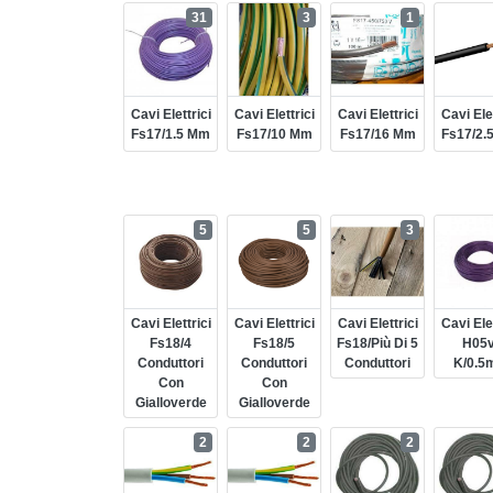
31
3
1
Cavi Elettrici
Cavi Elettrici
Cavi Elettrici
Cavi Elet
Fs17/1.5 Mm
Fs17/10 Mm
Fs17/16 Mm
Fs17/2.
5
5
3
Cavi Elettrici
Cavi Elettrici
Cavi Elettrici
Cavi Elet
Fs18/4
Fs18/5
Fs18/più Di 5
H05v
Conduttori
Conduttori
Conduttori
K/0.5
Con
Con
Gialloverde
Gialloverde
2
2
2