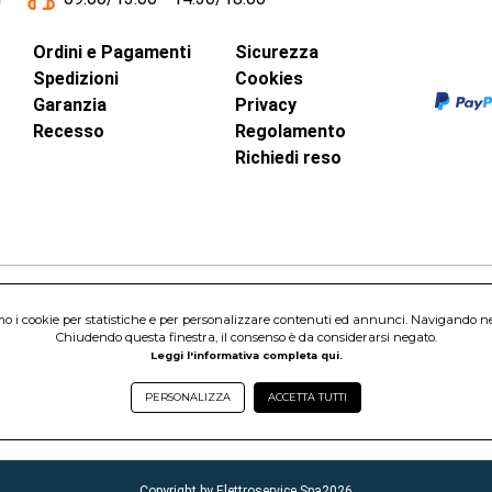
Ordini e Pagamenti
Sicurezza
Spedizioni
Cookies
Garanzia
Privacy
Recesso
Regolamento
Richiedi reso
amo i cookie per statistiche e per personalizzare contenuti ed annunci. Navigando nel s
inci, 40 - 00015 Monterotondo Scalo (RM)
Chiudendo questa finestra, il consenso è da considerarsi negato.
Capitale Sociale 1.600.000,00 Euro i.v. Iscritto al Registro delle Imprese di 
Leggi l'informativa completa qui.
nterotondo Scalo (RM) - Telefono:
06.90095358
PERSONALIZZA
ACCETTA TUTTI
Copyright by Elettroservice Spa
2026