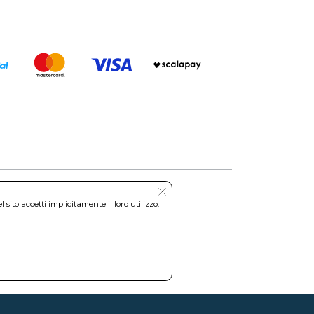
ito accetti implicitamente il loro utilizzo.
Roma REA: RM-535144