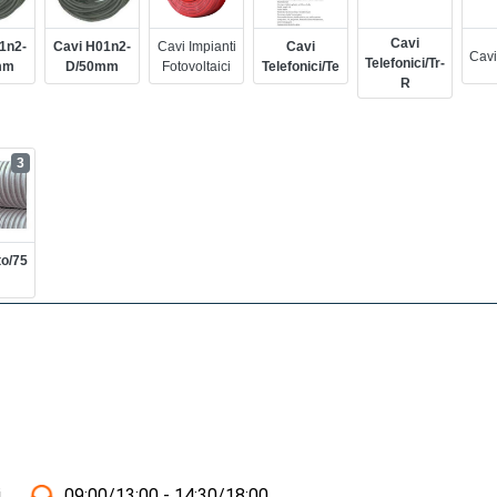
Cavi
1n2-
Cavi H01n2-
Cavi Impianti
Cavi
Cavi
Telefonici/tr-
mm
D/50mm
Fotovoltaici
Telefonici/te
R
3
to/75
i
09:00/13:00 - 14:30/18:00