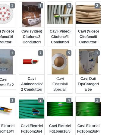
1
7
3
2
 (video)
Cavi (video)
Cavi (video)
Cavi (video)
ofono/16
Citofono/2
Citofono/4
Citofono/6
duttori
Conduttori
Conduttori
Conduttori
1
7
5
1
Cavi
Cavi
Cavi Dati
Cavi
Antincendio/
Coassiali
Ftp/categori
arme/8+2
2 Conduttori
Speciali
A 5e
3
2
4
1
 Elettrici
Cavi Elettrici
Cavi Elettrici
Cavi Elettrici
6om16/4
Fg16om16/4
Fg16om16/5
Fg16om16/pi