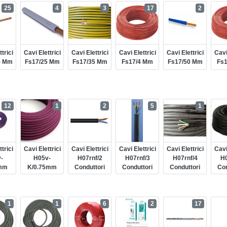
25
4
3
17
2
trici
Cavi Elettrici
Cavi Elettrici
Cavi Elettrici
Cavi Elettrici
Cavi
5 Mm
Fs17/25 Mm
Fs17/35 Mm
Fs17/4 Mm
Fs17/50 Mm
Fs
12
1
2
5
1
trici
Cavi Elettrici
Cavi Elettrici
Cavi Elettrici
Cavi Elettrici
Cavi
-
H05v-
H07rnf/2
H07rnf/3
H07rnf/4
H0
mm
K/0.75mm
Conduttori
Conduttori
Conduttori
Con
1
1
6
2
17