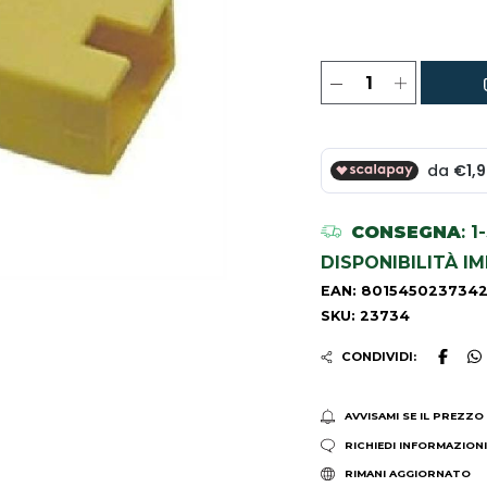
CONSEGNA
: 
DISPONIBILITÀ I
EAN: 801545023734
SKU: 23734
CONDIVIDI:
AVVISAMI SE IL PREZZO
RICHIEDI INFORMAZION
RIMANI AGGIORNATO