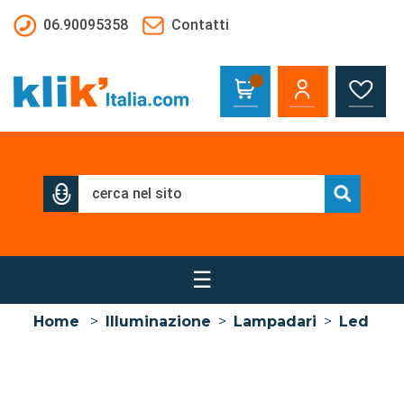
Salta al contenuto principale
06.90095358
Contatti
☰
Home
>
Illuminazione
>
Lampadari
>
Led