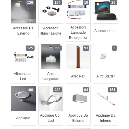
136
154
10
26
Accessori
Accessori Da
Accessori
Accessori Led
Lampade
Esterno
Illuminazione
Emergenza
125
399
93
3
Alimentatori
Altro
Altro Pali
Altro Starter
Led
Lampadari
180
480
84
151
Applique Con
Applique Da
Applique Da
Applique
Led
Esterno
Interno