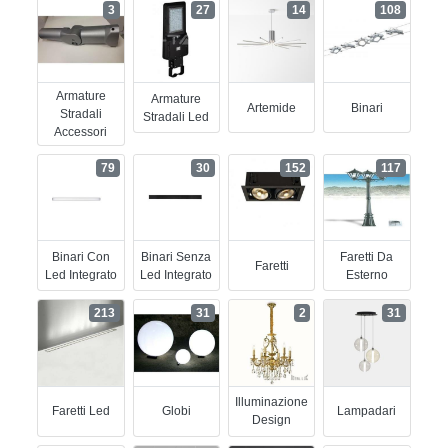
3
27
14
108
Armature
Armature
Artemide
Binari
Stradali
Stradali Led
Accessori
79
30
152
117
Binari Con
Binari Senza
Faretti Da
Faretti
Led Integrato
Led Integrato
Esterno
213
31
2
31
Illuminazione
Faretti Led
Globi
Lampadari
Design