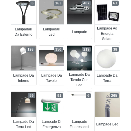
6
163
407
63
Lampade Ad
Lampadari
Lampadari
Lampade
Energia
Da Esterno
Led
Solare
198
350
219
38
Lampade Da
Lampade Da
Lampade Da
Lampade Da
Tavolo Con
Interno
Tavolo
Terra
Led
59
91
6
265
Lampade Da
Lampade Di
Lampade
Lampade Led
Terra Led
Emergenza
Fluorescenti