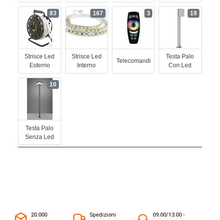
83
167
3
19
Strisce Led
Strisce Led
Testa Palo
Telecomandi
Esterno
Interno
Con Led
10
Testa Palo
Senza Led
20.000
Spedizioni
09:00/13:00 -