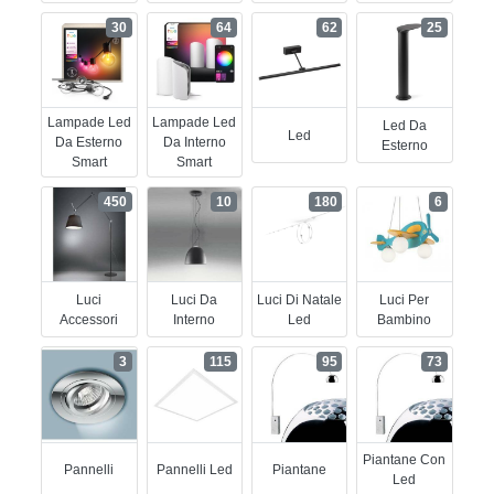
30
64
62
25
Lampade Led
Lampade Led
Led Da
Led
Da Esterno
Da Interno
Esterno
Smart
Smart
450
10
180
6
Luci
Luci Da
Luci Di Natale
Luci Per
Accessori
Interno
Led
Bambino
3
115
95
73
Piantane Con
Pannelli
Pannelli Led
Piantane
Led