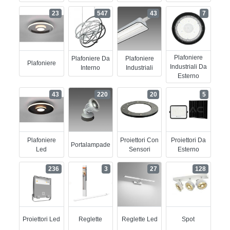
23
547
43
7
Plafoniere
Plafoniere Da
Plafoniere
Plafoniere
Industriali Da
Interno
Industriali
Esterno
43
220
20
5
Plafoniere
Proiettori Con
Proiettori Da
Portalampade
Led
Sensori
Esterno
236
3
27
128
Proiettori Led
Reglette
Reglette Led
Spot