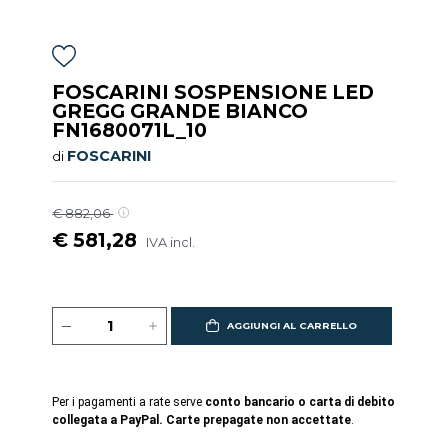
FOSCARINI SOSPENSIONE LED
GREGG GRANDE BIANCO
FN1680071L_10
FOSCARINI
di
€ 882,06
€ 581,28
IVA incl.
AGGIUNGI AL CARRELLO
Per i pagamenti a rate serve
conto bancario o carta di debito
collegata a PayPal. Carte prepagate non accettate
.