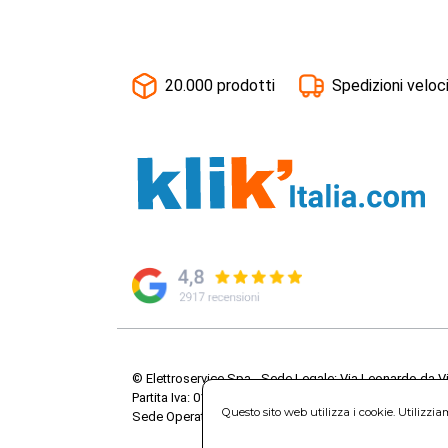
20.000 prodotti
Spedizioni veloc
© Elettroservice Spa - Sede Legale: Via Leonardo da V
Partita Iva: 01586761007 - Codice Fiscale: 06634500588 
Questo sito web utilizza i cookie. Utilizzi
Sede Operativa: Via Leonardo da Vinci, 40 - 00015 Mo