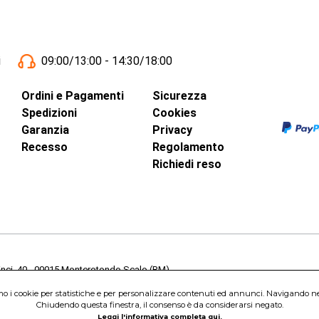
i
09:00/13:00 - 14:30/18:00
Ordini e Pagamenti
Sicurezza
Spedizioni
Cookies
Garanzia
Privacy
Recesso
Regolamento
Richiedi reso
inci, 40 - 00015 Monterotondo Scalo (RM)
Capitale Sociale 1.600.000,00 Euro i.v. Iscritto al Registro delle Imprese di 
amo i cookie per statistiche e per personalizzare contenuti ed annunci. Navigando nel s
nterotondo Scalo (RM) - Telefono:
06.90095358
Chiudendo questa finestra, il consenso è da considerarsi negato.
Leggi l'informativa completa qui.