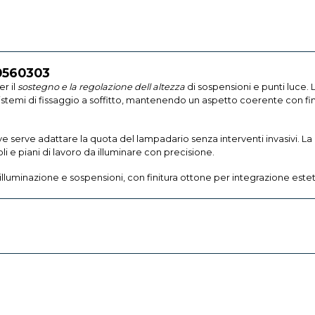
0560303
er il
sostegno e la regolazione dell altezza
di sospensioni e punti luce.
stemi di fissaggio a soffitto, mantenendo un aspetto coerente con fin
ove serve adattare la quota del lampadario senza interventi invasivi. 
oli e piani di lavoro da illuminare con precisione.
 illuminazione e sospensioni, con finitura ottone per integrazione e