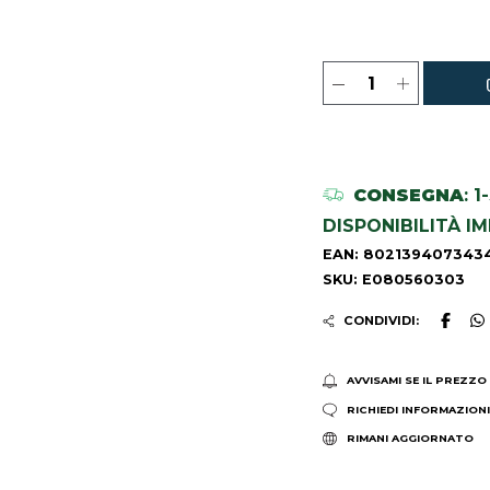
CONSEGNA
: 
DISPONIBILITÀ I
EAN: 802139407343
SKU: E080560303
CONDIVIDI:
AVVISAMI SE IL PREZZO
RICHIEDI INFORMAZION
RIMANI AGGIORNATO