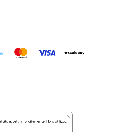
Roma REA: RM-535144
ito accetti implicitamente il loro utilizzo.