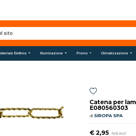
ateriale Elettrico
Illuminazione
Promo
Climatizzazione
Catena per la
E080560303
SIROPA SPA
di
€ 2,95
IVA incl.