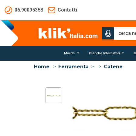
Salta al contenuto principale
06.90095358
Contatti
Marchi
Placche Interruttori
M
Home
>
Ferramenta
>
>
Catene