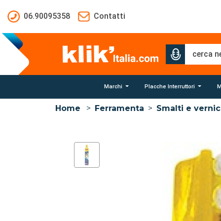
Salta al contenuto principale
06.90095358
Contatti
Marchi
Placche Interruttori
M
Home
>
Ferramenta
>
Smalti e vernic