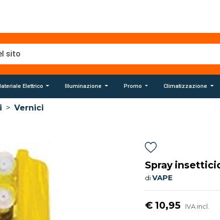
ateriale Elettrico
Illuminazione
Promo
Climatizzazione
i
>
Vernici
Spray insettic
VAPE
di
€ 10,95
IVA incl.