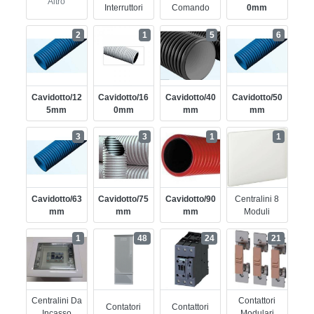
Altro
Interruttori
Comando
0mm
2
1
5
6
Cavidotto/12
Cavidotto/16
Cavidotto/40
Cavidotto/50
5mm
0mm
Mm
Mm
3
3
1
1
Cavidotto/63
Cavidotto/75
Cavidotto/90
Centralini 8
Mm
Mm
Mm
Moduli
1
48
24
21
Centralini Da
Contattori
Contatori
Contattori
Incasso
Modulari