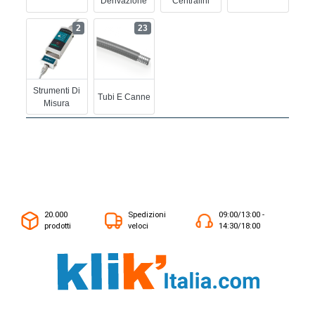
Derivazione
Centralini
2
23
Strumenti Di
Tubi E Canne
Misura
20.000
Spedizioni
09:00/13:00 -
prodotti
veloci
14:30/18:00