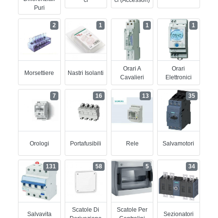
Ci
Ci (accessori)
Puri
2
1
1
1
Orari A
Orari
Morsettiere
Nastri Isolanti
Cavalieri
Elettronici
7
16
13
35
Orologi
Portafusibili
Rele
Salvamotori
131
58
5
34
Scatole Di
Scatole Per
Salvavita
Sezionatori