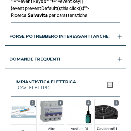
"!="=event.key&&"" "!="=event.key||
{event.preventDefault();this.click();}"">
Ricerca
Salvavita
per caratteristiche
FORSE POTREBBERO INTERESSARTI ANCHE:
DOMANDE FREQUENTI
IMPIANTISTICA ELETTRICA
CAVI ELETTRICI
2
1
4
1
Altro
Ausiliari Di
Cavidotto/11