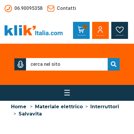
Salta al contenuto principale
06.90095358
Contatti
☰
Home
>
Materiale elettrico
>
Interruttori
>
Salvavita