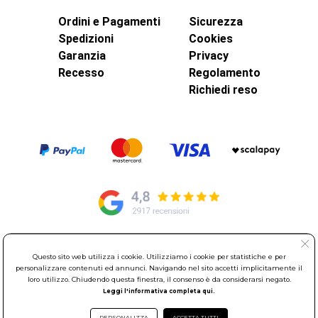
Ordini e Pagamenti
Sicurezza
Spedizioni
Cookies
Garanzia
Privacy
Recesso
Regolamento
Richiedi reso
© Elettroservice Spa - Sede Legale: Via Leonardo da Vinci, 40 -
Questo sito web utilizza i cookie. Utilizziamo i cookie per statistiche e per
00015 Monterotondo Scalo (RM)
personalizzare contenuti ed annunci. Navigando nel sito accetti implicitamente il
loro utilizzo. Chiudendo questa finestra, il consenso è da considerarsi negato.
Partita Iva: 01586761007 - Codice Fiscale: 06634500588 Capitale
Leggi l'informativa completa qui.
Sociale 1.600.000,00 Euro i.v. Iscritto al Registro delle Imprese di
Roma REA: RM-535144
PERSONALIZZA
ACCETTA TUTTI