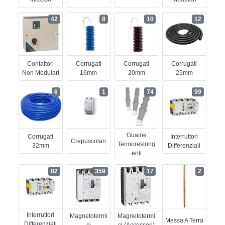
42
8
10
12
Contattori
Corrugati
Corrugati
Corrugati
Non Modulari
16mm
20mm
25mm
6
1
74
99
Guaine
Corrugati
Interruttori
Crepuscolari
Termorestring
32mm
Differenziali
Enti
82
359
17
2
Interruttori
Magnetotermi
Magnetotermi
Messa A Terra
Differenziali