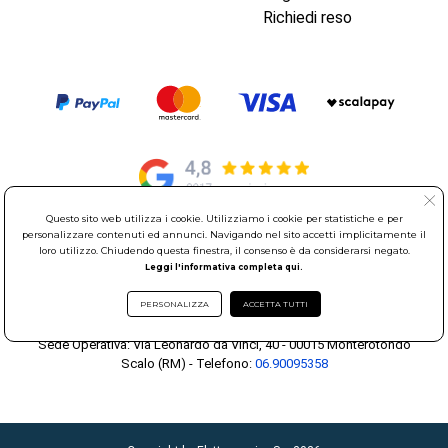
Richiedi reso
Questo sito web utilizza i cookie. Utilizziamo i cookie per statistiche e per
personalizzare contenuti ed annunci. Navigando nel sito accetti implicitamente il
© Elettroservice Spa - Sede Legale: Via Leonardo da Vinci, 40 -
loro utilizzo. Chiudendo questa finestra, il consenso è da considerarsi negato.
00015 Monterotondo Scalo (RM)
Leggi l'informativa completa qui.
Partita Iva: 01586761007 - Codice Fiscale: 06634500588 Capitale
Sociale 1.600.000,00 Euro i.v. Iscritto al Registro delle Imprese di
PERSONALIZZA
ACCETTA TUTTI
Roma REA: RM-535144
Sede Operativa: Via Leonardo da Vinci, 40 - 00015 Monterotondo
Scalo (RM) - Telefono:
06.90095358