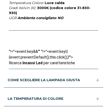
Temperatura Colore:
Luce calda
Gradi Kelvin (K):
3000K (codice colore 31-830-
930)
UGR
Ambiente consigliato:
NO
"!="=event.key&&"" "!="=event.key||
{event.preventDefault();this.click();}"">
Ricerca
Incassi Led
per caratteristiche
COME SCEGLIERE LA LAMPADA GIUSTA
LA TEMPERATURA DI COLORE