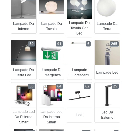
Lampade Da
Lampade Da
Lampade Da
Lampade Da
Tavolo Con
Interno
Tavolo
Terra
Led
59
91
6
265
Lampade Da
Lampade Di
Lampade
Lampade Led
Terra Led
Emergenza
Fluorescenti
30
64
62
25
Lampade Led
Lampade Led
Led Da
Led
Da Esterno
Da Interno
Esterno
Smart
Smart