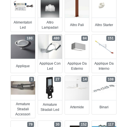
Alimentatori
Altro
Altro Pali
Altro Starter
Led
Lampadari
180
480
84
151
Applique Con
Applique Da
Applique Da
Applique
Led
Esterno
Interno
3
27
14
108
Armature
Armature
Artemide
Binari
Stradali
Stradali Led
Accessori
79
30
152
117