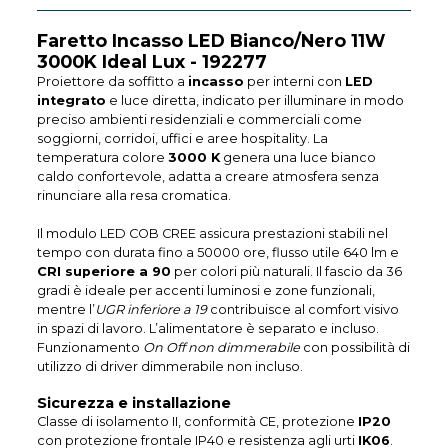
Faretto Incasso LED Bianco/Nero 11W
3000K Ideal Lux - 192277
Proiettore da soffitto a
incasso
per interni con
LED
integrato
e luce diretta, indicato per illuminare in modo
preciso ambienti residenziali e commerciali come
soggiorni, corridoi, uffici e aree hospitality. La
temperatura colore
3000 K
genera una luce bianco
caldo confortevole, adatta a creare atmosfera senza
rinunciare alla resa cromatica.
Il modulo LED COB CREE assicura prestazioni stabili nel
tempo con durata fino a 50000 ore, flusso utile 640 lm e
CRI superiore a 90
per colori più naturali. Il fascio da 36
gradi è ideale per accenti luminosi e zone funzionali,
mentre l’
UGR inferiore a 19
contribuisce al comfort visivo
in spazi di lavoro. L’alimentatore è separato e incluso.
Funzionamento
On Off non dimmerabile
con possibilità di
utilizzo di driver dimmerabile non incluso.
Sicurezza e installazione
Classe di isolamento II, conformità CE, protezione
IP20
con protezione frontale IP40 e resistenza agli urti
IK06
.