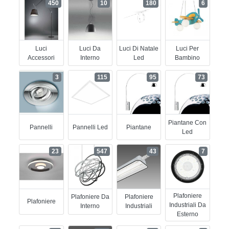
450
10
180
6
Luci
Luci Da
Luci Di Natale
Luci Per
Accessori
Interno
Led
Bambino
3
115
95
73
Piantane Con
Pannelli
Pannelli Led
Piantane
Led
23
547
43
7
Plafoniere
Plafoniere Da
Plafoniere
Plafoniere
Industriali Da
Interno
Industriali
Esterno