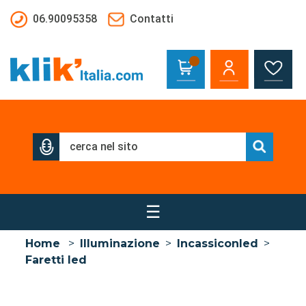
Salta al contenuto principale
06.90095358
Contatti
☰
Home
>
Illuminazione
>
Incassiconled
>
Faretti led