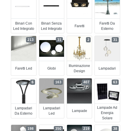
Binari Con
Binari Senza
Faretti Da
Faretti
Led Integrato
Led Integrato
Esterno
213
31
2
31
Illuminazione
Faretti Led
Globi
Lampadari
Design
6
163
407
63
Lampade Ad
Lampadari
Lampadari
Lampade
Energia
Da Esterno
Led
Solare
198
350
219
38