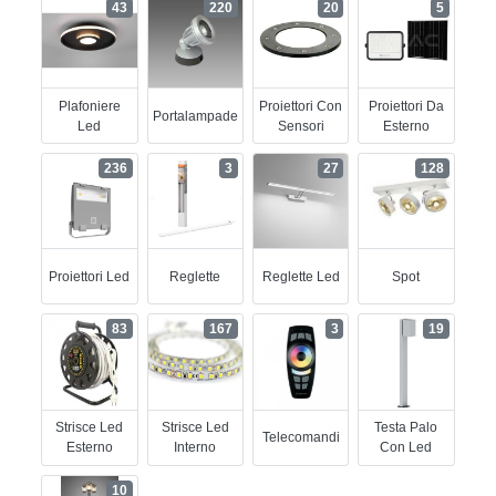
43
220
20
5
Plafoniere
Proiettori Con
Proiettori Da
Portalampade
Led
Sensori
Esterno
236
3
27
128
Proiettori Led
Reglette
Reglette Led
Spot
83
167
3
19
Strisce Led
Strisce Led
Testa Palo
Telecomandi
Esterno
Interno
Con Led
10