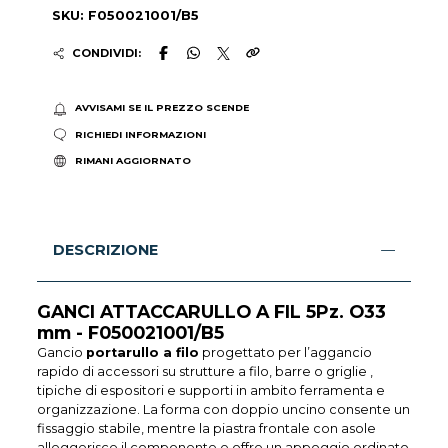
SKU: F050021001/B5
CONDIVIDI:
AVVISAMI SE IL PREZZO SCENDE
RICHIEDI INFORMAZIONI
RIMANI AGGIORNATO
DESCRIZIONE
GANCI ATTACCARULLO A FIL 5Pz. O33
mm - F050021001/B5
Gancio
portarullo a filo
progettato per l’aggancio
rapido di accessori su strutture a filo, barre o griglie ,
tipiche di espositori e supporti in ambito ferramenta e
organizzazione. La forma con doppio uncino consente un
fissaggio stabile, mentre la piastra frontale con asole
alleggerisce il componente e offre un appoggio ordinato