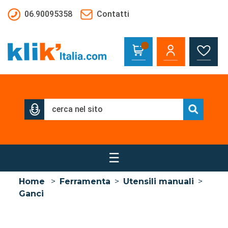
Salta al contenuto principale
06.90095358
Contatti
☰
Home
>
Ferramenta
>
Utensili manuali
>
Ganci