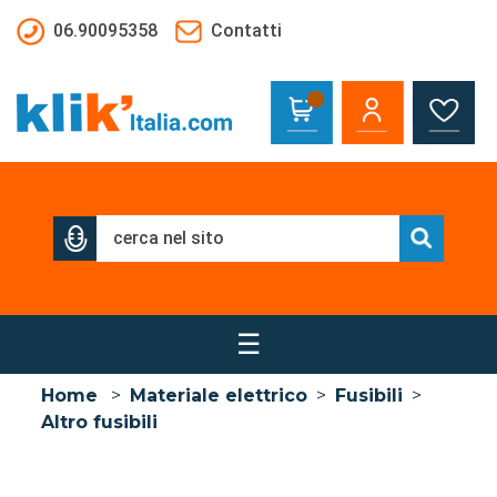
Salta al contenuto principale
06.90095358
Contatti
☰
Home
>
Materiale elettrico
>
Fusibili
>
Altro fusibili