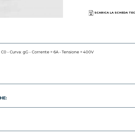
SCARICA LA SCHEDA TE
ile C0 - Curva: gG - Corrente = 6A - Tensione = 400V
HE: