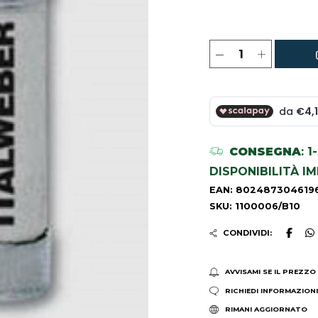
CONSEGNA
: 
DISPONIBILITÀ I
EAN: 802487304619
SKU: 1100006/B10
CONDIVIDI:
AVVISAMI SE IL PREZZO
RICHIEDI INFORMAZION
RIMANI AGGIORNATO