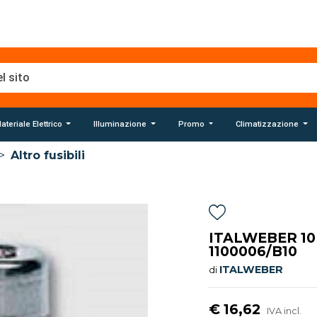
ateriale Elettrico
Illuminazione
Promo
Climatizzazione
>
Altro fusibili
ITALWEBER 10 
1100006/B10
ITALWEBER
di
€ 16,62
IVA incl.