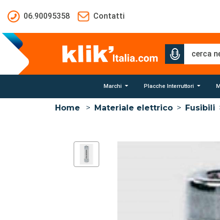
Salta al contenuto principale
06.90095358
Contatti
Marchi
Placche Interruttori
M
Home
>
Materiale elettrico
>
Fusibili