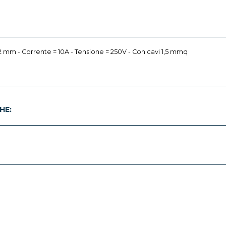
 32 mm - Corrente = 10A - Tensione = 250V - Con cavi 1,5 mmq
HE: