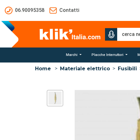
Salta al contenuto principale
06.90095358
Contatti
Marchi
Placche Interruttori
M
Home
>
Materiale elettrico
>
Fusibili