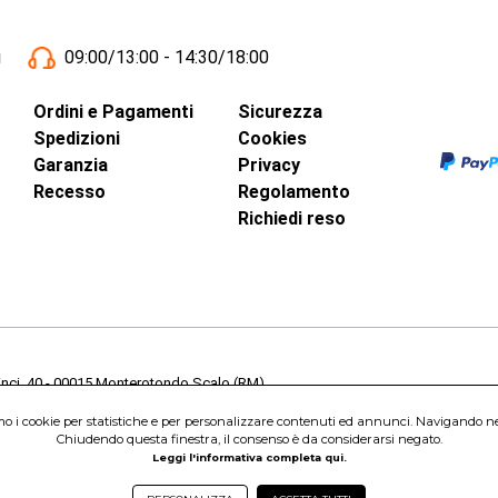
i
09:00/13:00 - 14:30/18:00
Ordini e Pagamenti
Sicurezza
Spedizioni
Cookies
Garanzia
Privacy
Recesso
Regolamento
Richiedi reso
inci, 40 - 00015 Monterotondo Scalo (RM)
Capitale Sociale 1.600.000,00 Euro i.v. Iscritto al Registro delle Imprese di 
amo i cookie per statistiche e per personalizzare contenuti ed annunci. Navigando nel s
nterotondo Scalo (RM) - Telefono:
06.90095358
Chiudendo questa finestra, il consenso è da considerarsi negato.
Leggi l'informativa completa qui.