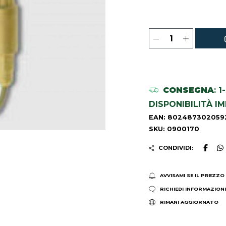
CONSEGNA
: 
DISPONIBILITÀ I
EAN: 802487302059
SKU: 0900170
CONDIVIDI:
AVVISAMI SE IL PREZZO
RICHIEDI INFORMAZION
RIMANI AGGIORNATO