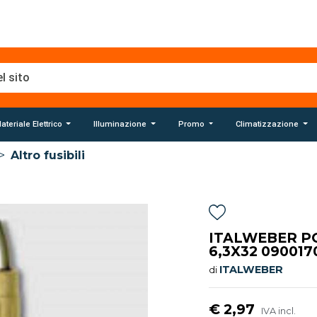
ateriale Elettrico
Illuminazione
Promo
Climatizzazione
>
Altro fusibili
ITALWEBER P
6,3X32 090017
ITALWEBER
di
€ 2,97
IVA incl.