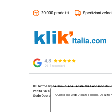
20.000 prodotti
Spedizioni veloc
© Elettroservice Spa - Sede Legale: Via Leonardo da V
Partita Iva: 01586761007 - Codice Fiscale: 06634500588 
Questo sito web utilizza i cookie. Utilizzi
Sede Operativa: Via Leonardo da Vinci, 40 - 00015 Mo