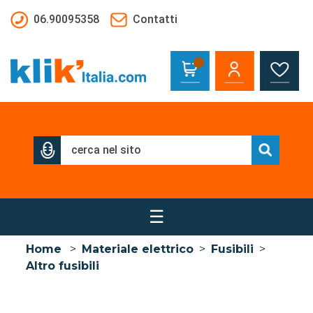
Salta al contenuto principale
06.90095358
Contatti
☰
Home
>
Materiale elettrico
>
Fusibili
>
Altro fusibili