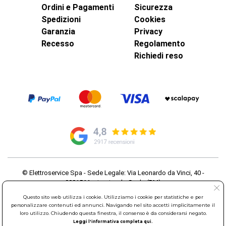
Ordini e Pagamenti
Sicurezza
Spedizioni
Cookies
Garanzia
Privacy
Recesso
Regolamento
Richiedi reso
© Elettroservice Spa - Sede Legale: Via Leonardo da Vinci, 40 -
00015 Monterotondo Scalo (RM)
Partita Iva: 01586761007 - Codice Fiscale: 06634500588 Capitale
Questo sito web utilizza i cookie. Utilizziamo i cookie per statistiche e per
Sociale 1.600.000,00 Euro i.v. Iscritto al Registro delle Imprese di
personalizzare contenuti ed annunci. Navigando nel sito accetti implicitamente il
Roma REA: RM-535144
loro utilizzo. Chiudendo questa finestra, il consenso è da considerarsi negato.
Sede Operativa: Via Leonardo da Vinci, 40 - 00015 Monterotondo
Leggi l'informativa completa qui.