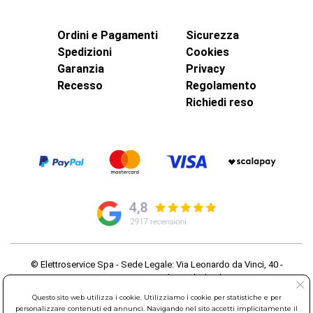
Ordini e Pagamenti
Sicurezza
Spedizioni
Cookies
Garanzia
Privacy
Recesso
Regolamento
Richiedi reso
© Elettroservice Spa - Sede Legale: Via Leonardo da Vinci, 40 -
00015 Monterotondo Scalo (RM)
Partita Iva: 01586761007 - Codice Fiscale: 06634500588 Capitale
Questo sito web utilizza i cookie. Utilizziamo i cookie per statistiche e per
Sociale 1.600.000,00 Euro i.v. Iscritto al Registro delle Imprese di
personalizzare contenuti ed annunci. Navigando nel sito accetti implicitamente il