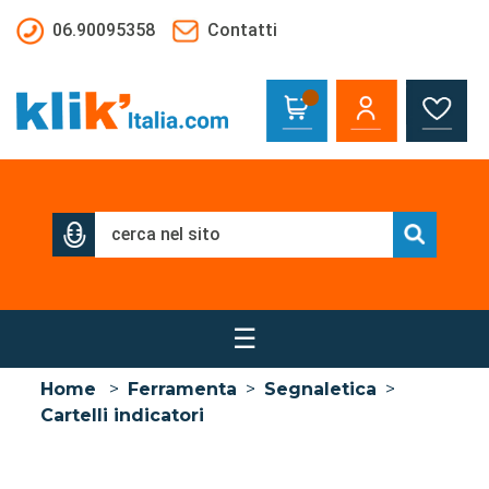
Salta al contenuto principale
06.90095358
Contatti
☰
Home
>
Ferramenta
>
Segnaletica
>
Cartelli indicatori