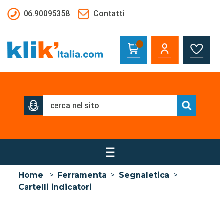
Salta al contenuto principale
06.90095358
Contatti
☰
Home
>
Ferramenta
>
Segnaletica
>
Cartelli indicatori