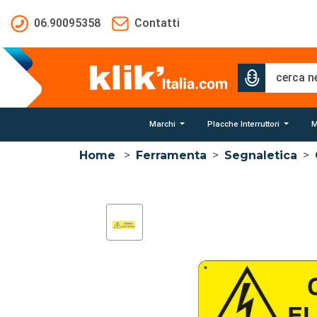
Salta al contenuto principale
06.90095358
Contatti
Marchi
Placche Interruttori
M
Home
>
Ferramenta
>
Segnaletica
>