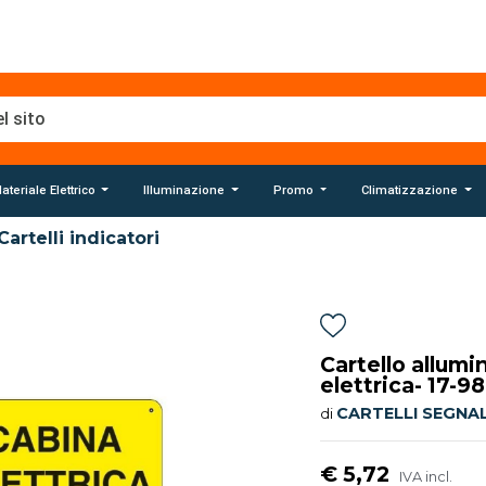
ateriale Elettrico
Illuminazione
Promo
Climatizzazione
Cartelli indicatori
Cartello allumi
elettrica- 17-9
CARTELLI SEGNA
di
€ 5,72
IVA incl.