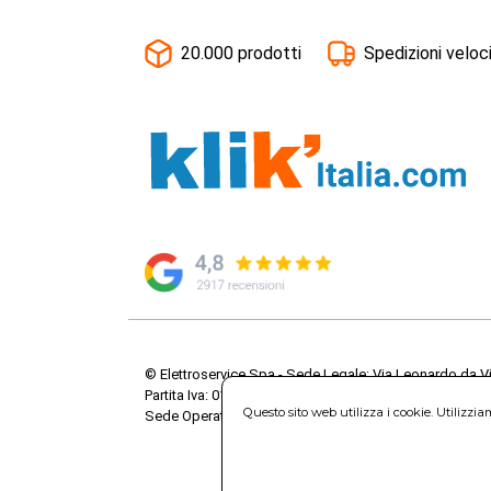
20.000 prodotti
Spedizioni veloc
© Elettroservice Spa - Sede Legale: Via Leonardo da V
Partita Iva: 01586761007 - Codice Fiscale: 06634500588 
Questo sito web utilizza i cookie. Utilizzi
Sede Operativa: Via Leonardo da Vinci, 40 - 00015 Mo