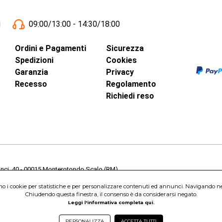
i
09:00/13:00 - 14:30/18:00
Ordini e Pagamenti
Sicurezza
Spedizioni
Cookies
Garanzia
Privacy
Recesso
Regolamento
Richiedi reso
inci, 40 - 00015 Monterotondo Scalo (RM)
Capitale Sociale 1.600.000,00 Euro i.v. Iscritto al Registro delle Imprese di 
amo i cookie per statistiche e per personalizzare contenuti ed annunci. Navigando nel s
nterotondo Scalo (RM) - Telefono:
06.90095358
Chiudendo questa finestra, il consenso è da considerarsi negato.
Leggi l'informativa completa qui.
PERSONALIZZA
ACCETTA TUTTI