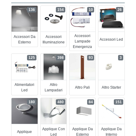
136
154
10
26
Accessori
Accessori Da
Accessori
Accessori Led
Lampade
Esterno
Illuminazione
Emergenza
125
398
93
3
Alimentatori
Altro
Altro Pali
Altro Starter
Led
Lampadari
180
480
84
151
Applique Con
Applique Da
Applique Da
Applique
Led
Esterno
Interno