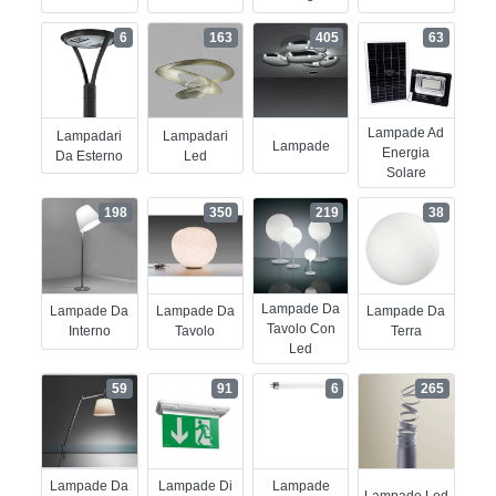
6
163
405
63
Lampade Ad
Lampadari
Lampadari
Lampade
Energia
Da Esterno
Led
Solare
198
350
219
38
Lampade Da
Lampade Da
Lampade Da
Lampade Da
Tavolo Con
Interno
Tavolo
Terra
Led
59
91
6
265
Lampade Da
Lampade Di
Lampade