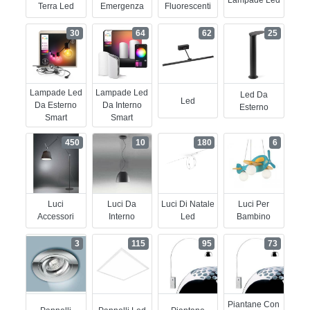
Lampade Led
Terra Led
Emergenza
Fluorescenti
30
64
62
25
Lampade Led
Lampade Led
Led Da
Led
Da Esterno
Da Interno
Esterno
Smart
Smart
450
10
180
6
Luci
Luci Da
Luci Di Natale
Luci Per
Accessori
Interno
Led
Bambino
3
115
95
73
Piantane Con