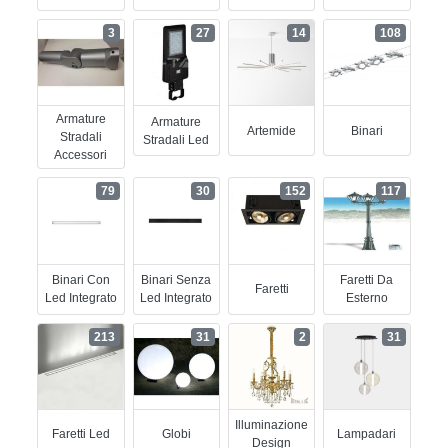
3
27
14
108
Armature
Armature
Artemide
Binari
Stradali
Stradali Led
Accessori
79
30
152
117
Binari Con
Binari Senza
Faretti Da
Faretti
Led Integrato
Led Integrato
Esterno
213
31
2
31
Illuminazione
Faretti Led
Globi
Lampadari
Design