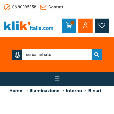
Salta al contenuto principale
06.90095358
Contatti
☰
Home
>
Illuminazione
>
Interno
>
Binari