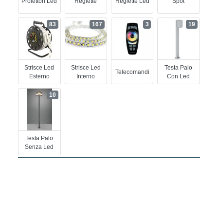
Proiettori Led
Reglette
Reglette Led
Spot
83
167
3
19
Strisce Led
Strisce Led
Testa Palo
Telecomandi
Esterno
Interno
Con Led
10
Testa Palo
Senza Led