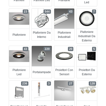
Pannelli
Pannelli Led
Piantane
Led
23
544
43
7
Plafoniere
Plafoniere Da
Plafoniere
Plafoniere
Industriali Da
Interno
Industriali
Esterno
43
220
20
5
Plafoniere
Proiettori Con
Proiettori Da
Portalampade
Led
Sensori
Esterno
236
3
27
128