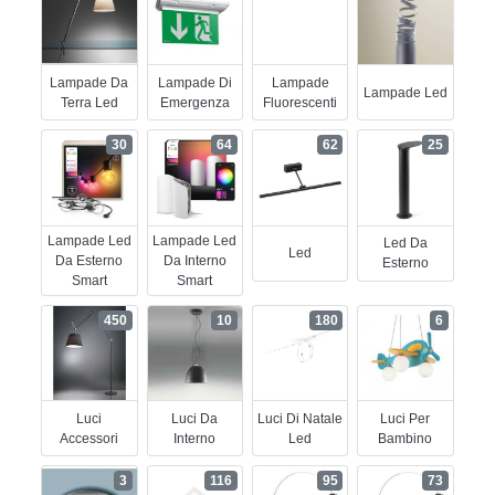
Lampade Da
Lampade Di
Lampade
Lampade Led
Terra Led
Emergenza
Fluorescenti
30
64
62
25
Lampade Led
Lampade Led
Led Da
Led
Da Esterno
Da Interno
Esterno
Smart
Smart
450
10
180
6
Luci
Luci Da
Luci Di Natale
Luci Per
Accessori
Interno
Led
Bambino
3
116
95
73