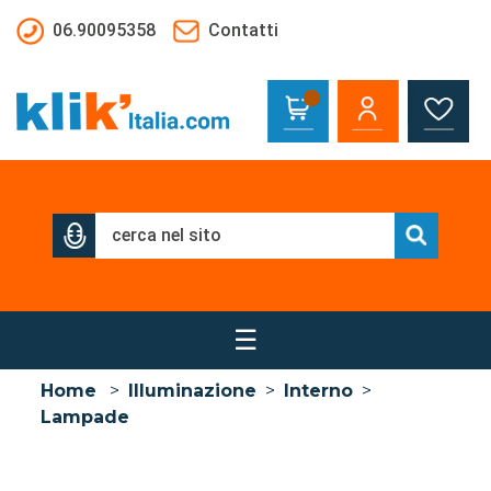
Salta al contenuto principale
06.90095358
Contatti
☰
Home
>
Illuminazione
>
Interno
>
Lampade