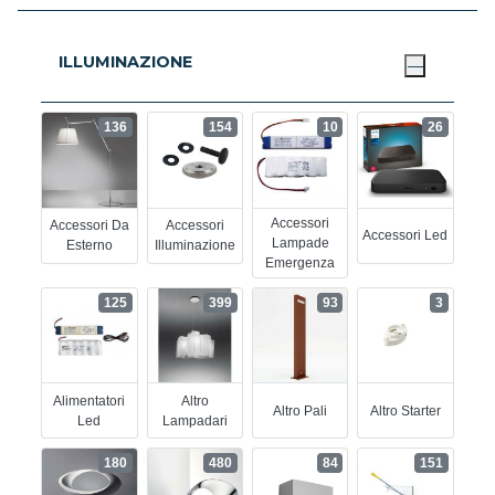
ILLUMINAZIONE
136
154
10
26
Accessori
Accessori Da
Accessori
Accessori Led
Lampade
Esterno
Illuminazione
Emergenza
125
399
93
3
Alimentatori
Altro
Altro Pali
Altro Starter
Led
Lampadari
180
480
84
151