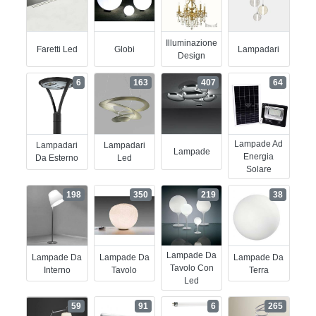
Illuminazione
Faretti Led
Globi
Lampadari
Design
6
163
407
64
Lampade Ad
Lampadari
Lampadari
Lampade
Energia
Da Esterno
Led
Solare
198
350
219
38
Lampade Da
Lampade Da
Lampade Da
Lampade Da
Tavolo Con
Interno
Tavolo
Terra
Led
59
91
6
265