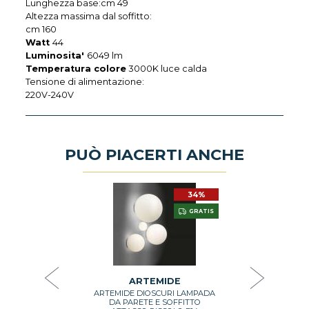
Lunghezza base:cm 49
Altezza massima dal soffitto:
cm 160
Watt
44
Luminosita'
6049 lm
Temperatura colore
3000K luce calda
Tensione di alimentazione:
220V-240V
PUÒ PIACERTI ANCHE
34%
34%
DE
A
GRATIS
GRATIS
A EDGE 21
ARTEMIDE
O COLORE
TOL
010A
€ 4
0,00
ARTEMIDE
ARTEMIDE DIOSCURI LAMPADA
GI
DA PARETE E SOFFITTO