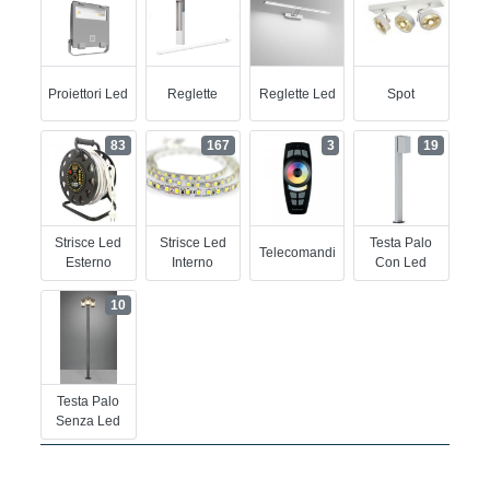
Proiettori Led
Reglette
Reglette Led
Spot
83
167
3
19
Strisce Led
Strisce Led
Testa Palo
Telecomandi
Esterno
Interno
Con Led
10
Testa Palo
Senza Led