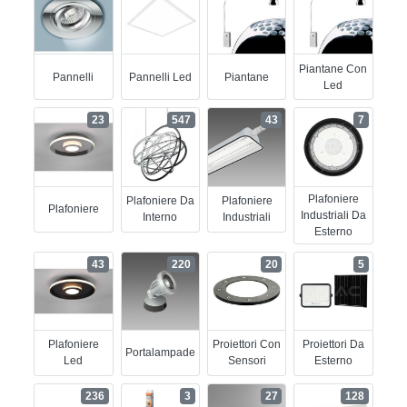
Piantane Con
Pannelli
Pannelli Led
Piantane
Led
23
547
43
7
Plafoniere
Plafoniere Da
Plafoniere
Plafoniere
Industriali Da
Interno
Industriali
Esterno
43
220
20
5
Plafoniere
Proiettori Con
Proiettori Da
Portalampade
Led
Sensori
Esterno
236
3
27
128