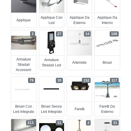
Applique Con
Applique Da
Applique Da
Applique
Led
Esterno
Interno
3
27
14
108
Armature
Armature
Artemide
Binari
Stradali
Stradali Led
Accessori
79
30
152
117
Binari Con
Binari Senza
Faretti Da
Faretti
Led Integrato
Led Integrato
Esterno
213
31
2
31