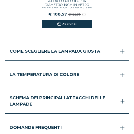
ATTACCO PICCOLO E14
DIAMETRO 14CM IN VETRO
SOFFIATO E POLICARBONATO
COLORE BIANCO 1039110A
€ 108,57
€ 165,01
AGGIUNGI
COME SCEGLIERE LA LAMPADA GIUSTA
LA TEMPERATURA DI COLORE
SCHEMA DEI PRINCIPALI ATTACCHI DELLE
LAMPADE
DOMANDE FREQUENTI