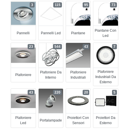
3
115
95
73
Piantane Con
Pannelli
Pannelli Led
Piantane
Led
23
544
43
7
Plafoniere
Plafoniere Da
Plafoniere
Plafoniere
Industriali Da
Interno
Industriali
Esterno
43
220
20
5
Plafoniere
Proiettori Con
Proiettori Da
Portalampade
Led
Sensori
Esterno