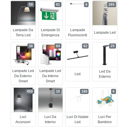
59
91
6
265
Lampade Da
Lampade Di
Lampade
Lampade Led
Terra Led
Emergenza
Fluorescenti
30
64
62
25
Lampade Led
Lampade Led
Led Da
Led
Da Esterno
Da Interno
Esterno
Smart
Smart
450
10
180
6
Luci
Luci Da
Luci Di Natale
Luci Per
Accessori
Interno
Led
Bambino