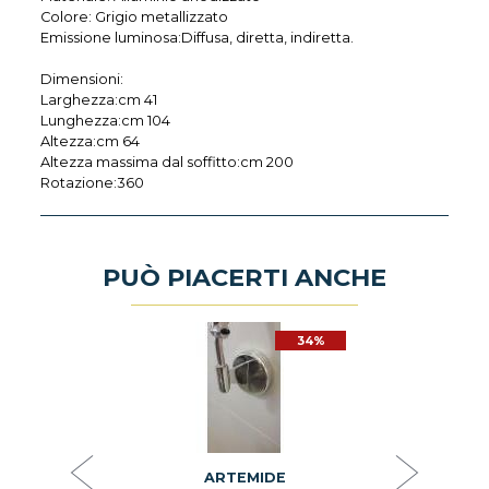
Colore: Grigio metallizzato
Emissione luminosa:Diffusa, diretta, indiretta.
Dimensioni:
Larghezza:cm 41
Lunghezza:cm 104
Altezza:cm 64
Altezza massima dal soffitto:cm 200
Rotazione:360
PUÒ PIACERTI ANCHE
34%
DE
A
DO PER
ARTEMIDE
MEO MINI
DA PAR
00022
ATTAC
DIAMETR
SOFFIATO
COLORE
€ 10
ARTEMIDE