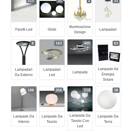
213
31
2
31
Illuminazione
Faretti Led
Globi
Lampadari
Design
6
163
405
63
Lampade Ad
Lampadari
Lampadari
Lampade
Energia
Da Esterno
Led
Solare
198
350
219
38
Lampade Da
Lampade Da
Lampade Da
Lampade Da
Tavolo Con
Interno
Tavolo
Terra
Led