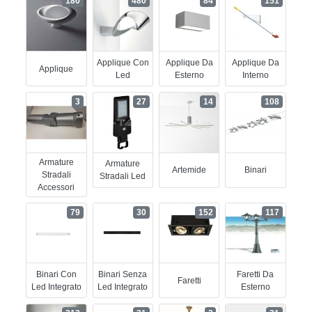
180
480
84
151
Applique Con
Applique Da
Applique Da
Applique
Led
Esterno
Interno
3
27
14
108
Armature
Armature
Artemide
Binari
Stradali
Stradali Led
Accessori
79
30
152
117
Binari Con
Binari Senza
Faretti Da
Faretti
Led Integrato
Led Integrato
Esterno