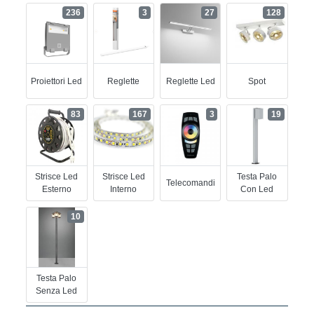
236
3
27
128
Proiettori Led
Reglette
Reglette Led
Spot
83
167
3
19
Strisce Led
Strisce Led
Testa Palo
Telecomandi
Esterno
Interno
Con Led
10
Testa Palo
Senza Led