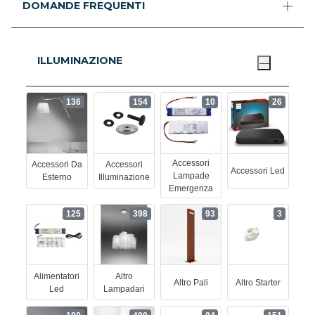
DOMANDE FREQUENTI
ILLUMINAZIONE
136
154
10
26
Accessori
Accessori Da
Accessori
Accessori Led
Lampade
Esterno
Illuminazione
Emergenza
125
398
93
3
Alimentatori
Altro
Altro Pali
Altro Starter
Led
Lampadari