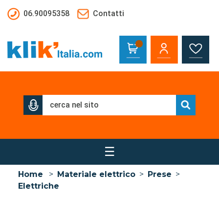
Salta al contenuto principale
06.90095358
Contatti
☰
Home
>
Materiale elettrico
>
Prese
>
Elettriche