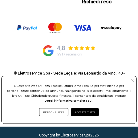
Richiedi reso
© Elettroservice Spa - Sede Legale: Via Leonardo da Vinci, 40 -
00015 Monterotondo Scalo (RM)
Partita Iva: 01586761007 - Codice Fiscale: 06634500588 Capitale
Questo sito web utilizza i cookie. Utilizziamo i cookie per statistiche e per
Sociale 1.600.000,00 Euro i.v. Iscritto al Registro delle Imprese di
personalizzare contenuti ed annunci. Navigando nel sito accetti implicitamente il
loro utilizzo. Chiudendo questa finestra, il consenso è da considerarsi negato.
Roma REA: RM-535144
Leggi l'informativa completa qui.
Sede Operativa: Via Leonardo da Vinci, 40 - 00015 Monterotondo
Scalo (RM) - Telefono:
06.90095358
PERSONALIZZA
ACCETTA TUTTI
Copyright by Elettroservice Spa
2026