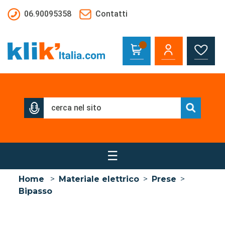
Salta al contenuto principale
06.90095358
Contatti
☰
Home
>
Materiale elettrico
>
Prese
>
Bipasso