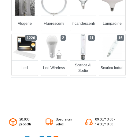
Alogene
Fluorescenti
Incandescenti
Lampadine
1226
2
11
16
Scarica Al
Led
Led Wireless
Scarica Ioduri
Sodio
20.000
Spedizioni
09:00/13:00 -
prodotti
veloci
14:30/18:00