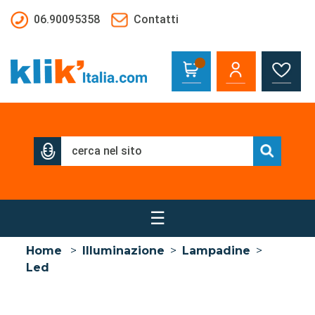
Salta al contenuto principale
06.90095358
Contatti
☰
Home
>
Illuminazione
>
Lampadine
>
Led