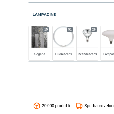
LAMPADINE
15
51
29
Alogene
Fluorescenti
Incandescenti
Lampad
20.000 prodotti
Spedizioni veloc