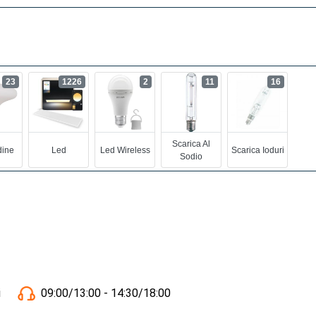
23
1226
2
11
16
Scarica Al
ine
Led
Led Wireless
Scarica Ioduri
Sodio
i
09:00/13:00 - 14:30/18:00