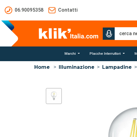
Salta al contenuto principale
06.90095358
Contatti
Marchi
Placche Interruttori
M
Home
>
Illuminazione
>
Lampadine
>