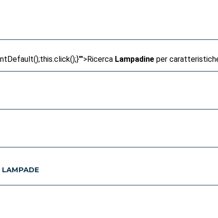
Default();this.click();}"">
Ricerca
Lampadine
per caratteristich
E LAMPADE