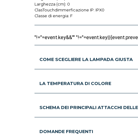
Larghezza (cm): 0
ClasTouchdimmerficazione IP: IPX0
Classe di energia: F
"!="=event.key&&"" "!="=event.key||{event.prevent
COME SCEGLIERE LA LAMPADA GIUSTA
LA TEMPERATURA DI COLORE
SCHEMA DEI PRINCIPALI ATTACCHI DELL
DOMANDE FREQUENTI