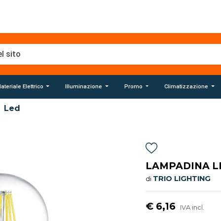
ateriale Elettrico
Illuminazione
Promo
Climatizzazione
Led
LAMPADINA L
TRIO LIGHTING
di
€ 6,16
IVA incl.