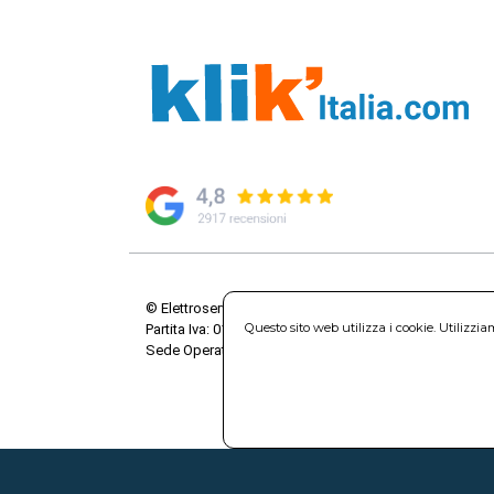
© Elettroservice Spa - Sede Legale: Via Leonardo da V
Questo sito web utilizza i cookie. Utilizzi
Partita Iva: 01586761007 - Codice Fiscale: 06634500588 
Sede Operativa: Via Leonardo da Vinci, 40 - 00015 Mo