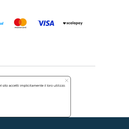
ito accetti implicitamente il loro utilizzo.
Roma REA: RM-535144