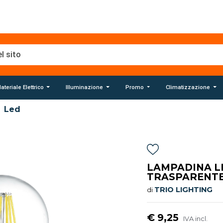
ateriale Elettrico
Illuminazione
Promo
Climatizzazione
Led
LAMPADINA L
TRASPARENTE 
TRIO LIGHTING
di
€ 9,25
IVA incl.