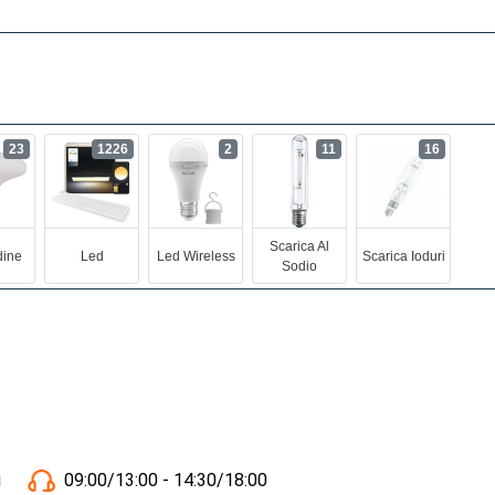
23
1226
2
11
16
Scarica Al
ine
Led
Led Wireless
Scarica Ioduri
Sodio
i
09:00/13:00 - 14:30/18:00