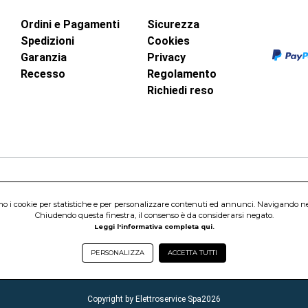
Ordini e Pagamenti
Sicurezza
Spedizioni
Cookies
Garanzia
Privacy
Recesso
Regolamento
Richiedi reso
inci, 40 - 00015 Monterotondo Scalo (RM)
amo i cookie per statistiche e per personalizzare contenuti ed annunci. Navigando nel s
Capitale Sociale 1.600.000,00 Euro i.v. Iscritto al Registro delle Imprese di 
Chiudendo questa finestra, il consenso è da considerarsi negato.
nterotondo Scalo (RM) - Telefono:
06.90095358
Leggi l'informativa completa qui.
PERSONALIZZA
ACCETTA TUTTI
Copyright by Elettroservice Spa
2026