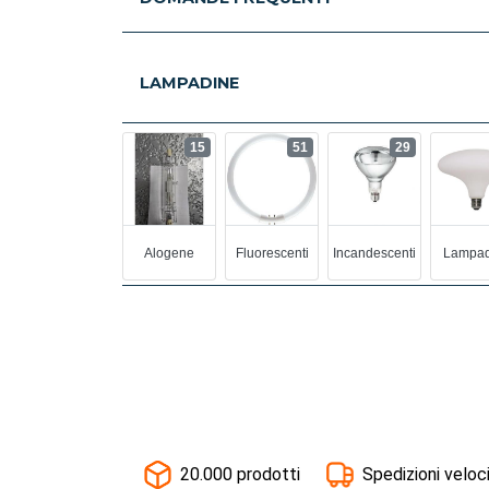
LAMPADINE
15
51
29
Alogene
Fluorescenti
Incandescenti
Lampad
20.000 prodotti
Spedizioni veloc