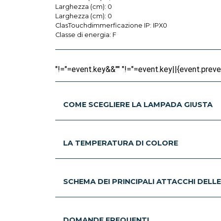
Larghezza (cm): 0
Larghezza (cm): 0
ClasTouchdimmerficazione IP: IPX0
Classe di energia: F
"!="=event.key&&"" "!="=event.key||{event.prevent
COME SCEGLIERE LA LAMPADA GIUSTA
LA TEMPERATURA DI COLORE
SCHEMA DEI PRINCIPALI ATTACCHI DELL
DOMANDE FREQUENTI