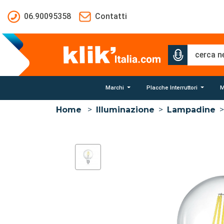
Salta al contenuto principale
06.90095358
Contatti
Marchi
Placche Interruttori
M
Home
>
Illuminazione
>
Lampadine
>