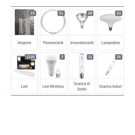
15
51
29
23
Alogene
Fluorescenti
Incandescenti
Lampadine
1226
2
11
16
Scarica Al
Led
Led Wireless
Scarica Ioduri
Sodio