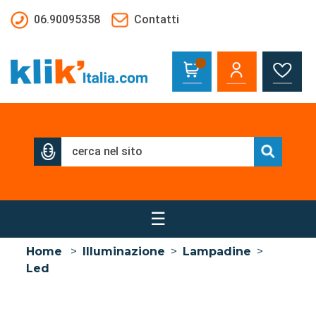
Salta al contenuto principale
06.90095358
Contatti
☰
Home
>
Illuminazione
>
Lampadine
>
Led