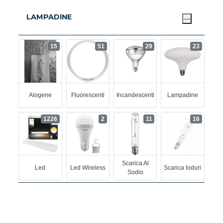
LAMPADINE
15
51
29
23
Alogene
Fluorescenti
Incandescenti
Lampadine
1226
2
11
16
Scarica Al
Led
Led Wireless
Scarica Ioduri
Sodio