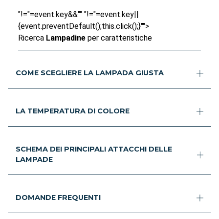
"!="=event.key&&"" "!="=event.key||
{event.preventDefault();this.click();}"">
Ricerca
Lampadine
per caratteristiche
COME SCEGLIERE LA LAMPADA GIUSTA
LA TEMPERATURA DI COLORE
SCHEMA DEI PRINCIPALI ATTACCHI DELLE
LAMPADE
DOMANDE FREQUENTI