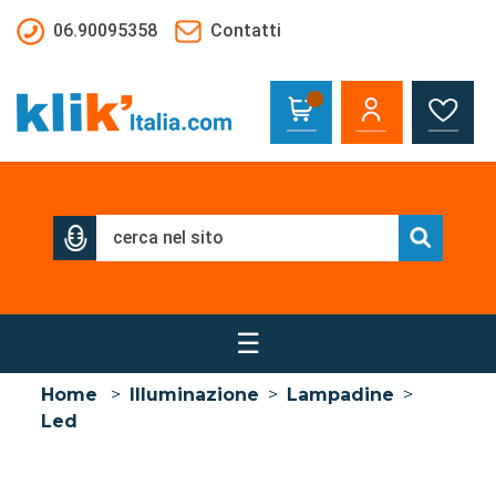
Salta al contenuto principale
06.90095358
Contatti
☰
Home
>
Illuminazione
>
Lampadine
>
Led