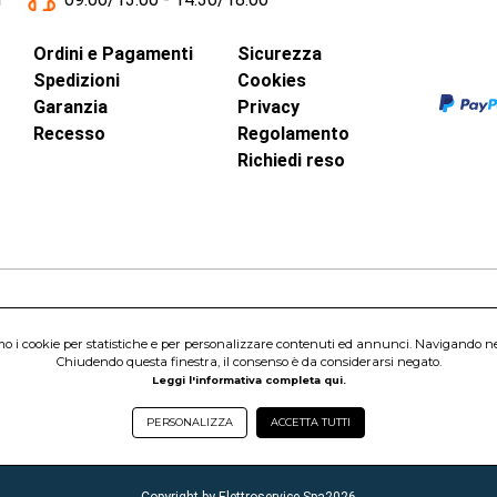
Ordini e Pagamenti
Sicurezza
Spedizioni
Cookies
Garanzia
Privacy
Recesso
Regolamento
Richiedi reso
inci, 40 - 00015 Monterotondo Scalo (RM)
amo i cookie per statistiche e per personalizzare contenuti ed annunci. Navigando nel s
Capitale Sociale 1.600.000,00 Euro i.v. Iscritto al Registro delle Imprese di 
Chiudendo questa finestra, il consenso è da considerarsi negato.
nterotondo Scalo (RM) - Telefono:
06.90095358
Leggi l'informativa completa qui.
PERSONALIZZA
ACCETTA TUTTI