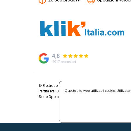
© Elettroservice Spa - Sede Legale: Via Leonardo da V
Questo sito web utilizza i cookie. Utilizzi
Partita Iva: 01586761007 - Codice Fiscale: 06634500588 
Sede Operativa: Via Leonardo da Vinci, 40 - 00015 Mo