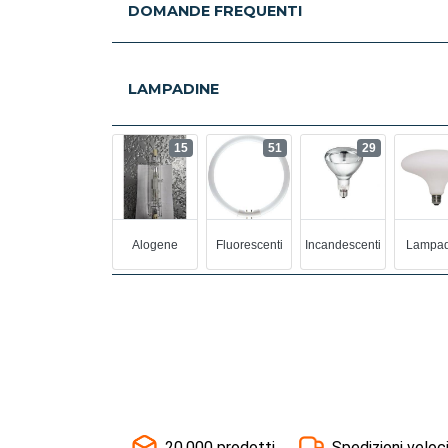
DOMANDE FREQUENTI
LAMPADINE
15
51
29
Alogene
Fluorescenti
Incandescenti
Lampad
20.000 prodotti
Spedizioni veloc