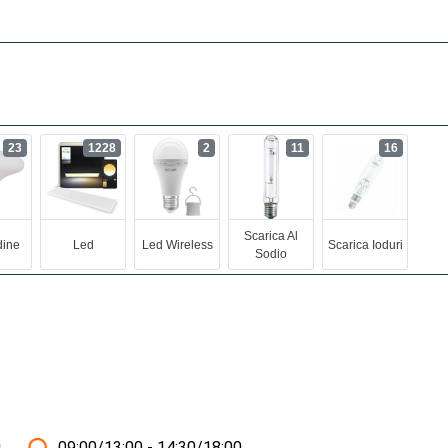
23
1228
2
11
16
Scarica Al
ine
Led
Led Wireless
Scarica Ioduri
Sodio
i
09:00/13:00 - 14:30/18:00