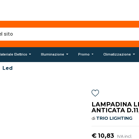
ateriale Elettrico
Illuminazione
Promo
Climatizzazione
Led
LAMPADINA L
ANTICATA D.11,
TRIO LIGHTING
di
€ 10,83
IVA incl.