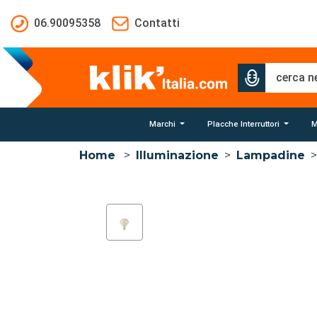
Salta al contenuto principale
06.90095358
Contatti
Marchi
Placche Interruttori
M
Home
>
Illuminazione
>
Lampadine
>