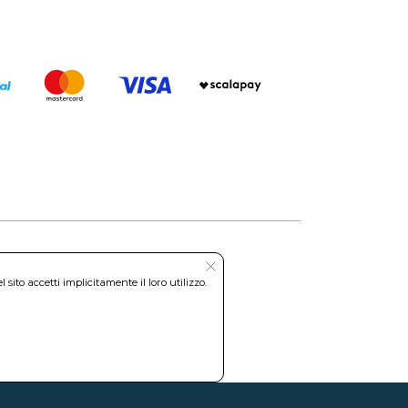
ito accetti implicitamente il loro utilizzo.
Roma REA: RM-535144