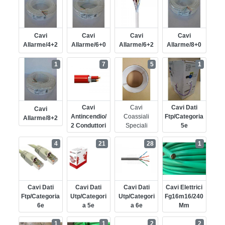
Cavi
Cavi
Cavi
Cavi
Allarme/4+2
Allarme/6+0
Allarme/6+2
Allarme/8+0
1
7
5
1
Cavi
Cavi
Cavi Dati
Cavi
Antincendio/
Coassiali
Ftp/categoria
Allarme/8+2
2 Conduttori
Speciali
5e
4
21
28
1
Cavi Dati
Cavi Dati
Cavi Dati
Cavi Elettrici
Ftp/categoria
Utp/categori
Utp/categori
Fg16m16/240
6e
A 5e
A 6e
Mm
1
1
2
2