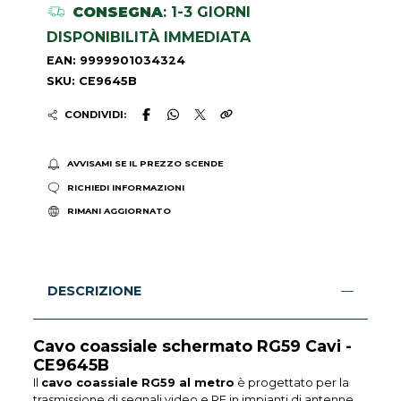
CONSEGNA
: 1-3 GIORNI
DISPONIBILITÀ IMMEDIATA
EAN: 9999901034324
SKU: CE9645B
CONDIVIDI:
AVVISAMI SE IL PREZZO SCENDE
RICHIEDI INFORMAZIONI
RIMANI AGGIORNATO
DESCRIZIONE
Cavo coassiale schermato RG59 Cavi -
CE9645B
Il
cavo coassiale RG59 al metro
è progettato per la
trasmissione di segnali video e RF in impianti di antenne,