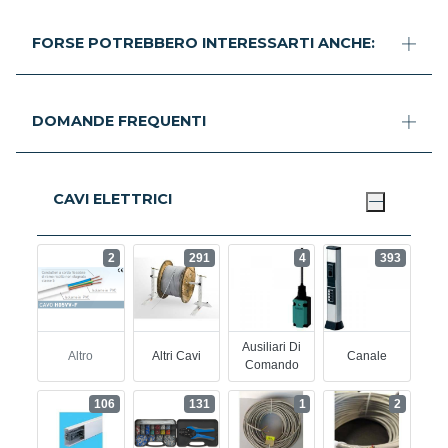
FORSE POTREBBERO INTERESSARTI ANCHE:
DOMANDE FREQUENTI
CAVI ELETTRICI
2
291
4
393
Ausiliari Di
Altro
Altri Cavi
Canale
Comando
106
131
1
2