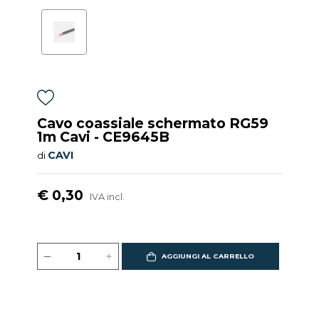
Cavo coassiale schermato RG59
1m Cavi - CE9645B
CAVI
di
€ 0,30
IVA incl.
AGGIUNGI AL CARRELLO