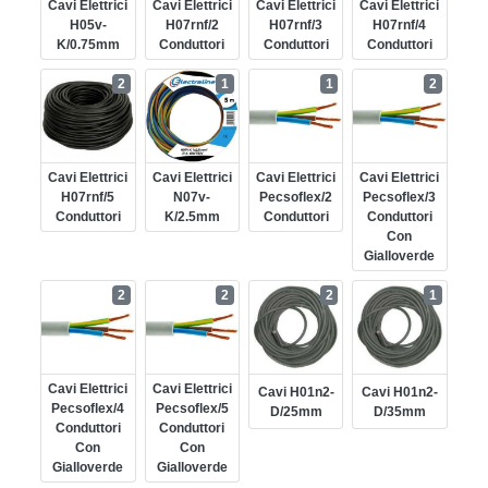
Cavi Elettrici
Cavi Elettrici
Cavi Elettrici
Cavi Elettrici
H05v-
H07rnf/2
H07rnf/3
H07rnf/4
K/0.75mm
Conduttori
Conduttori
Conduttori
2
1
1
2
Cavi Elettrici
Cavi Elettrici
Cavi Elettrici
Cavi Elettrici
H07rnf/5
N07v-
Pecsoflex/2
Pecsoflex/3
Conduttori
K/2.5mm
Conduttori
Conduttori
Con
Gialloverde
2
2
2
1
Cavi Elettrici
Cavi Elettrici
Cavi H01n2-
Cavi H01n2-
Pecsoflex/4
Pecsoflex/5
D/25mm
D/35mm
Conduttori
Conduttori
Con
Con
Gialloverde
Gialloverde