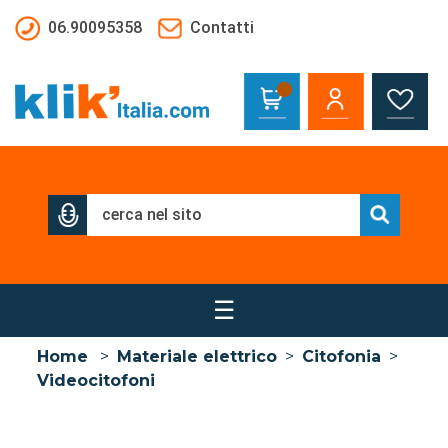
Salta al contenuto principale
06.90095358
Contatti
☰
Home
>
Materiale elettrico
>
Citofonia
>
Videocitofoni