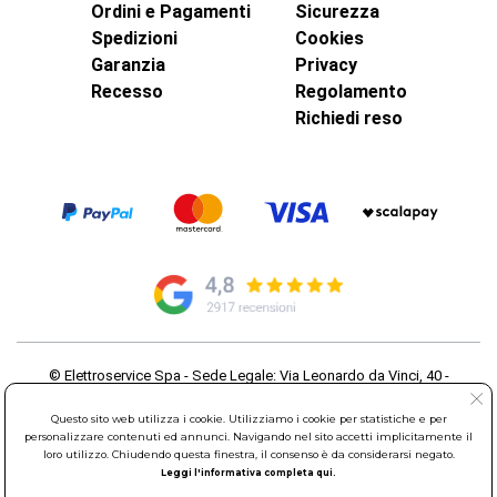
Ordini e Pagamenti
Sicurezza
Spedizioni
Cookies
Garanzia
Privacy
Recesso
Regolamento
Richiedi reso
© Elettroservice Spa - Sede Legale: Via Leonardo da Vinci, 40 -
00015 Monterotondo Scalo (RM)
Partita Iva: 01586761007 - Codice Fiscale: 06634500588 Capitale
Questo sito web utilizza i cookie. Utilizziamo i cookie per statistiche e per
personalizzare contenuti ed annunci. Navigando nel sito accetti implicitamente il
Sociale 1.600.000,00 Euro i.v. Iscritto al Registro delle Imprese di
loro utilizzo. Chiudendo questa finestra, il consenso è da considerarsi negato.
Roma REA: RM-535144
Leggi l'informativa completa qui.
Sede Operativa: Via Leonardo da Vinci, 40 - 00015 Monterotondo