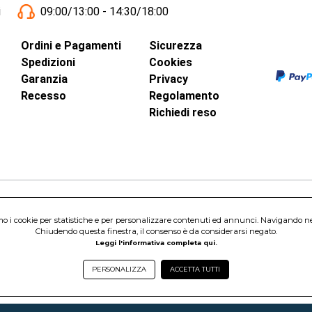
i
09:00/13:00 - 14:30/18:00
Ordini e Pagamenti
Sicurezza
Spedizioni
Cookies
Garanzia
Privacy
Recesso
Regolamento
Richiedi reso
inci, 40 - 00015 Monterotondo Scalo (RM)
amo i cookie per statistiche e per personalizzare contenuti ed annunci. Navigando nel s
Capitale Sociale 1.600.000,00 Euro i.v. Iscritto al Registro delle Imprese di 
Chiudendo questa finestra, il consenso è da considerarsi negato.
nterotondo Scalo (RM) - Telefono:
06.90095358
Leggi l'informativa completa qui.
PERSONALIZZA
ACCETTA TUTTI