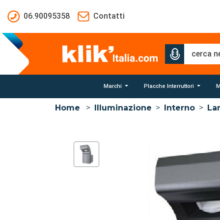
Salta al contenuto principale
06.90095358
Contatti
Marchi
Placche Interruttori
M
Home
>
Illuminazione
>
Interno
>
La