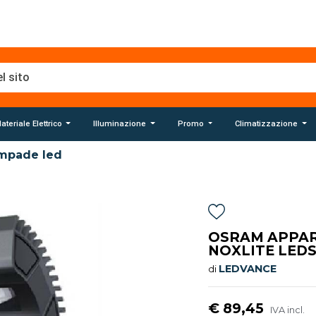
ateriale Elettrico
Illuminazione
Promo
Climatizzazione
mpade led
OSRAM APPAR
NOXLITE LED
LEDVANCE
di
€ 89,45
IVA incl.