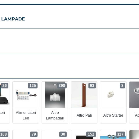
E LAMPADE
26
125
398
93
3
ori
Alimentatori
Altro
Altro Pali
Altro Starter
Ap
Led
Lampadari
108
79
30
152
117