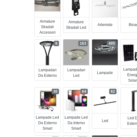
Armature
Armature
Artemide
Binar
Stradali
Stradali Led
Accessori
6
163
405
Lampad
Lampadari
Lampadari
Lampade
Energ
Da Esterno
Led
Sola
30
64
62
Lampade Led
Lampade Led
Led 
Led
Da Esterno
Da Interno
Ester
Smart
Smart