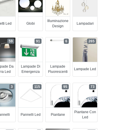
Illuminazione
etti Led
Globi
Lampadari
Design
59
91
6
265
pade Da
Lampade Di
Lampade
Lampade Led
rra Led
Emergenza
Fluorescenti
3
115
95
73
Piantane Con
nnelli
Pannelli Led
Piantane
Led