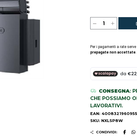
Per i pagamenti a rate serve
prepagate non accettate
.
CONSEGNA
: 
CHE POSSIAMO OR
LAVORATIVI.
EAN: 400832196095
SKU: NXLSP8W
CONDIVIDI: