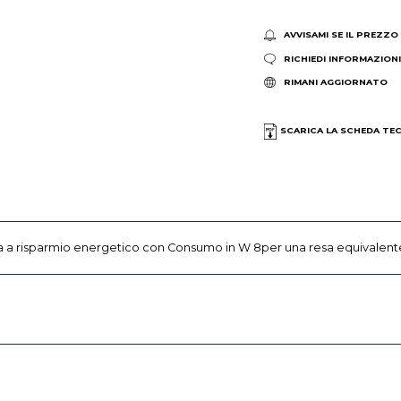
AVVISAMI SE IL PREZZO
RICHIEDI INFORMAZION
RIMANI AGGIORNATO
SCARICA LA SCHEDA TE
 a risparmio energetico con Consumo in W 8per una resa equivalen