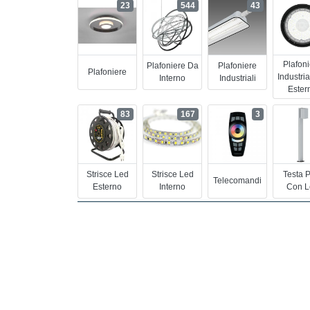
23
544
43
Plafon
Plafoniere Da
Plafoniere
Plafoniere
Industria
Interno
Industriali
Ester
83
167
3
Strisce Led
Strisce Led
Testa 
Telecomandi
Esterno
Interno
Con L