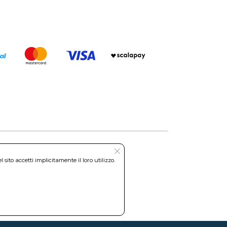
ito accetti implicitamente il loro utilizzo.
Roma REA: RM-535144