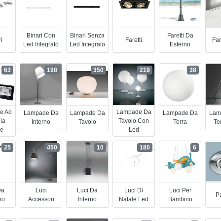
Binari Con
Binari Senza
Faretti Da
i
Faretti
Far
Led Integrato
Led Integrato
Esterno
63
198
350
219
38
e Ad
Lampade Da
Lampade Da
Lampade Da
Lampade Da
Lam
ia
Tavolo Con
Interno
Tavolo
Terra
Te
re
Led
25
450
10
180
6
Da
Luci
Luci Da
Luci Di
Luci Per
Pa
no
Accessori
Interno
Natale Led
Bambino