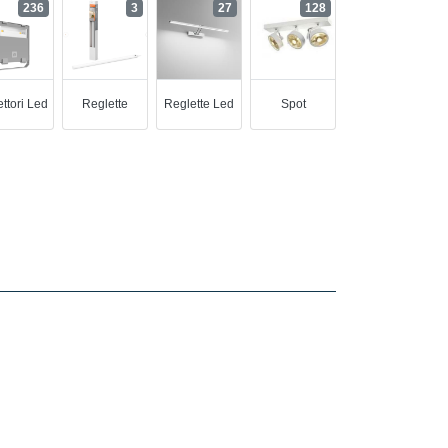
236
3
27
128
ettori Led
Reglette
Reglette Led
Spot