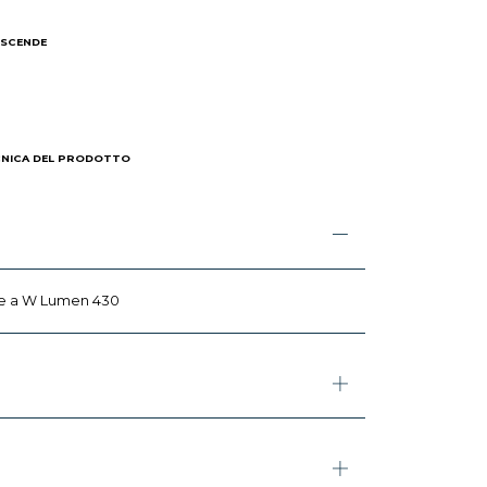
 SCENDE
I
CNICA DEL PRODOTTO
te a W Lumen 430