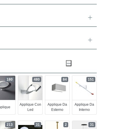
180
480
84
151
Applique Con
Applique Da
Applique Da
plique
Led
Esterno
Interno
213
31
2
31