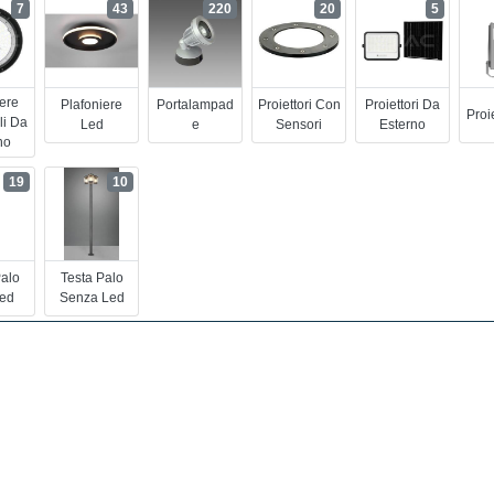
7
43
220
20
5
iere
Plafoniere
Portalampad
Proiettori Con
Proiettori Da
Proi
li Da
Led
E
Sensori
Esterno
no
19
10
Palo
Testa Palo
ed
Senza Led