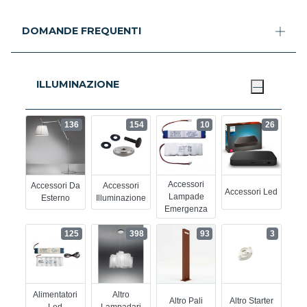
DOMANDE FREQUENTI
ILLUMINAZIONE
136
154
10
26
Accessori
Accessori Da
Accessori
Accessori Led
Lampade
Esterno
Illuminazione
Emergenza
125
398
93
3
Alimentatori
Altro
Altro Pali
Altro Starter
Led
Lampadari