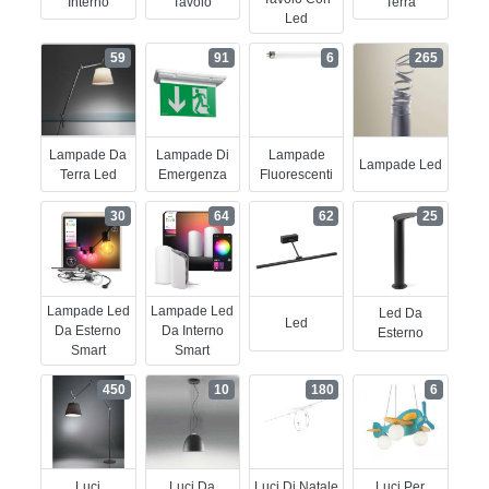
Interno
Tavolo
Terra
Led
59
91
6
265
Lampade Da
Lampade Di
Lampade
Lampade Led
Terra Led
Emergenza
Fluorescenti
30
64
62
25
Lampade Led
Lampade Led
Led Da
Led
Da Esterno
Da Interno
Esterno
Smart
Smart
450
10
180
6
Luci
Luci Da
Luci Di Natale
Luci Per