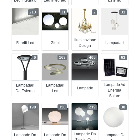
Led Integrato
Led Integrato
Esterno
213
31
2
31
Illuminazione
Faretti Led
Globi
Lampadari
Design
6
163
405
63
Lampade Ad
Lampadari
Lampadari
Lampade
Energia
Da Esterno
Led
Solare
198
350
219
38
Lampade Da
Lampade Da
Lampade Da
Lampade Da
Tavolo Con