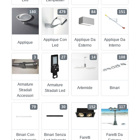
180
479
84
151
Applique Con
Applique Da
Applique Da
Applique
Led
Esterno
Interno
3
27
14
108
Armature
Armature
Artemide
Binari
Stradali
Stradali Led
Accessori
79
30
152
117
Binari Con
Binari Senza
Faretti Da
Faretti