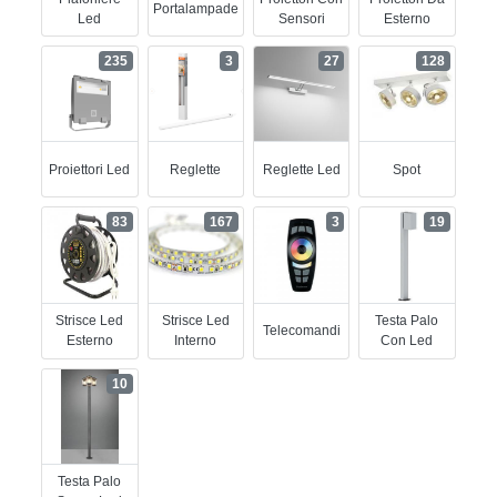
Portalampade
Led
Sensori
Esterno
235
3
27
128
Proiettori Led
Reglette
Reglette Led
Spot
83
167
3
19
Strisce Led
Strisce Led
Testa Palo
Telecomandi
Esterno
Interno
Con Led
10
Testa Palo