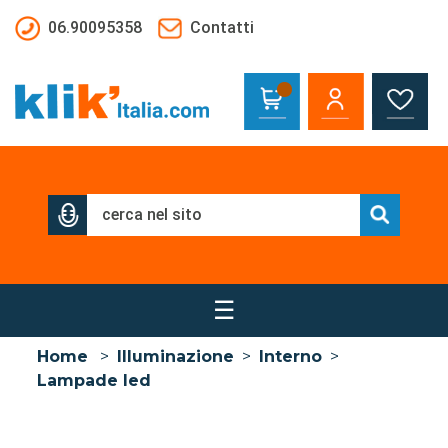
Salta al contenuto principale
06.90095358
Contatti
☰
Home
>
Illuminazione
>
Interno
>
Lampade led