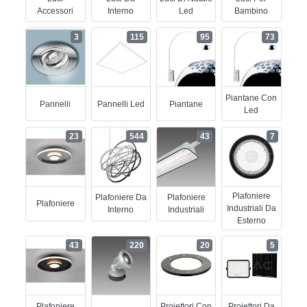
Accessori
Interno
Led
Bambino
3
115
95
73
Piantane Con
Pannelli
Pannelli Led
Piantane
Led
23
544
43
7
Plafoniere
Plafoniere Da
Plafoniere
Plafoniere
Industriali Da
Interno
Industriali
Esterno
43
220
20
5
Plafoniere
Proiettori Con
Proiettori Da