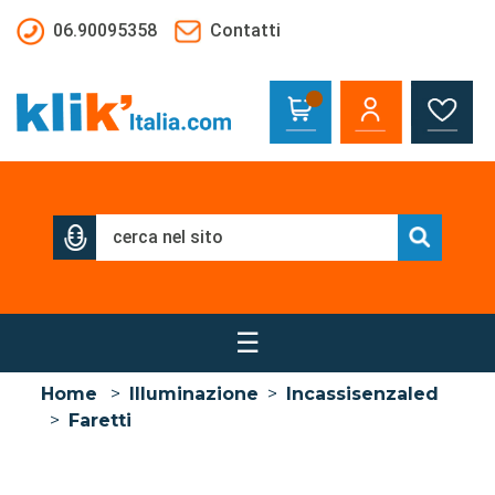
Salta al contenuto principale
06.90095358
Contatti
☰
Home
>
Illuminazione
>
Incassisenzaled
>
Faretti