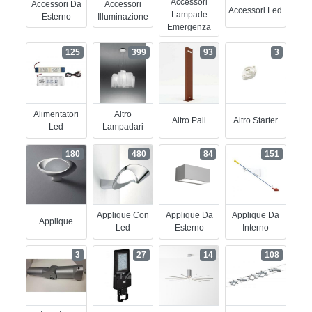
Accessori
Accessori Da
Accessori
Accessori Led
Lampade
Esterno
Illuminazione
Emergenza
125
399
93
3
Alimentatori
Altro
Altro Pali
Altro Starter
Led
Lampadari
180
480
84
151
Applique Con
Applique Da
Applique Da
Applique
Led
Esterno
Interno
3
27
14
108