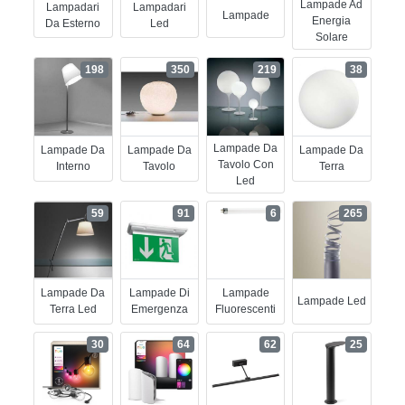
Lampade Ad
Lampadari
Lampadari
Lampade
Energia
Da Esterno
Led
Solare
198
350
219
38
Lampade Da
Lampade Da
Lampade Da
Lampade Da
Tavolo Con
Interno
Tavolo
Terra
Led
59
91
6
265
Lampade Da
Lampade Di
Lampade
Lampade Led
Terra Led
Emergenza
Fluorescenti
30
64
62
25