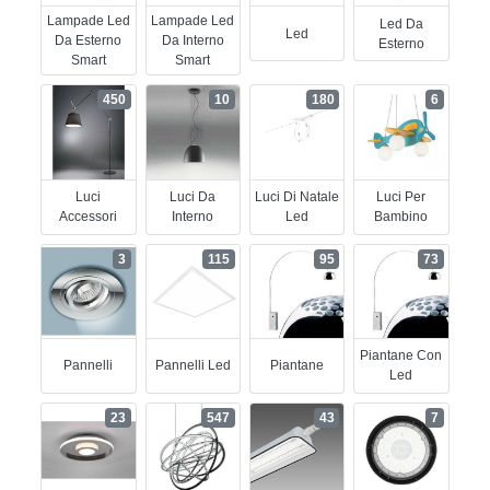
Lampade Led
Lampade Led
Led Da
Led
Da Esterno
Da Interno
Esterno
Smart
Smart
450
10
180
6
Luci
Luci Da
Luci Di Natale
Luci Per
Accessori
Interno
Led
Bambino
3
115
95
73
Piantane Con
Pannelli
Pannelli Led
Piantane
Led
23
547
43
7