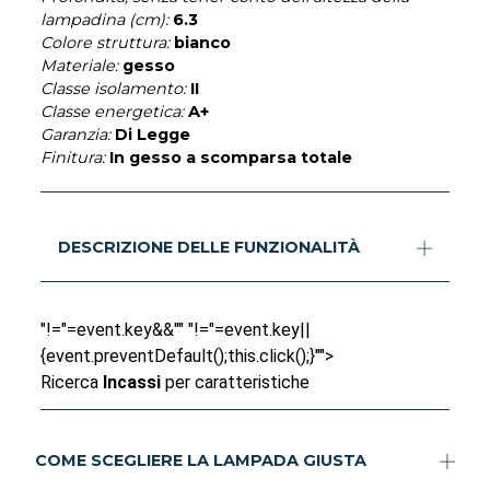
lampadina (cm):
6.3
Colore struttura:
bianco
Materiale:
gesso
Classe isolamento:
II
Classe energetica:
A+
Garanzia:
Di Legge
Finitura:
In gesso a scomparsa totale
DESCRIZIONE DELLE FUNZIONALITÀ
"!="=event.key&&"" "!="=event.key||
{event.preventDefault();this.click();}"">
Ricerca
Incassi
per caratteristiche
COME SCEGLIERE LA LAMPADA GIUSTA