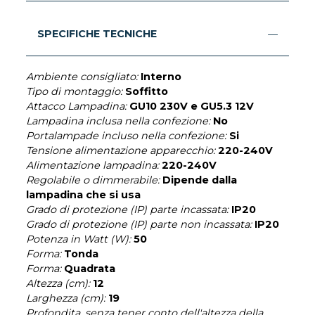
SPECIFICHE TECNICHE
Ambiente consigliato:
Interno
Tipo di montaggio:
Soffitto
Attacco Lampadina:
GU10 230V e GU5.3 12V
Lampadina inclusa nella confezione:
No
Portalampade incluso nella confezione:
Si
Tensione alimentazione apparecchio:
220-240V
Alimentazione lampadina:
220-240V
Regolabile o dimmerabile:
Dipende dalla
lampadina che si usa
Grado di protezione (IP) parte incassata:
IP20
Grado di protezione (IP) parte non incassata:
IP20
Potenza in Watt (W):
50
Forma:
Tonda
Forma:
Quadrata
Altezza (cm):
12
Larghezza (cm):
19
Profondita, senza tener conto dell'altezza della