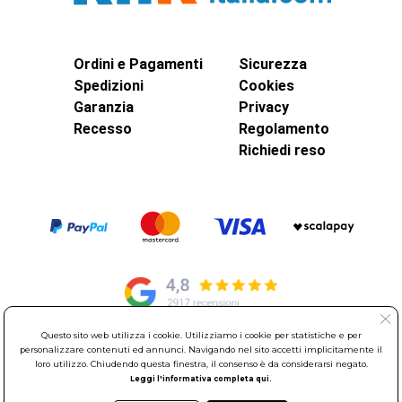
Ordini e Pagamenti
Sicurezza
Spedizioni
Cookies
Garanzia
Privacy
Recesso
Regolamento
Richiedi reso
Questo sito web utilizza i cookie. Utilizziamo i cookie per statistiche e per
personalizzare contenuti ed annunci. Navigando nel sito accetti implicitamente il
© Elettroservice Spa - Sede Legale: Via Leonardo da Vinci, 40 -
loro utilizzo. Chiudendo questa finestra, il consenso è da considerarsi negato.
00015 Monterotondo Scalo (RM)
Leggi l'informativa completa qui.
Partita Iva: 01586761007 - Codice Fiscale: 06634500588 Capitale