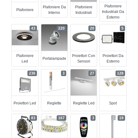
Plafoniere
Plafoniere Da
Plafoniere
Plafoniere
Industriali Da
Interno
Industriali
Esterno
43
220
20
5
Plafoniere
Proiettori Con
Proiettori Da
Portalampade
Led
Sensori
Esterno
236
3
27
128
Proiettori Led
Reglette
Reglette Led
Spot
83
167
3
19