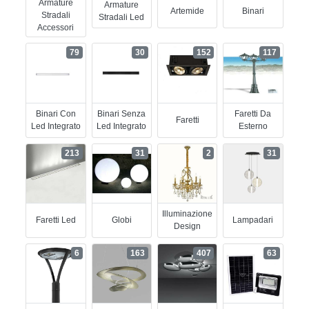
Armature
Armature
Artemide
Binari
Stradali
Stradali Led
Accessori
79
30
152
117
Binari Con
Binari Senza
Faretti Da
Faretti
Led Integrato
Led Integrato
Esterno
213
31
2
31
Illuminazione
Faretti Led
Globi
Lampadari
Design
6
163
407
63