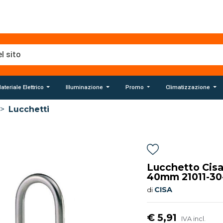
ateriale Elettrico
Illuminazione
Promo
Climatizzazione
>
Lucchetti
Lucchetto Cisa
40mm 21011-30-
CISA
di
€ 5,91
IVA incl.