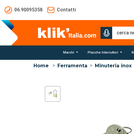
Salta al contenuto principale
06.90095358
Contatti
Marchi
Placche Interruttori
M
Home
>
Ferramenta
>
Minuteria inox