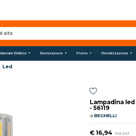
ateriale Elettrico
Illuminazione
Promo
Climatizzazione
Led
Lampadina led
- 56119
BEGHELLI
di
€ 16,94
IVA incl.