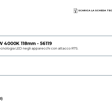
SCARICA LA SCHEDA TE
6W 4000K 118mm - 56119
tecnologia LED negli apparecchi con attacco R7S.
0)