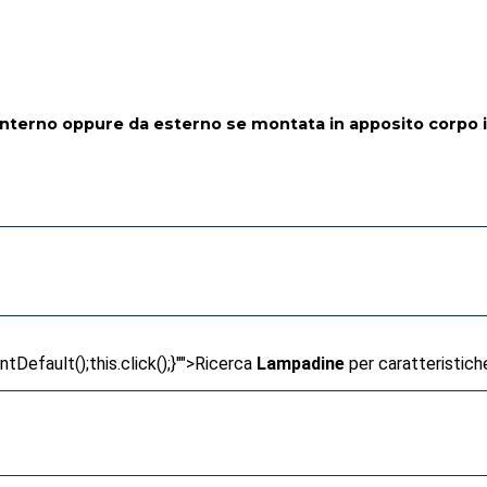
interno oppure da esterno se montata in apposito corpo 
Default();this.click();}"">
Ricerca
Lampadine
per caratteristich