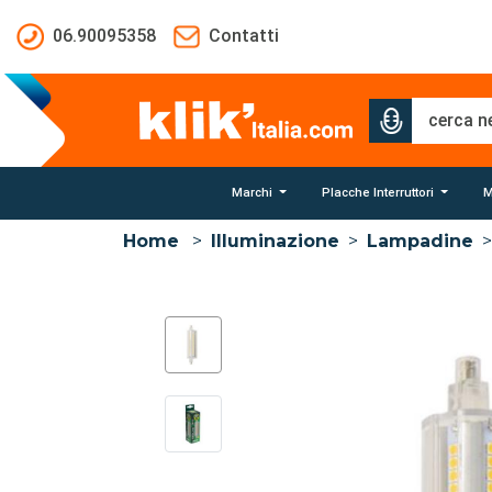
Salta al contenuto principale
06.90095358
Contatti
Marchi
Placche Interruttori
M
Home
>
Illuminazione
>
Lampadine
>