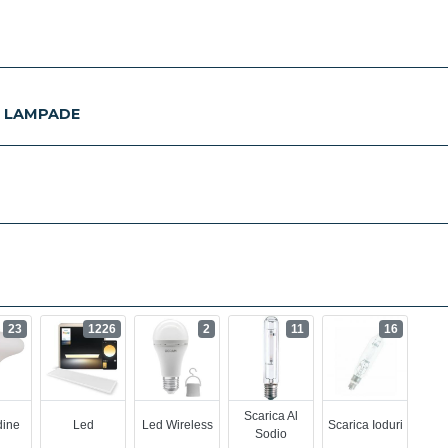
E LAMPADE
23
1226
2
11
16
Scarica Al
ine
Led
Led Wireless
Scarica Ioduri
Sodio