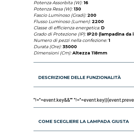
Potenza Assorbita (W):
16
Potenza Resa (W):
130
Fascio Luminoso (Gradi):
200
Flusso Luminoso (Lumen):
2200
Classe di efficienza energetica:
D
Grado di Protezione (IP):
IP20 (lampadina da 
Numero di pezzi nella confezione:
1
Durata (Ore):
35000
Dimensioni (Cm):
Altezza 118mm
DESCRIZIONE DELLE FUNZIONALITÀ
"!="=event.key&&"" "!="=event.key||{event.prevent
COME SCEGLIERE LA LAMPADA GIUSTA