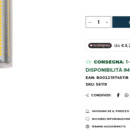
CONSEGNA
: 
DISPONIBILITÀ I
EAN: 8002219745118
SKU: 56119
CONDIVIDI:
AVVISAMI SE IL PREZZO
RICHIEDI INFORMAZION
RIMANI AGGIORNATO