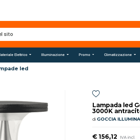
ateriale Elettrico
Illuminazione
Promo
Climatizzazione
mpade led
Lampada led Go
3000K antraci
GOCCIA ILLUMIN
di
€ 156,12
IVA incl.