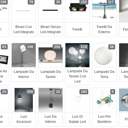
108
79
30
152
117
Binari Con
Binari Senza
Faretti Da
i
Faretti
Far
Led Integrato
Led Integrato
Esterno
63
198
350
219
38
e Ad
Lampade Da
Lampade Da
Lampade Da
Lampade Da
Lam
ia
Tavolo Con
Interno
Tavolo
Terra
Te
re
Led
25
450
10
180
6
Da
Luci
Luci Da
Luci Di
Luci Per
Pa
no
Accessori
Interno
Natale Led
Bambino