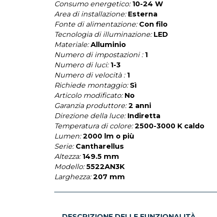
Consumo energetico:
10-24 W
Area di installazione:
Esterna
Fonte di alimentazione:
Con filo
Tecnologia di illuminazione:
LED
Materiale:
Alluminio
Numero di impostazioni :
1
Numero di luci:
1-3
Numero di velocità :
1
Richiede montaggio:
Sì
Articolo modificato:
No
Garanzia produttore:
2 anni
Direzione della luce:
Indiretta
Temperatura di colore:
2500-3000 K caldo
Lumen:
2000 lm o più
Serie:
Cantharellus
Altezza:
149.5 mm
Modello:
5522AN3K
Larghezza:
207 mm
DESCRIZIONE DELLE FUNZIONALITÀ