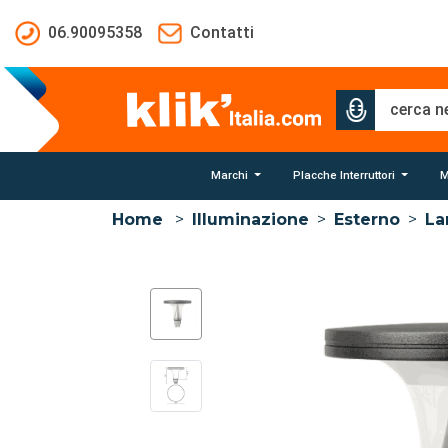
Salta al contenuto principale
06.90095358
Contatti
Marchi
Placche Interruttori
M
Home
>
Illuminazione
>
Esterno
>
La