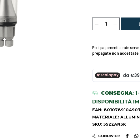
Per i pagamenti a rate serve
prepagate non accettate
.
CONSEGNA
: 
DISPONIBILITÀ I
EAN: 801078910490
MATERIALE: ALLUMIN
SKU: 5522AN3K
CONDIVIDI: