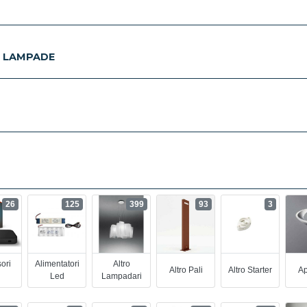
E LAMPADE
26
125
399
93
3
ori
Alimentatori
Altro
Altro Pali
Altro Starter
Ap
Led
Lampadari