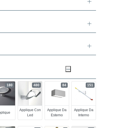
180
480
84
151
Applique Con
Applique Da
Applique Da
plique
Led
Esterno
Interno