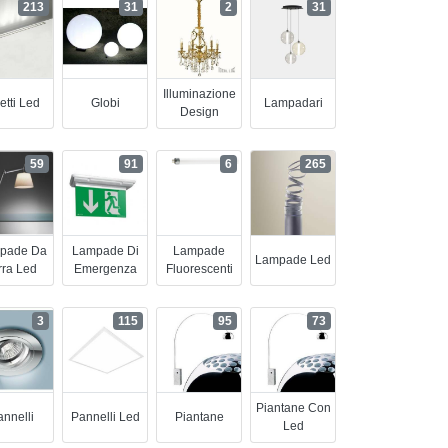
213
31
2
31
Illuminazione
etti Led
Globi
Lampadari
Design
59
91
6
265
pade Da
Lampade Di
Lampade
Lampade Led
rra Led
Emergenza
Fluorescenti
3
115
95
73
Piantane Con
nnelli
Pannelli Led
Piantane
Led