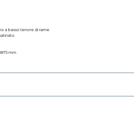
rio a basso tenore di rame.
atinato.
o 1875 mm.