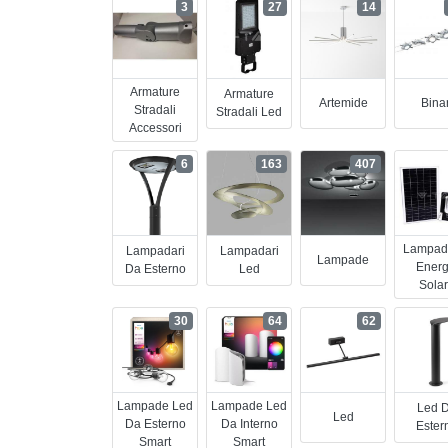
3
27
14
Armature
Armature
Artemide
Binar
Stradali
Stradali Led
Accessori
6
163
407
Lampad
Lampadari
Lampadari
Lampade
Energ
Da Esterno
Led
Sola
30
64
62
Lampade Led
Lampade Led
Led 
Led
Da Esterno
Da Interno
Ester
Smart
Smart