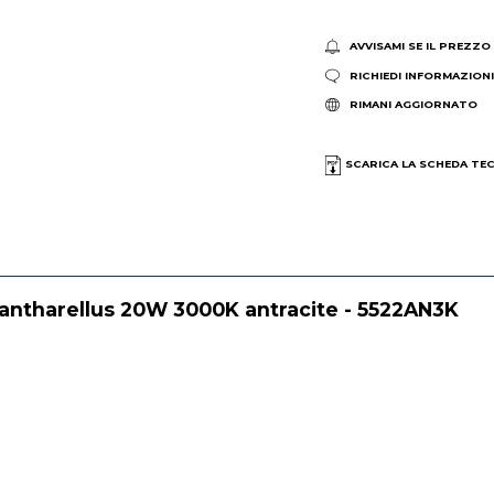
AVVISAMI SE IL PREZZO
RICHIEDI INFORMAZION
RIMANI AGGIORNATO
SCARICA LA SCHEDA TE
Cantharellus 20W 3000K antracite - 5522AN3K