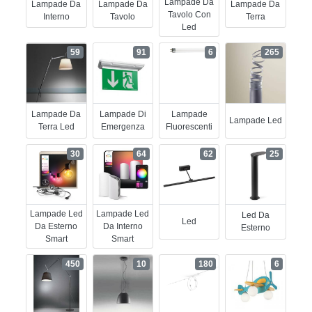
Lampade Da
Lampade Da
Lampade Da
Lampade Da
Tavolo Con
Interno
Tavolo
Terra
Led
59
91
6
265
Lampade Da
Lampade Di
Lampade
Lampade Led
Terra Led
Emergenza
Fluorescenti
30
64
62
25
Lampade Led
Lampade Led
Led Da
Led
Da Esterno
Da Interno
Esterno
Smart
Smart
450
10
180
6