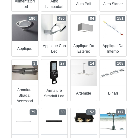
Alimentatori
Altro
Altro Pali
Altro Starter
Led
Lampadari
180
480
84
151
Applique Con
Applique Da
Applique Da
Applique
Led
Esterno
Interno
3
27
14
108
Armature
Armature
Artemide
Binari
Stradali
Stradali Led
Accessori
79
30
152
117