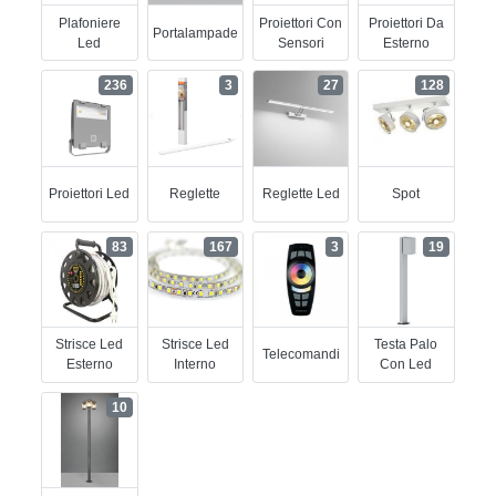
Plafoniere
Proiettori Con
Proiettori Da
Portalampade
Led
Sensori
Esterno
236
3
27
128
Proiettori Led
Reglette
Reglette Led
Spot
83
167
3
19
Strisce Led
Strisce Led
Testa Palo
Telecomandi
Esterno
Interno
Con Led
10