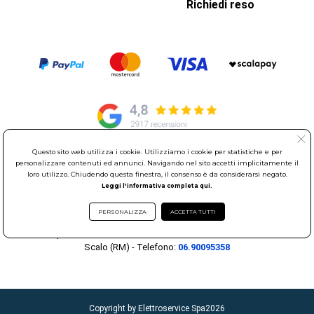
Richiedi reso
Questo sito web utilizza i cookie. Utilizziamo i cookie per statistiche e per
personalizzare contenuti ed annunci. Navigando nel sito accetti implicitamente il
© Elettroservice Spa - Sede Legale: Via Leonardo da Vinci, 40 -
loro utilizzo. Chiudendo questa finestra, il consenso è da considerarsi negato.
00015 Monterotondo Scalo (RM)
Leggi l'informativa completa qui.
Partita Iva: 01586761007 - Codice Fiscale: 06634500588 Capitale
Sociale 1.600.000,00 Euro i.v. Iscritto al Registro delle Imprese di
PERSONALIZZA
ACCETTA TUTTI
Roma REA: RM-535144
Sede Operativa: Via Leonardo da Vinci, 40 - 00015 Monterotondo
Scalo (RM) - Telefono:
06.90095358
Copyright by Elettroservice Spa
2026