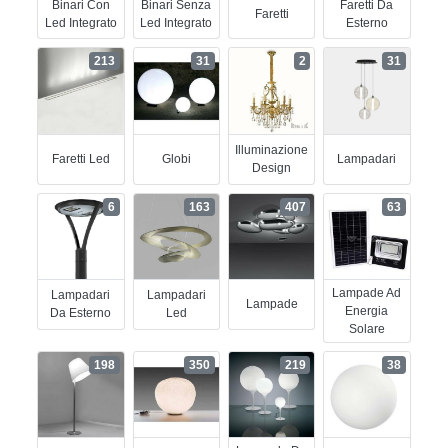
Binari Con
Binari Senza
Faretti Da
Faretti
Led Integrato
Led Integrato
Esterno
213
31
2
31
Illuminazione
Faretti Led
Globi
Lampadari
Design
6
163
407
63
Lampade Ad
Lampadari
Lampadari
Lampade
Energia
Da Esterno
Led
Solare
198
350
219
38