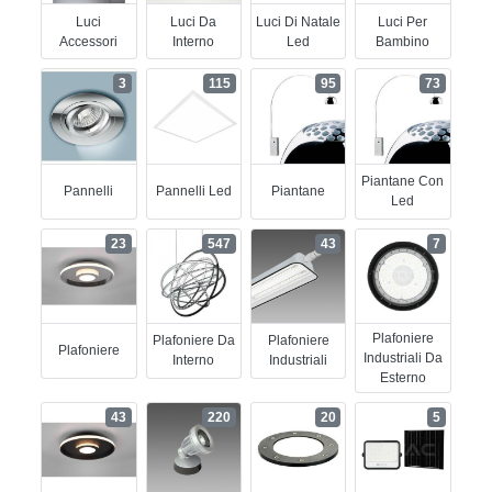
Luci
Luci Da
Luci Di Natale
Luci Per
Accessori
Interno
Led
Bambino
3
115
95
73
Piantane Con
Pannelli
Pannelli Led
Piantane
Led
23
547
43
7
Plafoniere
Plafoniere Da
Plafoniere
Plafoniere
Industriali Da
Interno
Industriali
Esterno
43
220
20
5