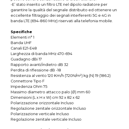
-E’ stato inserito un filtro LTE nel dipolo radiatore per
garantire la qualità del segnale distribuito ed ottenere un
eccellente filtraggio dei segnali interferenti 5G e 4G in
banda LTE (694-860 MHz) riservati alla telefonia mobile.
Specifiche
Elementi n° 1
Banda UHF
Canali E21-E48
Larghezza di banda MHz 470-694
Guadagno dBi 17
Rapporto avanti/indietro dB 32
Perdita di riflessione dB -18
Resistenza al vento 120 Km/h (720N/m²) kg (N) 19 (186.2)
Connettore Tipo F
Impedenza Ohm 75
Massimo diametro attacco palo (Ø) mm 60
Dimensioni (L x H x W) cm 92 x 82 x 62
Polarizzazione orizzontale Incluso
Regolazione zenitale orizzontale Incluso
Polarizzazione verticale Incluso
Regolazione zenitale verticale Incluso