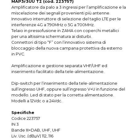
MAP3r3UU T2 (cod. 223757)
Amplificatore da palo a 3 ingressi per l’amplificazione e la
miscelazione dei segnali provenienti più antenne.
Innovativo interruttore di selezione del taglio LTE per le
interferenze 4G a 790MHz o 5G a 700MHz.
Telaio in pressofusione in ZAMA con coperchi metallici
per una altissima schermatura ai disturbi.
Connettori di tipo “F” con l’innovativo sistema di
bloccaggio della nuova campana protettiva da esterno
in PVC.
Amplificazione e gestione separata VHF/UHF ed
inserimento facilitato della tele-alimentazione.
Dip-switch per l’inserimento della tele-alimentazione
sull’ingresso UHF, oppure sull’ingresso V+U in funzione del
modello. Led di stato per la corretta alimentazione.
Modelli a 12Vdc o a 24Vdc.
Specifiche
Codice 223757
IN 3
Bande III+DAB, UHF, UHF
Liv. Usc. (dBµV) 112, 116