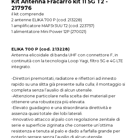
Kit Antenna Fracarro kit 11 5G T2 -
217976
il kit comprende
2 antenne ELIKA 700 P (cod. 213228)
1 amplificatore MAP3r3UU T2 (cod. 223757)
1 alimentatore Mini Power 12P (270021)
ELIKA 700 P (cod. 213228)
Antenna elicoidale di banda UHF con connettore F, in
continuità con la tecnologia Loop Yagi, filtro 5G e 4G LTE
integrato.
-Direttori premontati, radiatore e riflettori ad innesto
rapido su una slitta già presente sulla culla; il montaggio si
completa senza l’ausilio di alcun utensile.
-Attenzione particolare nella scelta dei materiali per
ottenere una robustezza più elevata.
-Elevato guadagno e una straordinaria direttività e
assenza quasi totale dei lobi laterali.
-Innovativo attacco al palo con regolazione zenitale di
serie e superficie zigrinata che consente un’ottima
resistenza e tenuta al palo e dado a farfalla grande per
poterlo serrare senza l’ausilio di alcun utensile.