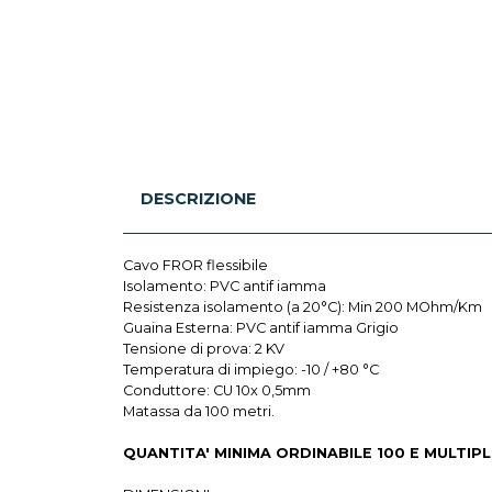
DESCRIZIONE
Cavo FROR flessibile
Isolamento: PVC antif iamma
Resistenza isolamento (a 20°C): Min 200 MOhm/Km
Guaina Esterna: PVC antif iamma Grigio
Tensione di prova: 2 KV
Temperatura di impiego: -10 / +80 °C
Conduttore: CU 10x 0,5mm
Matassa da 100 metri.
QUANTITA' MINIMA ORDINABILE 100 E MULTIPLI