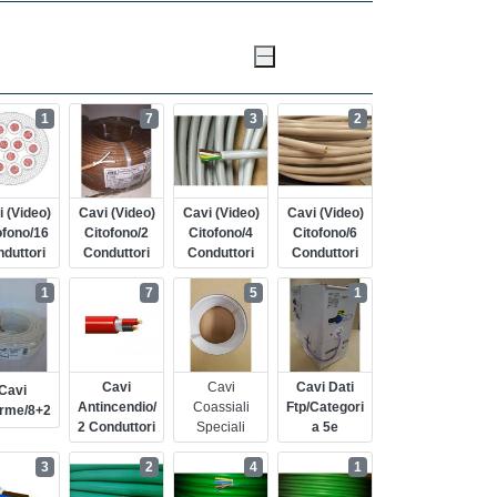
1
7
3
2
 (video)
Cavi (video)
Cavi (video)
Cavi (video)
ofono/16
Citofono/2
Citofono/4
Citofono/6
duttori
Conduttori
Conduttori
Conduttori
1
7
5
1
Cavi
Cavi
Cavi Dati
Cavi
Antincendio/
Coassiali
Ftp/categori
arme/8+2
2 Conduttori
Speciali
A 5e
3
2
4
1