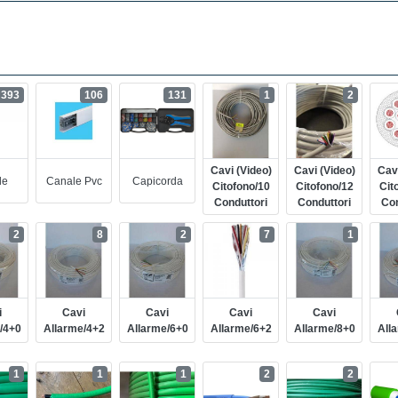
393
106
131
1
2
Cavi (video)
Cavi (video)
Cavi
le
Canale Pvc
Capicorda
Citofono/10
Citofono/12
Cit
Conduttori
Conduttori
Con
2
8
2
7
1
i
Cavi
Cavi
Cavi
Cavi
/4+0
Allarme/4+2
Allarme/6+0
Allarme/6+2
Allarme/8+0
All
1
1
1
2
2