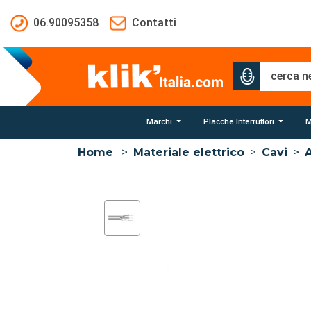
Salta al contenuto principale
06.90095358
Contatti
Marchi
Placche Interruttori
M
Home
>
Materiale elettrico
>
Cavi
>
A