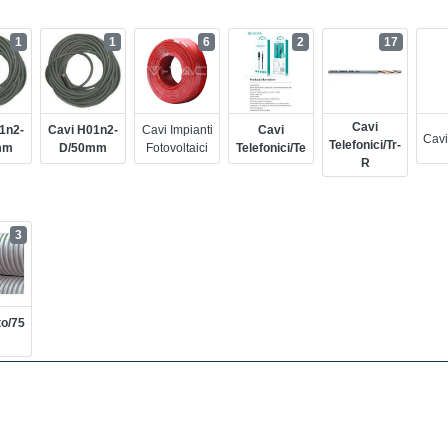
1
1
6
2
17
Cavi
1n2-
Cavi H01n2-
Cavi Impianti
Cavi
Cavi
Telefonici/tr-
mm
D/50mm
Fotovoltaici
Telefonici/te
R
3
to/75