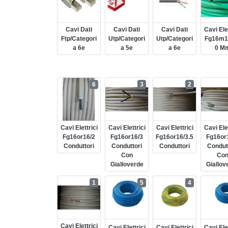
Cavi Dati
Cavi Dati
Cavi Dati
Cavi Elet
Ftp/categori
Utp/categori
Utp/categori
Fg16m1
A 6e
A 5e
A 6e
0 M
6
3
2
Cavi Elettrici
Cavi Elettrici
Cavi Elettrici
Cavi Elet
Fg16or16/2
Fg16or16/3
Fg16or16/3.5
Fg16or
Conduttori
Conduttori
Conduttori
Condut
Con
Co
Gialloverde
Giallov
1
5
4
Cavi Elettrici
Cavi Elettrici
Cavi Elettrici
Cavi Elet