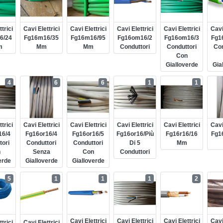
trici
Cavi Elettrici
Cavi Elettrici
Cavi Elettrici
Cavi Elettrici
Cavi
6/24
Fg16m16/35
Fg16m16/95
Fg16om16/2
Fg16om16/3
Fg1
m
Mm
Mm
Conduttori
Conduttori
Con
Con
Gialloverde
Gia
4
6
6
1
1
trici
Cavi Elettrici
Cavi Elettrici
Cavi Elettrici
Cavi Elettrici
Cavi
16/4
Fg16or16/4
Fg16or16/5
Fg16or16/più
Fg16r16/16
Fg1
tori
Conduttori
Conduttori
Di 5
Mm
n
Senza
Con
Conduttori
erde
Gialloverde
Gialloverde
5
1
1
1
2
Cavi Elettrici
Cavi Elettrici
Cavi Elettrici
Cavi
trici
Cavi Elettrici