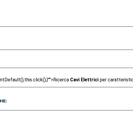
Default();this.click();}"">
Ricerca
Cavi Elettrici
per caratteristi
HE: