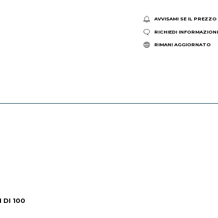
AVVISAMI SE IL PREZZO
RICHIEDI INFORMAZION
RIMANI AGGIORNATO
 DI 100