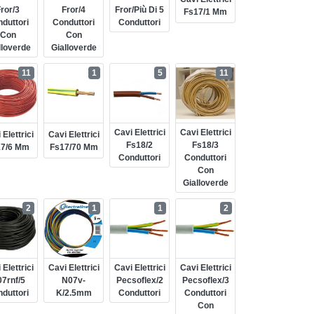
ror/3
Fror/4
Fror/più Di 5
Fs17/1 Mm
duttori
Conduttori
Conduttori
Con
Con
lloverde
Gialloverde
11
1
5
11
Cavi Elettrici
Cavi Elettrici
 Elettrici
Cavi Elettrici
Fs18/2
Fs18/3
17/6 Mm
Fs17/70 Mm
Conduttori
Conduttori
Con
Gialloverde
2
1
1
2
 Elettrici
Cavi Elettrici
Cavi Elettrici
Cavi Elettrici
7rnf/5
N07v-
Pecsoflex/2
Pecsoflex/3
duttori
K/2.5mm
Conduttori
Conduttori
Con