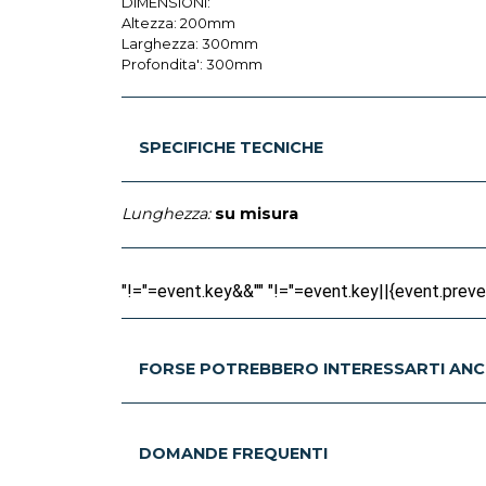
DIMENSIONI:
Altezza: 200mm
Larghezza: 300mm
Profondita': 300mm
SPECIFICHE TECNICHE
Lunghezza:
su misura
"!="=event.key&&"" "!="=event.key||{event.prevent
FORSE POTREBBERO INTERESSARTI ANC
DOMANDE FREQUENTI