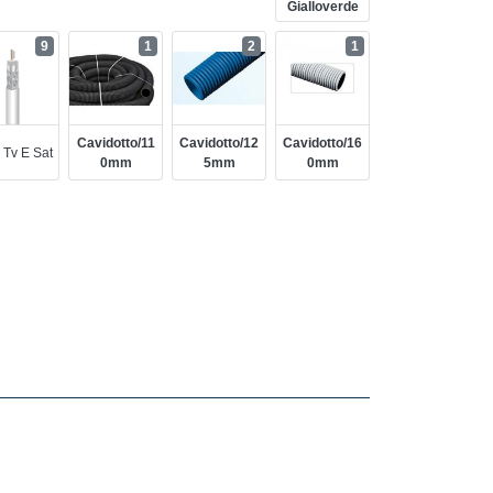
Gialloverde
9
1
2
1
Cavidotto/11
Cavidotto/12
Cavidotto/16
 Tv E Sat
0mm
5mm
0mm