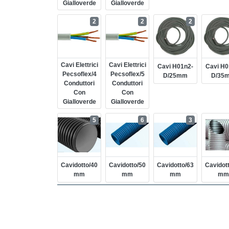
Gialloverde
Gialloverde
2
2
2
Cavi Elettrici
Cavi Elettrici
Cavi H01n2-
Cavi H0
Pecsoflex/4
Pecsoflex/5
D/25mm
D/35
Conduttori
Conduttori
Con
Con
Gialloverde
Gialloverde
5
6
3
Cavidotto/40
Cavidotto/50
Cavidotto/63
Cavidot
Mm
Mm
Mm
Mm