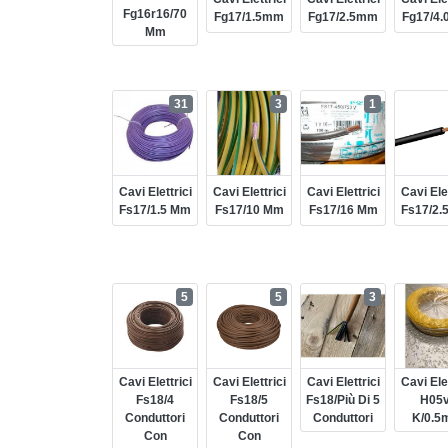
Fg16r16/70
Fg17/1.5mm
Fg17/2.5mm
Fg17/4
Mm
31
3
1
Cavi Elettrici
Cavi Elettrici
Cavi Elettrici
Cavi Elet
Fs17/1.5 Mm
Fs17/10 Mm
Fs17/16 Mm
Fs17/2.
5
5
3
Cavi Elettrici
Cavi Elettrici
Cavi Elettrici
Cavi Elet
Fs18/4
Fs18/5
Fs18/più Di 5
H05v
Conduttori
Conduttori
Conduttori
K/0.5
Con
Con