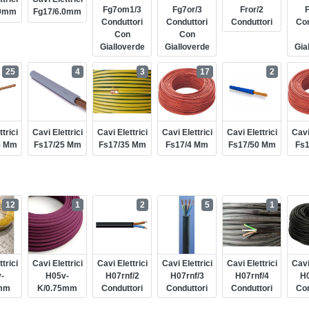
Fg7om1/3
Fg7or/3
Fror/2
F
.0mm
Fg17/6.0mm
Conduttori
Conduttori
Conduttori
Con
Con
Con
Gialloverde
Gialloverde
Gia
25
4
3
17
2
trici
Cavi Elettrici
Cavi Elettrici
Cavi Elettrici
Cavi Elettrici
Cavi
5 Mm
Fs17/25 Mm
Fs17/35 Mm
Fs17/4 Mm
Fs17/50 Mm
Fs
12
1
2
5
1
trici
Cavi Elettrici
Cavi Elettrici
Cavi Elettrici
Cavi Elettrici
Cavi
-
H05v-
H07rnf/2
H07rnf/3
H07rnf/4
H0
mm
K/0.75mm
Conduttori
Conduttori
Conduttori
Con