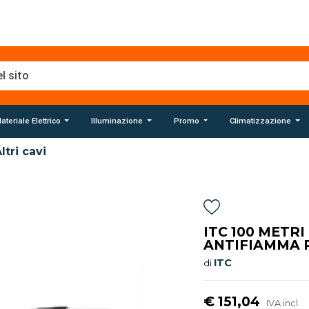
ateriale Elettrico
Illuminazione
Promo
Climatizzazione
ltri cavi
ITC 100 METRI
ANTIFIAMMA 
ITC
di
€ 151,04
IVA incl.