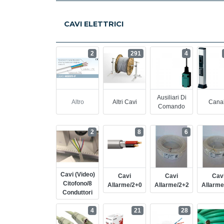
CAVI ELETTRICI
2
291
4
Ausiliari Di
Altro
Altri Cavi
Cana
Comando
2
8
6
Cavi (video)
Cavi
Cavi
Cav
Citofono/8
Allarme/2+0
Allarme/2+2
Allarme
Conduttori
4
21
28