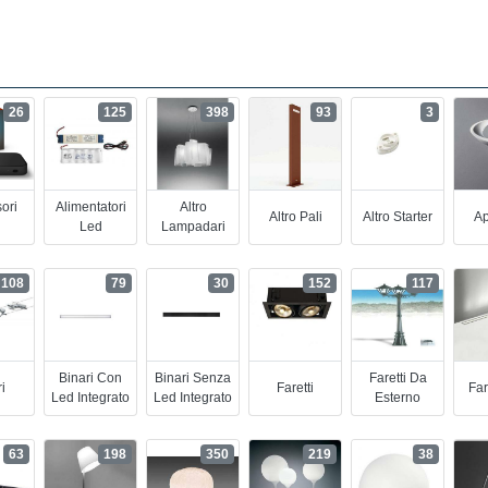
26
125
398
93
3
ori
Alimentatori
Altro
Altro Pali
Altro Starter
Ap
Led
Lampadari
108
79
30
152
117
Binari Con
Binari Senza
Faretti Da
i
Faretti
Far
Led Integrato
Led Integrato
Esterno
63
198
350
219
38