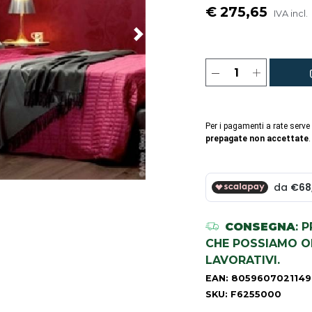
€ 275,65
IVA incl.
Per i pagamenti a rate serve
prepagate non accettate
.
CONSEGNA
: 
CHE POSSIAMO OR
LAVORATIVI.
EAN: 8059607021149
SKU: F6255000