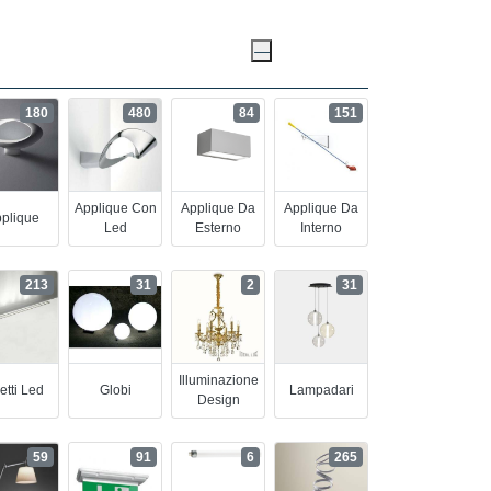
180
480
84
151
Applique Con
Applique Da
Applique Da
plique
Led
Esterno
Interno
213
31
2
31
Illuminazione
etti Led
Globi
Lampadari
Design
59
91
6
265