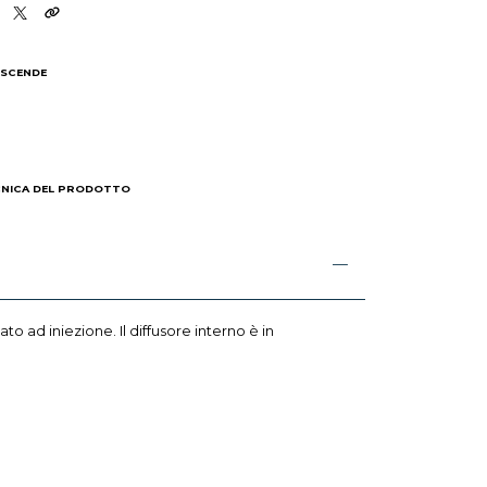
 SCENDE
I
CNICA DEL PRODOTTO
 ad iniezione. Il diffusore interno è in