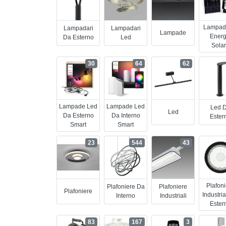
Lampad
Lampadari
Lampadari
Lampade
Energ
Da Esterno
Led
Sola
30
64
62
Lampade Led
Lampade Led
Led 
Led
Da Esterno
Da Interno
Ester
Smart
Smart
23
544
43
Plafon
Plafoniere Da
Plafoniere
Plafoniere
Industria
Interno
Industriali
Ester
83
167
3