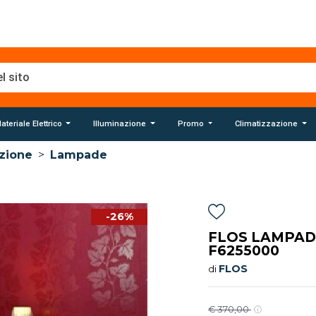
ateriale Elettrico
Illuminazione
Promo
Climatizzazione
azione
>
Lampade
-26%
FLOS LAMPADA
F6255000
FLOS
di
€ 370,00