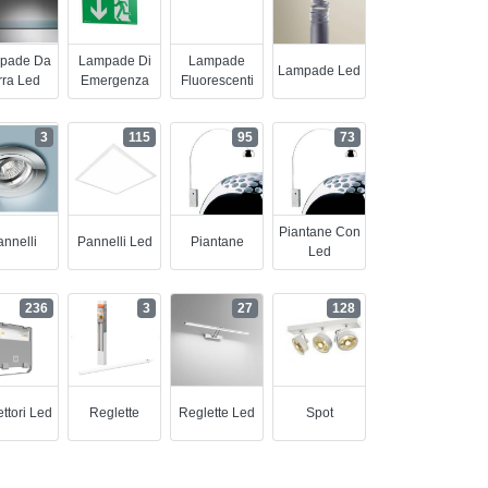
pade Da
Lampade Di
Lampade
Lampade Led
rra Led
Emergenza
Fluorescenti
3
115
95
73
Piantane Con
nnelli
Pannelli Led
Piantane
Led
236
3
27
128
ettori Led
Reglette
Reglette Led
Spot