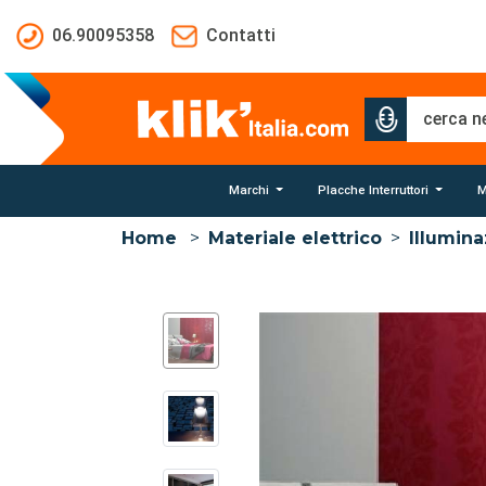
Salta al contenuto principale
06.90095358
Contatti
Marchi
Placche Interruttori
M
Home
>
Materiale elettrico
>
Illumin