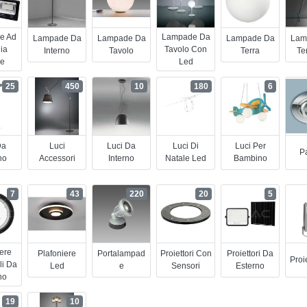
e Ad
Lampade Da
Lampade Da
Lampade Da
Lampade Da
Lam
ia
Tavolo Con
Interno
Tavolo
Terra
Te
re
Led
25
450
10
180
6
Da
Luci
Luci Da
Luci Di
Luci Per
Pa
no
Accessori
Interno
Natale Led
Bambino
7
43
220
20
5
iere
Plafoniere
Portalampad
Proiettori Con
Proiettori Da
Proi
li Da
Led
E
Sensori
Esterno
no
19
10