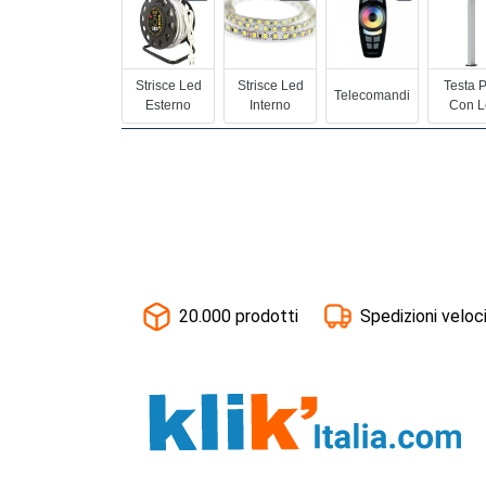
Strisce Led
Strisce Led
Testa 
Telecomandi
Esterno
Interno
Con L
20.000 prodotti
Spedizioni veloc