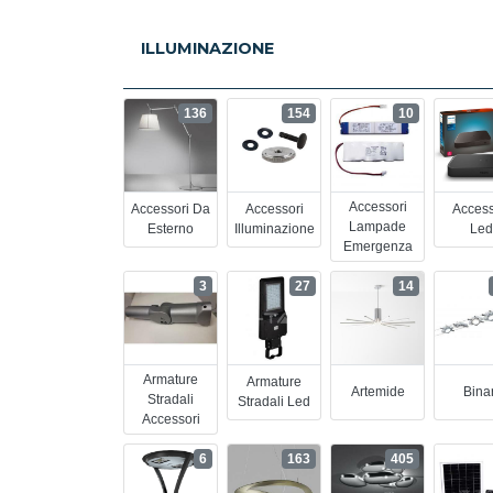
ILLUMINAZIONE
136
154
10
Accessori
Accessori Da
Accessori
Access
Lampade
Esterno
Illuminazione
Led
Emergenza
3
27
14
Armature
Armature
Artemide
Binar
Stradali
Stradali Led
Accessori
6
163
405