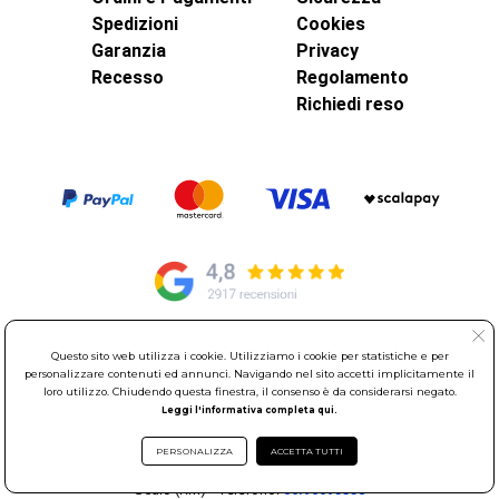
Spedizioni
Cookies
Garanzia
Privacy
Recesso
Regolamento
Richiedi reso
Questo sito web utilizza i cookie. Utilizziamo i cookie per statistiche e per
© Elettroservice Spa - Sede Legale: Via Leonardo da Vinci, 40 -
personalizzare contenuti ed annunci. Navigando nel sito accetti implicitamente il
00015 Monterotondo Scalo (RM)
loro utilizzo. Chiudendo questa finestra, il consenso è da considerarsi negato.
Partita Iva: 01586761007 - Codice Fiscale: 06634500588 Capitale
Leggi l'informativa completa qui.
Sociale 1.600.000,00 Euro i.v. Iscritto al Registro delle Imprese di
Roma REA: RM-535144
PERSONALIZZA
ACCETTA TUTTI
Sede Operativa: Via Leonardo da Vinci, 40 - 00015 Monterotondo
Scalo (RM) - Telefono:
06.90095358