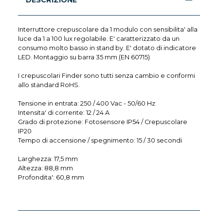
DESCRIZIONE
Interruttore crepuscolare da 1 modulo con sensibilita' alla
luce da 1 a 100 lux regolabile. E' caratterizzato da un
consumo molto basso in stand by. E' dotato di indicatore
LED. Montaggio su barra 35 mm (EN 60715)
I crepuscolari Finder sono tutti senza cambio e conformi
allo standard RoHS.
Tensione in entrata: 250 / 400 Vac - 50/60 Hz
Intensita' di corrente: 12 / 24 A
Grado di protezione: Fotosensore IP54 / Crepuscolare
IP20
Tempo di accensione / spegnimento: 15 / 30 secondi
Larghezza: 17,5 mm
Altezza: 88,8 mm
Profondita': 60,8 mm