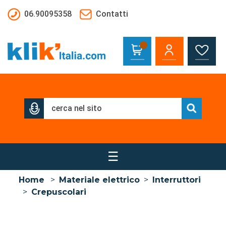
Salta al contenuto principale
06.90095358
Contatti
☰
Home
>
Materiale elettrico
>
Interruttori
>
Crepuscolari