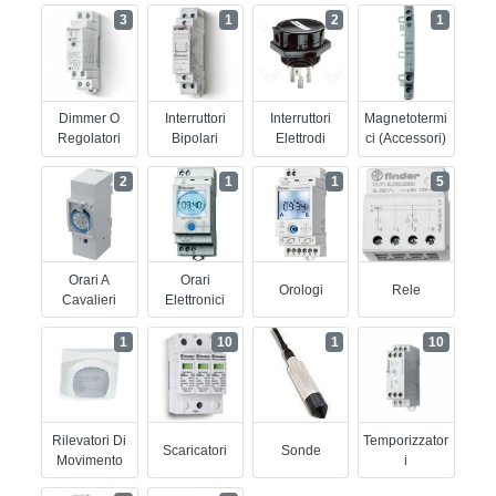
3
1
2
1
Dimmer O
Interruttori
Interruttori
Magnetotermi
Regolatori
Bipolari
Elettrodi
Ci (accessori)
2
1
1
5
Orari A
Orari
Orologi
Rele
Cavalieri
Elettronici
1
10
1
10
Rilevatori Di
Temporizzator
Scaricatori
Sonde
Movimento
I