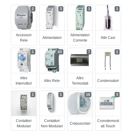
2
3
1
1
Accessori
Alimentatori
Alimentatori
Altri Cavi
Rele
Corrente
1
43
7
1
Altro
Altro
Altro Rele
Condensatori
Interruttori
Termostati
1
1
16
3
Contattori
Contattori
Cronotermost
Crepuscolari
Modulari
Non Modulari
Ati Touch