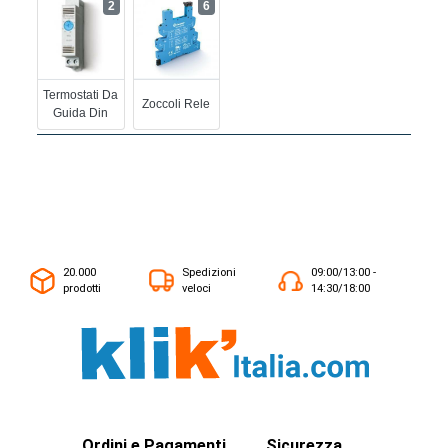
2
6
Termostati Da
Zoccoli Rele
Guida Din
20.000
Spedizioni
09:00/13:00 -
prodotti
veloci
14:30/18:00
Ordini e Pagamenti
Sicurezza